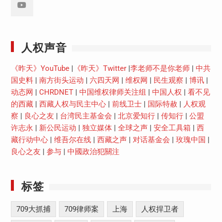
Youtube
人权声音
《昨天》YouTube
|
《昨天》Twitter
|
李老师不是你老师
|
中共
国史料
|
南方街头运动
|
六四天网
|
维权网
|
民生观察
|
博讯
|
动态网
|
CHRDNET
|
中国维权律师关注组
|
中国人权
|
看不见
的西藏
|
西藏人权与民主中心
|
前线卫士
|
国际特赦
|
人权观
察
|
良心之友
|
台湾民主基金会
|
北京爱知行
|
传知行
|
公盟
许志永
|
新公民运动
|
独立媒体
|
全球之声
|
安全工具箱
|
西
藏行动中心
|
维吾尔在线
|
西藏之声
|
对话基金会
|
玫瑰中国
|
良心之友
|
参与
|
中國政治犯關注
标签
709大抓捕
709律师案
上海
人权捍卫者