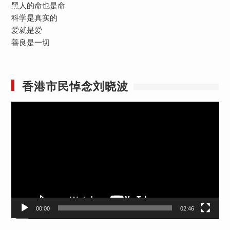
黑人的命也是命
科学是真实的
爱就是爱
善良是一切
香港市民悼念刘晓波
视
频
播
放
器
00:00
02:46