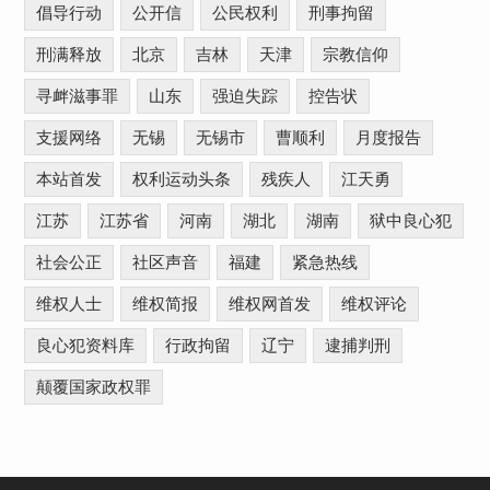
倡导行动
公开信
公民权利
刑事拘留
刑满释放
北京
吉林
天津
宗教信仰
寻衅滋事罪
山东
强迫失踪
控告状
支援网络
无锡
无锡市
曹顺利
月度报告
本站首发
权利运动头条
残疾人
江天勇
江苏
江苏省
河南
湖北
湖南
狱中良心犯
社会公正
社区声音
福建
紧急热线
维权人士
维权简报
维权网首发
维权评论
良心犯资料库
行政拘留
辽宁
逮捕判刑
颠覆国家政权罪