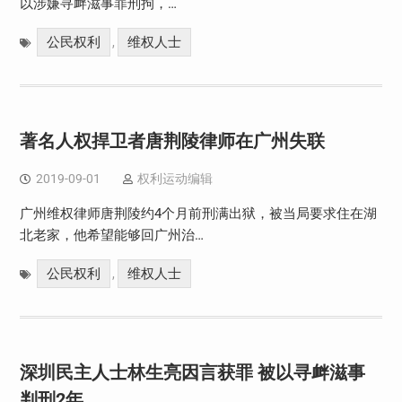
以涉嫌寻衅滋事罪刑拘，…
公民权利
维权人士
,
著名人权捍卫者唐荆陵律师在广州失联
2019-09-01
权利运动编辑
广州维权律师唐荆陵约4个月前刑满出狱，被当局要求住在湖
北老家，他希望能够回广州治…
公民权利
维权人士
,
深圳民主人士林生亮因言获罪 被以寻衅滋事
判刑2年