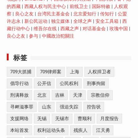
的西藏
|
西藏人权与民主中心
|
前线卫士
|
国际特赦
|
人权观
察
|
良心之友
|
台湾民主基金会
|
北京爱知行
|
传知行
|
公盟
许志永
|
新公民运动
|
独立媒体
|
全球之声
|
安全工具箱
|
西
藏行动中心
|
维吾尔在线
|
西藏之声
|
对话基金会
|
玫瑰中国
|
良心之友
|
参与
|
中國政治犯關注
标签
709大抓捕
709律师案
上海
人权捍卫者
倡导行动
公开信
公民权利
刑事拘留
刑满释放
北京
吉林
天津
宗教信仰
寻衅滋事罪
山东
强迫失踪
控告状
支援网络
无锡
无锡市
曹顺利
月度报告
本站首发
权利运动头条
残疾人
江天勇