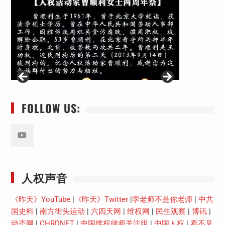
FOLLOW US:
Youtube
人权声音
《昨天》YouTube
|
《昨天》Twitter
|
李老师不是你老师
|
中共
国史料
|
南方街头运动
|
六四天网
|
维权网
|
民生观察
|
博讯
|
动态网
|
CHRDNET
|
中国维权律师关注组
|
中国人权
|
看不见