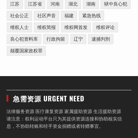
江苏
江苏省
河南
湖北
湖南
狱中良心犯
社会公正
社区声音
福建
紧急热线
维权人士
维权简报
维权网首发
维权评论
良心犯资料库
行政拘留
辽宁
逮捕判刑
颠覆国家政权罪
急需资源 URGENT NEED
法律服务资源 医疗康复资源 家属援助资源 生活援助资源
请注意：权利运动平台只为其提供资源连接和协助核实信
息，不协助转账和经手资金捐赠或者转赠事宜。