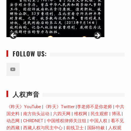
FOLLOW US:
Youtube
人权声音
《昨天》YouTube
|
《昨天》Twitter
|
李老师不是你老师
|
中共
国史料
|
南方街头运动
|
六四天网
|
维权网
|
民生观察
|
博讯
|
动态网
|
CHRDNET
|
中国维权律师关注组
|
中国人权
|
看不见
的西藏
|
西藏人权与民主中心
|
前线卫士
|
国际特赦
|
人权观