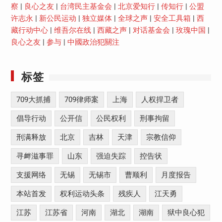
察
|
良心之友
|
台湾民主基金会
|
北京爱知行
|
传知行
|
公盟
许志永
|
新公民运动
|
独立媒体
|
全球之声
|
安全工具箱
|
西
藏行动中心
|
维吾尔在线
|
西藏之声
|
对话基金会
|
玫瑰中国
|
良心之友
|
参与
|
中國政治犯關注
标签
709大抓捕
709律师案
上海
人权捍卫者
倡导行动
公开信
公民权利
刑事拘留
刑满释放
北京
吉林
天津
宗教信仰
寻衅滋事罪
山东
强迫失踪
控告状
支援网络
无锡
无锡市
曹顺利
月度报告
本站首发
权利运动头条
残疾人
江天勇
江苏
江苏省
河南
湖北
湖南
狱中良心犯