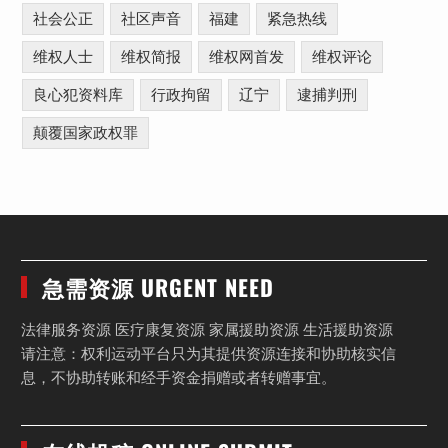
社会公正
社区声音
福建
紧急热线
维权人士
维权简报
维权网首发
维权评论
良心犯资料库
行政拘留
辽宁
逮捕判刑
颠覆国家政权罪
急需资源 URGENT NEED
法律服务资源 医疗康复资源 家属援助资源 生活援助资源
请注意：权利运动平台只为其提供资源连接和协助核实信
息，不协助转账和经手资金捐赠或者转赠事宜。