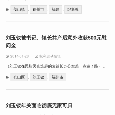
盖山镇
福州市
福建
纪斯尊
,
,
,
刘玉钗被书记、镇长共产后意外收获500元慰
问金
2014-01-28
权利运动编辑
（刘玉钗在民脂民膏造起的袁镇长办公室差一点迷了路） …
仓山区
刘玉钗
福州市
,
,
刘玉钗年关面临彻底无家可归