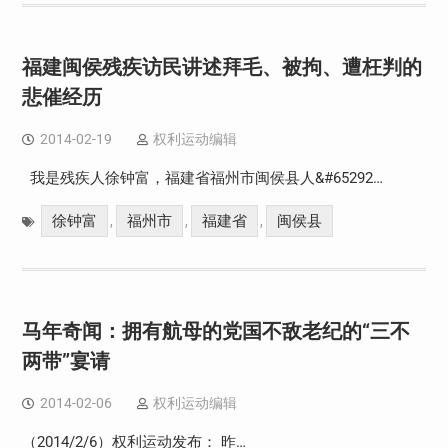
福建闽侯残疾访民讲述拜毛、被拘、遭枉判的
悲催经历
2014-02-19
权利运动编辑
我是残疾人徐钟富，福建省福州市闽侯县人&#65292…
徐钟富
福州市
福建省
闽侯县
,
,
,
马年奇闻：拥有航母的党国不敌老纪的“三不
两带”宴请
2014-02-06
权利运动编辑
（2014/2/6）权利运动发布： 昨…