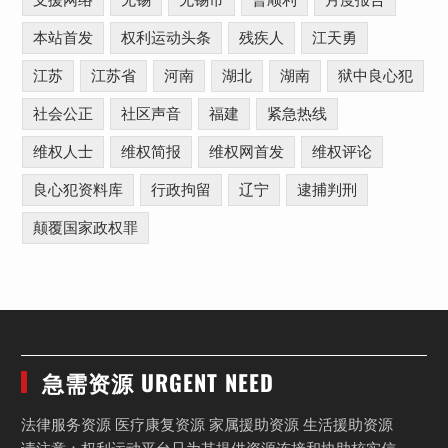
支援网络
无锡
无锡市
曹顺利
月度报告
本站首发
权利运动头条
残疾人
江天勇
江苏
江苏省
河南
湖北
湖南
狱中良心犯
社会公正
社区声音
福建
紧急热线
维权人士
维权简报
维权网首发
维权评论
良心犯资料库
行政拘留
辽宁
逮捕判刑
颠覆国家政权罪
急需资源 URGENT NEED
法律服务资源 医疗康复资源 家属援助资源 生活援助资源