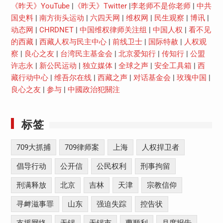
《昨天》YouTube
|
《昨天》Twitter
|
李老师不是你老师
|
中共
国史料
|
南方街头运动
|
六四天网
|
维权网
|
民生观察
|
博讯
|
动态网
|
CHRDNET
|
中国维权律师关注组
|
中国人权
|
看不见
的西藏
|
西藏人权与民主中心
|
前线卫士
|
国际特赦
|
人权观
察
|
良心之友
|
台湾民主基金会
|
北京爱知行
|
传知行
|
公盟
许志永
|
新公民运动
|
独立媒体
|
全球之声
|
安全工具箱
|
西
藏行动中心
|
维吾尔在线
|
西藏之声
|
对话基金会
|
玫瑰中国
|
良心之友
|
参与
|
中國政治犯關注
标签
709大抓捕
709律师案
上海
人权捍卫者
倡导行动
公开信
公民权利
刑事拘留
刑满释放
北京
吉林
天津
宗教信仰
寻衅滋事罪
山东
强迫失踪
控告状