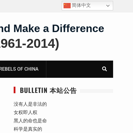
简体中文
报
获刑10年的“推墙大联盟案”任建平在永川监狱度过其62
岁生日
nd Make a Difference
61-2014)
BELS OF CHINA
BULLETIN 本站公告
没有人是非法的
女权即人权
黑人的命也是命
科学是真实的