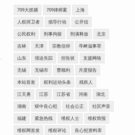
709大抓捕
709律师案
上海
人权捍卫者
倡导行动
公开信
公民权利
刑事拘留
刑满释放
北京
吉林
天津
宗教信仰
寻衅滋事罪
山东
强迫失踪
控告状
支援网络
无锡
无锡市
曹顺利
月度报告
本站首发
权利运动头条
残疾人
江天勇
江苏
江苏省
河南
湖北
湖南
狱中良心犯
社会公正
社区声音
福建
紧急热线
维权人士
维权简报
维权网首发
维权评论
良心犯资料库