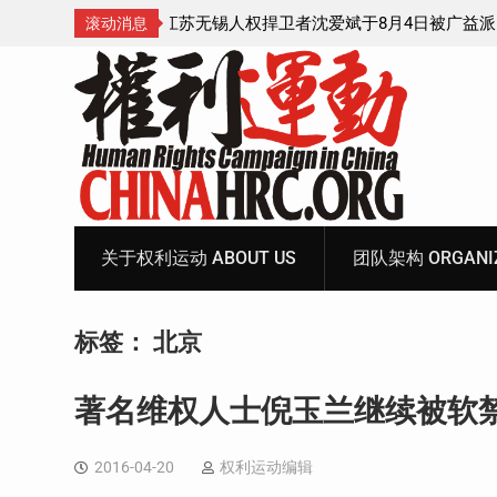
4日被广益派出所警
武汉公民张毅于2026年7月28日被以“涉嫌
滚动消息
中带走后音信全无
家罪”执行逮捕 目前羁押在拉萨市看守所
Skip
to
content
关于权利运动 ABOUT US
团队架构 ORGANIZ
标签：
北京
著名维权人士倪玉兰继续被软禁
2016-04-20
权利运动编辑