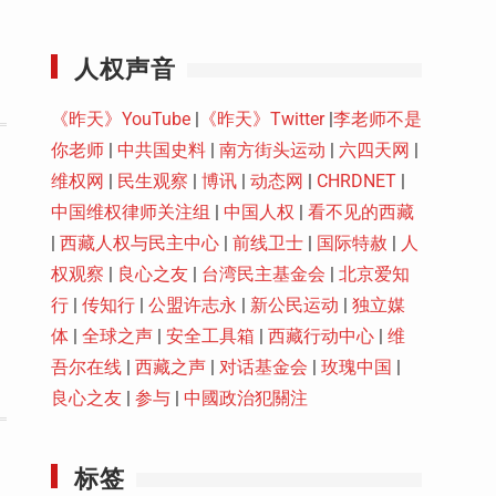
Youtube
人权声音
《昨天》YouTube
|
《昨天》Twitter
|
李老师不是
你老师
|
中共国史料
|
南方街头运动
|
六四天网
|
维权网
|
民生观察
|
博讯
|
动态网
|
CHRDNET
|
中国维权律师关注组
|
中国人权
|
看不见的西藏
|
西藏人权与民主中心
|
前线卫士
|
国际特赦
|
人
权观察
|
良心之友
|
台湾民主基金会
|
北京爱知
行
|
传知行
|
公盟许志永
|
新公民运动
|
独立媒
体
|
全球之声
|
安全工具箱
|
西藏行动中心
|
维
吾尔在线
|
西藏之声
|
对话基金会
|
玫瑰中国
|
良心之友
|
参与
|
中國政治犯關注
标签