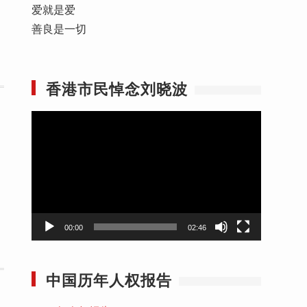
爱就是爱
善良是一切
香港市民悼念刘晓波
视
频
播
放
器
00:00
02:46
中国历年人权报告