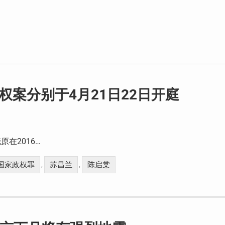
权案分别于4月21日22日开庭
在2016…
国家政权罪
苏昌兰
陈启棠
,
,