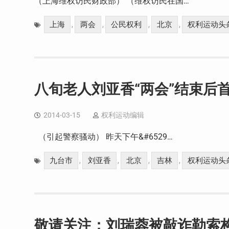
（上海维权访民财政部） （维权访民在国…
上海
两会
公民权利
北京
权利运动头
,
,
,
,
八旬老人刘亚香“两会”结束后
2014-03-15
权利运动编辑
（引起警察骚动） 昨天下午&#6529…
九台市
刘亚香
北京
吉林
权利运动头
,
,
,
,
敬请关注：刘瑞蓉被敲诈勒索