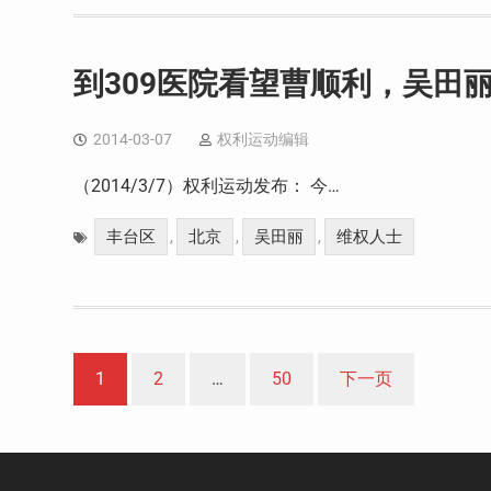
到309医院看望曹顺利，吴田
2014-03-07
权利运动编辑
（2014/3/7）权利运动发布： 今…
丰台区
北京
吴田丽
维权人士
,
,
,
文
1
2
…
50
下一页
章
分