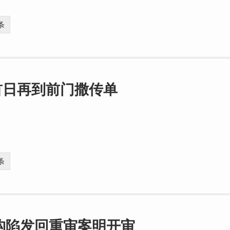
条
首日再到前门撒传单
条
构陷发回重审案明开审