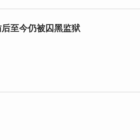
访后至今仍被囚黑监狱