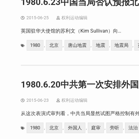
1980.6.23中国当局否认预
2015-06-25
权利运动编辑
英国驻华大使馆的苏利文（Kim Sullivan）向…
1980
北京
唐山地震
地震
地震局
,
,
,
,
,
1980.6.20中共第一次安排
2015-06-23
权利运动编辑
从这次表演式审判看，中共当局显然试图严格控制有外
1980
北京
外国人
庭审
旁听
法治
,
,
,
,
,