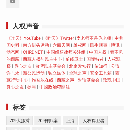
Youtube
人权声音
《昨天》YouTube
|
《昨天》Twitter
|
李老师不是你老师
|
中共
国史料
|
南方街头运动
|
六四天网
|
维权网
|
民生观察
|
博讯
|
动态网
|
CHRDNET
|
中国维权律师关注组
|
中国人权
|
看不见
的西藏
|
西藏人权与民主中心
|
前线卫士
|
国际特赦
|
人权观
察
|
良心之友
|
台湾民主基金会
|
北京爱知行
|
传知行
|
公盟
许志永
|
新公民运动
|
独立媒体
|
全球之声
|
安全工具箱
|
西
藏行动中心
|
维吾尔在线
|
西藏之声
|
对话基金会
|
玫瑰中国
|
良心之友
|
参与
|
中國政治犯關注
标签
709大抓捕
709律师案
上海
人权捍卫者