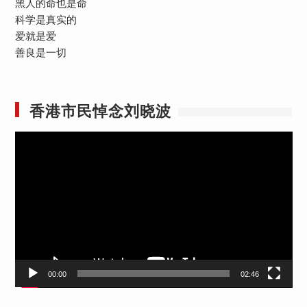
黑人的命也是命
科学是真实的
爱就是爱
善良是一切
香港市民悼念刘晓波
视
频
播
放
器
00:00
02:46