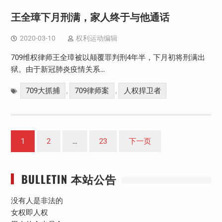
王全璋下月刑满，家人终于与他通话
2020-03-10
权利运动编辑
709维权律师王全璋被以颠覆罪判刑4年半，下月初将刑满出
狱。由于新冠肺炎疫情关系…
709大抓捕
709律师案
人权捍卫者
,
,
文
1
2
…
23
下一页
章
分
BULLETIN 本站公告
页
没有人是非法的
女权即人权