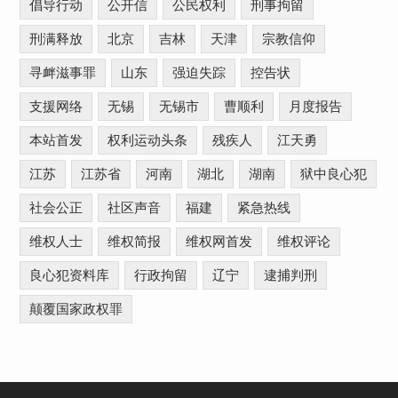
倡导行动
公开信
公民权利
刑事拘留
刑满释放
北京
吉林
天津
宗教信仰
寻衅滋事罪
山东
强迫失踪
控告状
支援网络
无锡
无锡市
曹顺利
月度报告
本站首发
权利运动头条
残疾人
江天勇
江苏
江苏省
河南
湖北
湖南
狱中良心犯
社会公正
社区声音
福建
紧急热线
维权人士
维权简报
维权网首发
维权评论
良心犯资料库
行政拘留
辽宁
逮捕判刑
颠覆国家政权罪