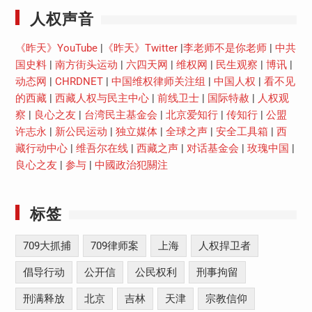
人权声音
《昨天》YouTube
|
《昨天》Twitter
|
李老师不是你老师
|
中共
国史料
|
南方街头运动
|
六四天网
|
维权网
|
民生观察
|
博讯
|
动态网
|
CHRDNET
|
中国维权律师关注组
|
中国人权
|
看不见
的西藏
|
西藏人权与民主中心
|
前线卫士
|
国际特赦
|
人权观
察
|
良心之友
|
台湾民主基金会
|
北京爱知行
|
传知行
|
公盟
许志永
|
新公民运动
|
独立媒体
|
全球之声
|
安全工具箱
|
西
藏行动中心
|
维吾尔在线
|
西藏之声
|
对话基金会
|
玫瑰中国
|
良心之友
|
参与
|
中國政治犯關注
标签
709大抓捕
709律师案
上海
人权捍卫者
倡导行动
公开信
公民权利
刑事拘留
刑满释放
北京
吉林
天津
宗教信仰