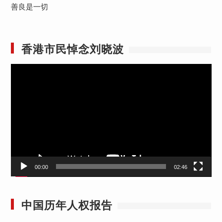
善良是一切
香港市民悼念刘晓波
视
频
播
放
器
00:00
02:46
中国历年人权报告