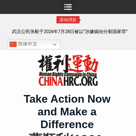
滚动消息
察以
武汉公民张毅于2026年7月28日被以“涉嫌煽动分裂国家罪”
执行逮捕 目前羁押在拉萨市看守所
简体中文
Skip
to
content
Take Action Now
and Make a
Difference