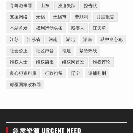
寻衅滋事罪
山东
强迫失踪
控告状
支援网络
无锡
无锡市
曹顺利
月度报告
本站首发
权利运动头条
残疾人
江天勇
江苏
江苏省
河南
湖北
湖南
狱中良心犯
社会公正
社区声音
福建
紧急热线
维权人士
维权简报
维权网首发
维权评论
良心犯资料库
行政拘留
辽宁
逮捕判刑
颠覆国家政权罪
急需资源 URGENT NEED