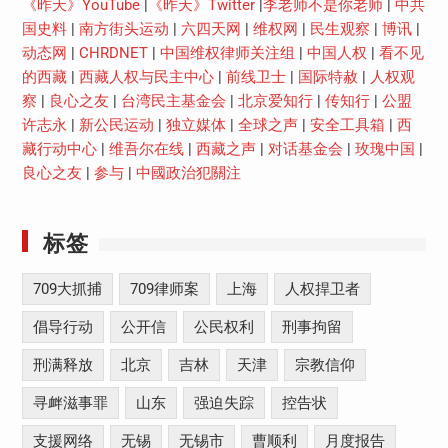
《昨天》YouTube
|
《昨天》Twitter
|
李老师不是你老师
|
中共
国史料
|
南方街头运动
|
六四天网
|
维权网
|
民生观察
|
博讯
|
动态网
|
CHRDNET
|
中国维权律师关注组
|
中国人权
|
看不见
的西藏
|
西藏人权与民主中心
|
前线卫士
|
国际特赦
|
人权观
察
|
良心之友
|
台湾民主基金会
|
北京爱知行
|
传知行
|
公盟
许志永
|
新公民运动
|
独立媒体
|
全球之声
|
安全工具箱
|
西
藏行动中心
|
维吾尔在线
|
西藏之声
|
对话基金会
|
玫瑰中国
|
良心之友
|
参与
|
中國政治犯關注
标签
709大抓捕
709律师案
上海
人权捍卫者
倡导行动
公开信
公民权利
刑事拘留
刑满释放
北京
吉林
天津
宗教信仰
寻衅滋事罪
山东
强迫失踪
控告状
支援网络
无锡
无锡市
曹顺利
月度报告