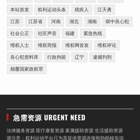
本站首发
权利运动头条
残疾人
江天勇
江苏
江苏省
河南
湖北
湖南
狱中良心犯
社会公正
社区声音
福建
紧急热线
维权人士
维权简报
维权网首发
维权评论
良心犯资料库
行政拘留
辽宁
逮捕判刑
颠覆国家政权罪
急需资源 URGENT NEED
法律服务资源 医疗康复资源 家属援助资源 生活援助资源
请注意：权利运动平台只为其提供资源连接和协助核实信