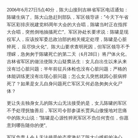
2006年6月27日5点40分，陈大山接到吉林省军区电话通知：
陈啸生病了。陈大山急赶到部队，军区领导讲：“今天下午省
军区彩排庆祝建党85周年大会的大合唱，陈啸当时正在指挥
大合唱，突然倒地抽搐死亡”。军区孙处长要求说：陈啸是现
役军人，应该按军委总政治部的相关规定处理，陈啸是心脏
猝死， 应尽快火化”。陈大山要求查明死因，但军区领导不予
理睬，急匆匆于陈啸死亡的第二天（6月28日）将尸体火化。
吉林省军区的做法使陈大山疑窦丛生：女儿自出生以来从来
没有过心脏问题；半年前征兵体检也没有心脏问题；严格的
体能训练更没有出现心脏问题；怎么女儿突然就因心脏病猝
死了？如果是女儿自身问题死亡军区又何必急匆匆火化尸
体？
更让失去独身女儿的陈大山无法接受的是，女儿陈啸的军区
不予处理抚恤善后，军区司令部参谋长贾风山傲慢地对悲痛
中的陈大山说：“陈啸是心源性猝死军区不负任何责任，你愿
意到哪告随你的便”。
军区负责人令人无法接受的态度激起了陈大山维权的决心，