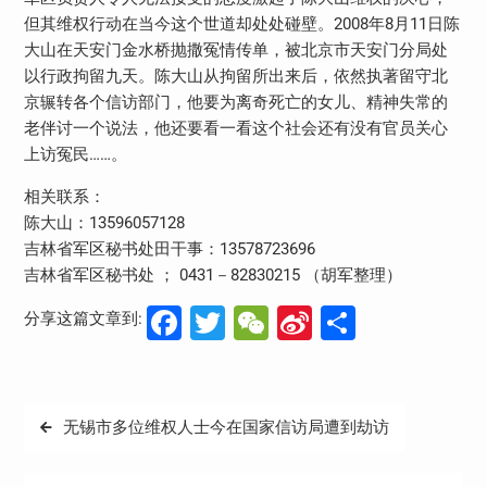
但其维权行动在当今这个世道却处处碰壁。2008年8月11日陈
大山在天安门金水桥抛撒冤情传单，被北京市天安门分局处
以行政拘留九天。陈大山从拘留所出来后，依然执著留守北
京辗转各个信访部门，他要为离奇死亡的女儿、精神失常的
老伴讨一个说法，他还要看一看这个社会还有没有官员关心
上访冤民……。
相关联系：
陈大山：13596057128
吉林省军区秘书处田干事：13578723696
吉林省军区秘书处 ； 0431－82830215 （胡军整理）
Facebook
Twitter
WeChat
Sina
分
分享这篇文章到:
Weibo
享
文
无锡市多位维权人士今在国家信访局遭到劫访
章
导