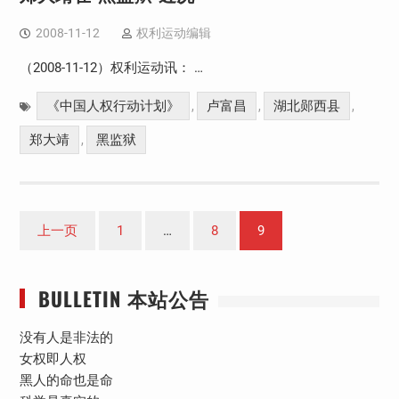
2008-11-12
权利运动编辑
（2008-11-12）权利运动讯： …
《中国人权行动计划》
卢富昌
湖北郧西县
,
,
,
郑大靖
黑监狱
,
文
上一页
1
…
8
9
章
分
BULLETIN 本站公告
页
没有人是非法的
女权即人权
黑人的命也是命