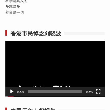
科学是真实的
爱就是爱
善良是一切
香港市民悼念刘晓波
视
频
播
放
器
00:00
02:46