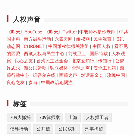
Youtube
人权声音
《昨天》YouTube
|
《昨天》Twitter
|
李老师不是你老师
|
中共
国史料
|
南方街头运动
|
六四天网
|
维权网
|
民生观察
|
博讯
|
动态网
|
CHRDNET
|
中国维权律师关注组
|
中国人权
|
看不见
的西藏
|
西藏人权与民主中心
|
前线卫士
|
国际特赦
|
人权观
察
|
良心之友
|
台湾民主基金会
|
北京爱知行
|
传知行
|
公盟
许志永
|
新公民运动
|
独立媒体
|
全球之声
|
安全工具箱
|
西
藏行动中心
|
维吾尔在线
|
西藏之声
|
对话基金会
|
玫瑰中国
|
良心之友
|
参与
|
中國政治犯關注
标签
709大抓捕
709律师案
上海
人权捍卫者
倡导行动
公开信
公民权利
刑事拘留