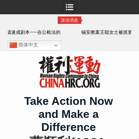
滚动消息
法的
锡安教案王聪女士被抓更多细节曝光 之一
简体中文
Skip
to
content
Take Action Now
and Make a
Difference