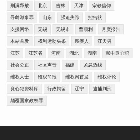
刑满释放
北京
吉林
天津
宗教信仰
寻衅滋事罪
山东
强迫失踪
控告状
支援网络
无锡
无锡市
曹顺利
月度报告
本站首发
权利运动头条
残疾人
江天勇
江苏
江苏省
河南
湖北
湖南
狱中良心犯
社会公正
社区声音
福建
紧急热线
维权人士
维权简报
维权网首发
维权评论
良心犯资料库
行政拘留
辽宁
逮捕判刑
颠覆国家政权罪