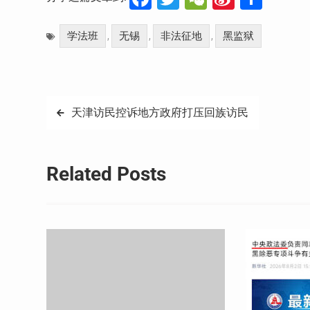
Weibo
享
学法班
无锡
非法征地
黑监狱
,
,
,
文
天津访民控诉地方政府打压回族访民
章
导
Related Posts
航