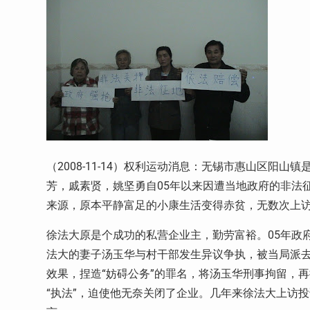
（2008-11-14）权利运动消息：无锡市惠山区阳
芳，戚素贤，姚坚勇自05年以来因遭当地政府的非法
来源，原本平静富足的小康生活变得赤贫，无数次上
徐法大原是个成功的私营企业主，勤劳富裕。05年政
法大的妻子汤玉华与村干部发生异议争执，被当局派去
效果，捏造“妨碍公务”的罪名，将汤玉华刑事拘留，
“执法”，迫使他无奈关闭了企业。几年来徐法大上访