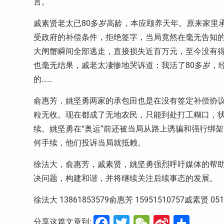
言。
戚素贤老太已80多岁高龄，本应颐养天年。原来家里
受政府的补偿条件，拒绝签字，当局竟然在毫无告知
大闸蟹瞬间全部逃走，直接损失近百万元，至今没有
也毫无结果，戚老太凄惨地哭诉道：我活了80多岁，
的……
俞惠芳，姚坚勇两家的承包田也是在没有签定补偿协
粒无收。现在都成了无地农民，只能到处打工糊口，状
续。姚坚勇在“奥运”前还被当局从路上诱骗和强行绑架
何手续，他们投诉当局就抵赖。
徐法大，俞惠芳，戚素贤，姚坚勇强烈呼吁媒体的帮
决问题，构建和谐，并将继续关注后续事态的发展。
徐法大 13861853579俞惠芳 15951510757戚素贤 05
Facebook
Twitter
WeChat
Sina
分
分享这篇文章到: