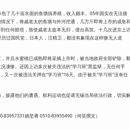
承包了几十亩水面的鱼塘搞养殖，收入颇丰。05年因实在无法接
的情况下，将戚老太的鱼塘与外河挖通，几万斤即将上市的成鱼
得到任何赔偿，致使戚老太血本无归，债台高筑。十几次进京上
经历过国民党，日本人，汪精卫，都没有象现在这样惨无人道
议，并且水蜜桃已成熟即将采摘上市时，被当地政府全部铲除，
况凄惨。还因上访多次被关违法的“学习班”黑监狱，无任何手
，又一次被违法关押在“学习班”16天。由于被关“学习班”没有任
助，披露他们的遭遇。权利运动也促请无锡当局依法行政，切实
10-83957331姚坚勇 0510-83955490（何笑撰文）