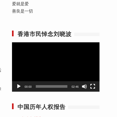
爱就是爱
善良是一切
香港市民悼念刘晓波
视
频
播
放
活
器
00:00
02:46
徐
中国历年人权报告