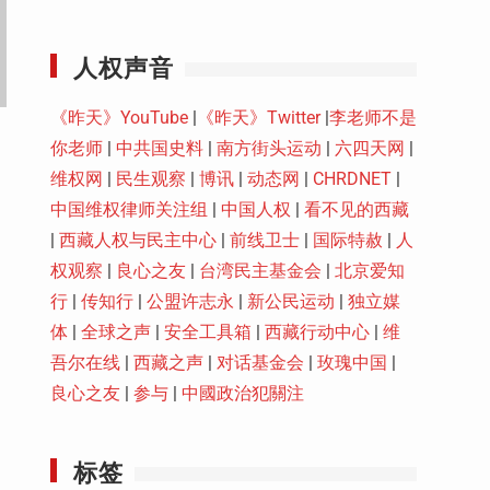
Youtube
人权声音
《昨天》YouTube
|
《昨天》Twitter
|
李老师不是
你老师
|
中共国史料
|
南方街头运动
|
六四天网
|
维权网
|
民生观察
|
博讯
|
动态网
|
CHRDNET
|
中国维权律师关注组
|
中国人权
|
看不见的西藏
|
西藏人权与民主中心
|
前线卫士
|
国际特赦
|
人
权观察
|
良心之友
|
台湾民主基金会
|
北京爱知
行
|
传知行
|
公盟许志永
|
新公民运动
|
独立媒
体
|
全球之声
|
安全工具箱
|
西藏行动中心
|
维
吾尔在线
|
西藏之声
|
对话基金会
|
玫瑰中国
|
良心之友
|
参与
|
中國政治犯關注
标签