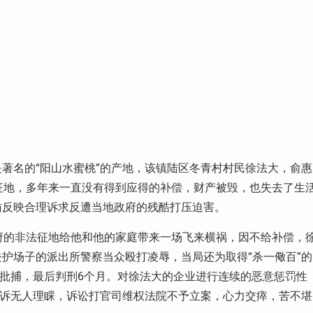
山镇是著名的“阳山水蜜桃”的产地，该镇陆区冬青村村民徐法大，俞惠
征地，多年来一直没有得到应得的补偿，财产被毁，也失去了生
访反映合理诉求反遭当地政府的残酷打压迫害。
府的非法征地给他和他的家庭带来一场飞来横祸，因不给补偿，
护场子的派出所警察当众殴打凌辱，当局还为取得“杀一儆百”的
再批捕，最后判刑6个月。对徐法大的企业进行连续的恶意惩罚性
投诉无人理睬，诉讼打官司维权法院不予立案，心力交瘁，苦不堪