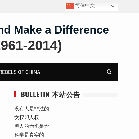
简体中文
王雅军：就《国务院关于出境入境管理的规定》第二条
第三款“劝阻”条款应进行合宪合法性备案审查而致全国
人大常委会法制工作委员会的公开信
nd Make a Difference
61-2014)
BELS OF CHINA
BULLETIN 本站公告
没有人是非法的
女权即人权
黑人的命也是命
科学是真实的