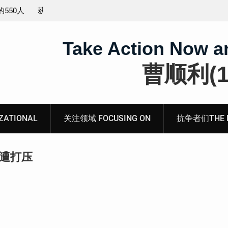
工程师唐志
锡安教案最新进展：当“法律”变成速成剧本——在公检
法的眼里，法律到底是什么？
Take Action Now a
曹顺利(19
ATIONAL
关注领域 FOCUSING ON
抗争者们THE RE
年遭打压