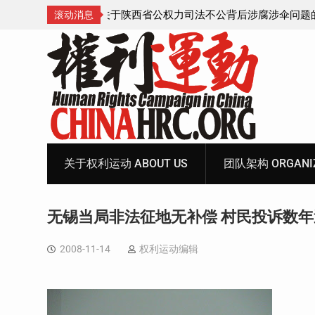
腐涉伞问题的550人
获刑8年的安徽省合肥市法轮功学员、软件
滚动消息
飞的案情及简历
Skip
to
content
关于权利运动 ABOUT US
团队架构 ORGANIZ
无锡当局非法征地无补偿 村民投诉数
2008-11-14
权利运动编辑