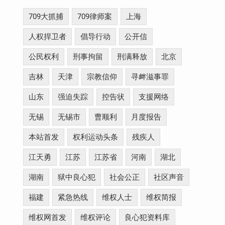
709大抓捕
709律师案
上海
人权捍卫者
倡导行动
公开信
公民权利
刑事拘留
刑满释放
北京
吉林
天津
宗教信仰
寻衅滋事罪
山东
强迫失踪
控告状
支援网络
无锡
无锡市
曹顺利
月度报告
本站首发
权利运动头条
残疾人
江天勇
江苏
江苏省
河南
湖北
湖南
狱中良心犯
社会公正
社区声音
福建
紧急热线
维权人士
维权简报
维权网首发
维权评论
良心犯资料库