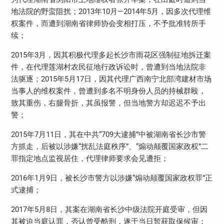
地法院的野蛮阻扰；
2013
年
10
月—
2014
年
5
月，因多次代理维
权案件，而遭到湖南省律师协会变相打压，不予批准转所手
续；
2015
年
3
月，因其积极代理多起长沙市雨花区强制征地拆迁案
件，在代理莲湖村农民征地行政诉讼时，曾遭到当地法院非
法驱逐；
2015
年
5
月
17
日，因其代理广西南宁北部湾建材市场
当事人的维权案件，曾遭到多名不明身份人员的持械群殴，
致其重伤，右腿骨折，其虽报警，但当地警方却迟迟不予出
警；
2015
年
7
月
11
日，其在中共“
709
大逮捕”中被湖南省长沙市警
方抓走，后被以涉嫌“扰乱法庭秩序”、“煽动颠覆国家政权”二
罪指定地点监视居住，代理律师要求会见遭拒；
2016
年
1
月
9
日，被长沙市警方以涉嫌“煽动颠覆国家政权罪”正
式逮捕；
2017
年
5
月
8
日，其案在湖南省长沙中级法院开庭受审，但因
其被迫当庭认罪，否认曾受酷刑，遂于当日暂获取保候审；