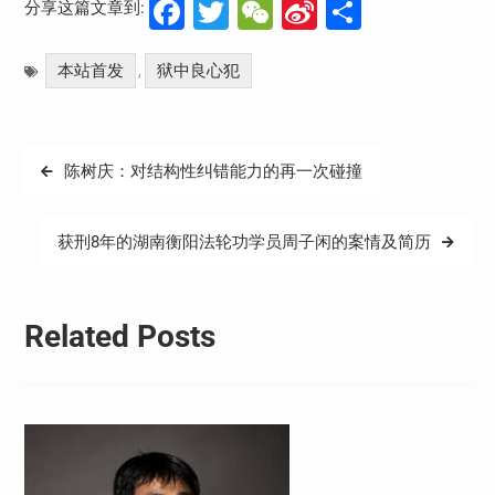
Facebook
Twitter
WeChat
Sina
分
分享这篇文章到:
Weibo
享
本站首发
狱中良心犯
,
文
陈树庆：对结构性纠错能力的再一次碰撞
章
导
获刑8年的湖南衡阳法轮功学员周子闲的案情及简历
航
Related Posts