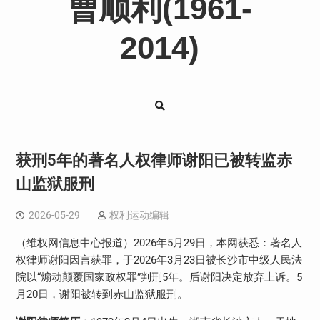
曹顺利(1961-
2014)
获刑5年的著名人权律师谢阳已被转监赤
山监狱服刑
2026-05-29
权利运动编辑
（维权网信息中心报道）
2026
年
5
月
29
日，本网获悉：著名人
权律师谢阳因言获罪，于
2026
年
3
月
23
日被长沙市中级人民法
院以“煽动颠覆国家政权罪”判刑
5
年。后谢阳决定放弃上诉。
5
月
20
日，谢阳被转到赤山监狱服刑。