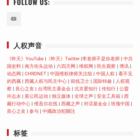
FOLLOW US:
Youtube
人权声音
《昨天》YouTube
|
《昨天》Twitter
|
李老师不是你老师
|
中共
国史料
|
南方街头运动
|
六四天网
|
维权网
|
民生观察
|
博讯
|
动态网
|
CHRDNET
|
中国维权律师关注组
|
中国人权
|
看不见
的西藏
|
西藏人权与民主中心
|
前线卫士
|
国际特赦
|
人权观
察
|
良心之友
|
台湾民主基金会
|
北京爱知行
|
传知行
|
公盟
许志永
|
新公民运动
|
独立媒体
|
全球之声
|
安全工具箱
|
西
藏行动中心
|
维吾尔在线
|
西藏之声
|
对话基金会
|
玫瑰中国
|
良心之友
|
参与
|
中國政治犯關注
标签