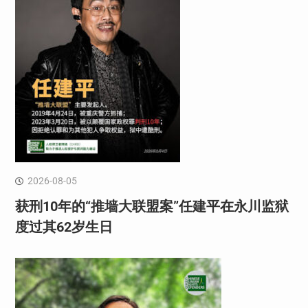
2026-08-05
获刑10年的“推墙大联盟案”任建平在永川监狱
度过其62岁生日