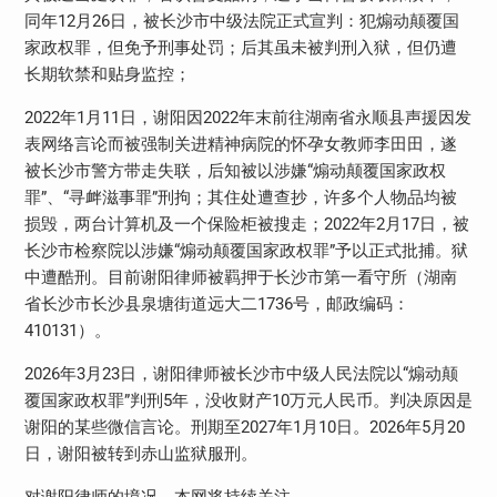
同年
12
月
26
日，被长沙市中级法院正式宣判：犯煽动颠覆国
家政权罪，但免予刑事处罚；后其虽未被判刑入狱，但仍遭
长期软禁和贴身监控；
2022
年
1
月
11
日，谢阳因
2022
年末前往湖南省永顺县声援因发
表网络言论而被强制关进精神病院的怀孕女教师李田田，遂
被长沙市警方带走失联，后知被以涉嫌“煽动颠覆国家政权
罪”、“寻衅滋事罪”刑拘；其住处遭查抄，许多个人物品均被
损毁，两台计算机及一个保险柜被搜走；
2022
年
2
月
17
日，被
长沙市检察院以涉嫌“煽动颠覆国家政权罪”予以正式批捕。狱
中遭酷刑。目前谢阳律师被羁押于长沙市第一看守所（湖南
省长沙市长沙县泉塘街道远大二
1736
号，邮政编码：
410131
）。
2026
年
3
月
23
日，谢阳律师被长沙市中级人民法院以“煽动颠
覆国家政权罪”判刑
5
年，没收财产
10
万元人民币。判决原因是
谢阳的某些微信言论。刑期至
2027
年
1
月
10
日。
2026
年
5
月
20
日，谢阳被转到赤山监狱服刑。
对谢阳律师的境况，本网将持续关注。