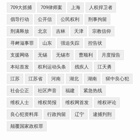
709大抓捕
709律师案
上海
人权捍卫者
倡导行动
公开信
公民权利
刑事拘留
刑满释放
北京
吉林
天津
宗教信仰
寻衅滋事罪
山东
强迫失踪
控告状
支援网络
无锡
无锡市
曹顺利
月度报告
本站首发
权利运动头条
残疾人
江天勇
江苏
江苏省
河南
湖北
湖南
狱中良心犯
社会公正
社区声音
福建
紧急热线
维权人士
维权简报
维权网首发
维权评论
良心犯资料库
行政拘留
辽宁
逮捕判刑
颠覆国家政权罪