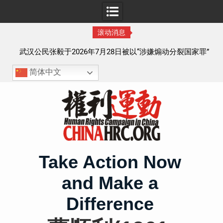
滚动消息
察以
武汉公民张毅于2026年7月28日被以“涉嫌煽动分裂国家罪”
执行逮捕 目前羁押在拉萨市看守所
简体中文
Skip
to
content
Take Action Now
and Make a
Difference