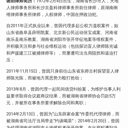
谢阳律师简历：
1972
年
2
月
4
日出生，湖南省长沙市人，天地
人律师事务所和长沙京盈科律师事务所前任律师，原湖南纲
维律师事务所律师，人权律师，中国在押政治犯。
自
2011
年正式执业以来，曾因代理多起公权力滥权案件，如
山东省曲阜县薛明凯案、北京新公民运动张宝成案、河南省
南乐县南乐教案、湖南省浏阳市张开华征地案等维权案件，
并积极关注和参与社会维权运动（包括探访盲人律师陈光诚
和声援建三江被捕律师等），而屡遭司法当局阻扰和逼迫打
压；
2011
年
11
月
15
日，曾因只身前往山东省东师古村探望盲人律
师陈光陈，而被地方黑恶势力殴打抢劫；
2013
年
8
月，曾因代理一起民间借贷纠纷案，为维护当事人利
益要求取得合议庭商议结果，而被湖南省律师协会罚款
5
万
元，并被所在事务所要求解除合同和离职；
2014
年
2
月
13
日，曾因为“山东薛家命案”作委托代理律师，而
被湖南省司法厅当局带走“约谈喝茶”；
2014
年
2
月
20
日，曾因
为代理湖南省浏阳市土地维权者张开华案，在出庭时遭到当