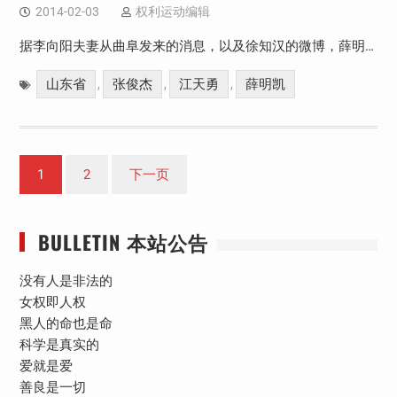
2014-02-03
权利运动编辑
据李向阳夫妻从曲阜发来的消息，以及徐知汉的微博，薛明…
山东省
张俊杰
江天勇
薛明凯
,
,
,
文
1
2
下一页
章
分
BULLETIN 本站公告
页
没有人是非法的
女权即人权
黑人的命也是命
科学是真实的
爱就是爱
善良是一切