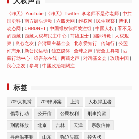
人权声音
《昨天》YouTube
|
《昨天》Twitter
|
李老师不是你老师
|
中共
国史料
|
南方街头运动
|
六四天网
|
维权网
|
民生观察
|
博讯
|
动态网
|
CHRDNET
|
中国维权律师关注组
|
中国人权
|
看不见
的西藏
|
西藏人权与民主中心
|
前线卫士
|
国际特赦
|
人权观
察
|
良心之友
|
台湾民主基金会
|
北京爱知行
|
传知行
|
公盟
许志永
|
新公民运动
|
独立媒体
|
全球之声
|
安全工具箱
|
西
藏行动中心
|
维吾尔在线
|
西藏之声
|
对话基金会
|
玫瑰中国
|
良心之友
|
参与
|
中國政治犯關注
标签
709大抓捕
709律师案
上海
人权捍卫者
倡导行动
公开信
公民权利
刑事拘留
刑满释放
北京
吉林
天津
宗教信仰
寻衅滋事罪
山东
强迫失踪
控告状