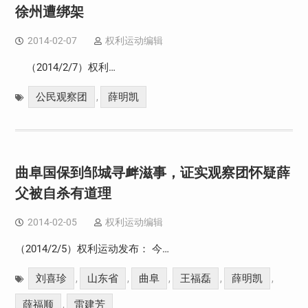
徐州遭绑架
2014-02-07
权利运动编辑
（2014/2/7）权利…
公民观察团
薛明凯
,
曲阜国保到邹城寻衅滋事，证实观察团怀疑薛
父被自杀有道理
2014-02-05
权利运动编辑
（2014/2/5）权利运动发布： 今…
刘喜珍
山东省
曲阜
王福磊
薛明凯
,
,
,
,
,
薛福顺
雷建芳
,