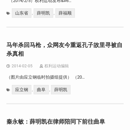
（2014/2/5）权利运动发布&#6…
山东省
薛明凯
薛福顺
,
,
马年杀回马枪，众网友今重返孔子故里寻被自
杀真相
2014-02-05
权利运动编辑
（图片由应立钢临时拍摄组提供） （20…
应立钢
曲阜
薛明凯
,
,
秦永敏：薛明凯在律师陪同下前往曲阜