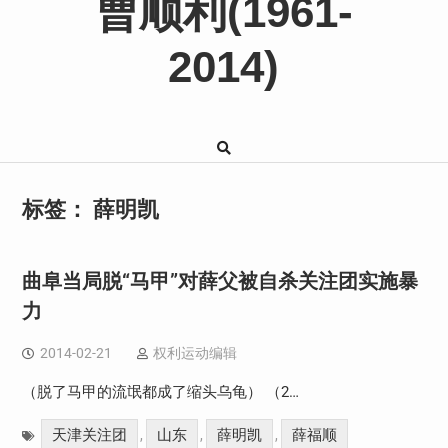
曹顺利(1961-
2014)
标签：
薛明凯
曲阜当局脱“马甲”对薛父被自杀关注团实施暴
力
2014-02-21
权利运动编辑
（脱了马甲的流氓都成了缩头乌龟） （2…
天津关注团
山东
薛明凯
薛福顺
,
,
,