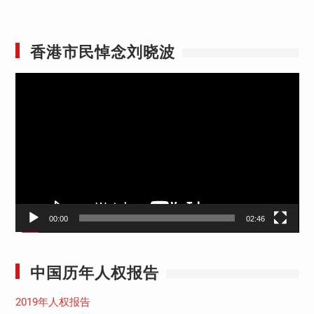
香港市民悼念刘晓波
视
频
播
放
器
00:00
02:46
中国历年人权报告
2019年人权报告