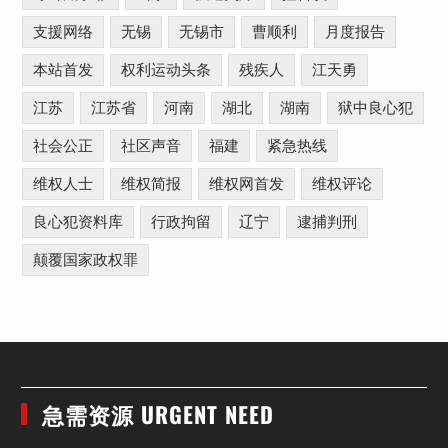
支援网络
无锡
无锡市
曹顺利
月度报告
本站首发
权利运动头条
残疾人
江天勇
江苏
江苏省
河南
湖北
湖南
狱中良心犯
社会公正
社区声音
福建
紧急热线
维权人士
维权简报
维权网首发
维权评论
良心犯资料库
行政拘留
辽宁
逮捕判刑
颠覆国家政权罪
急需资源 URGENT NEED