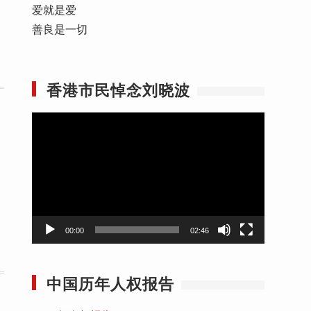
爱就是爱
善良是一切
香港市民悼念刘晓波
视
频
播
放
器
00:00
02:46
中国历年人权报告