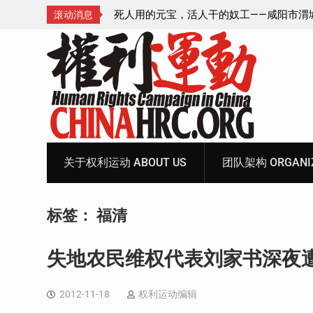
—咸阳市渭城区看守所
锡安教案王林牧师狱中信件：荒诞的人与公
滚动消息
元宝、铅中毒、任务制
Skip
to
content
关于权利运动 ABOUT US
团队架构 ORGANIZ
标签：
福清
失地农民维权代表刘家书深夜
2012-11-18
权利运动编辑