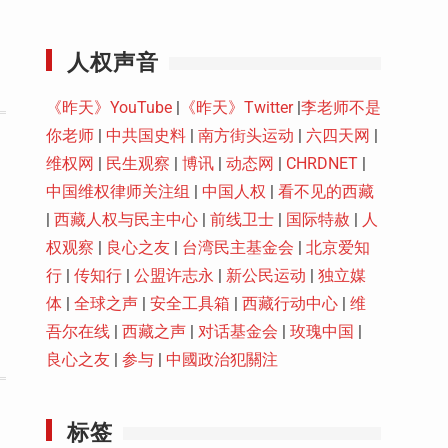
Youtube
人权声音
《昨天》YouTube
|
《昨天》Twitter
|
李老师不是
你老师
|
中共国史料
|
南方街头运动
|
六四天网
|
维权网
|
民生观察
|
博讯
|
动态网
|
CHRDNET
|
中国维权律师关注组
|
中国人权
|
看不见的西藏
|
西藏人权与民主中心
|
前线卫士
|
国际特赦
|
人
权观察
|
良心之友
|
台湾民主基金会
|
北京爱知
行
|
传知行
|
公盟许志永
|
新公民运动
|
独立媒
体
|
全球之声
|
安全工具箱
|
西藏行动中心
|
维
吾尔在线
|
西藏之声
|
对话基金会
|
玫瑰中国
|
良心之友
|
参与
|
中國政治犯關注
标签