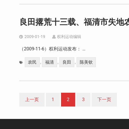
良田撂荒十三载、福清市失地
2009-01-19
权利运动编辑
（2009-11-6）权利运动发布： …
农民
福清
良田
陈美钦
,
,
,
文
上一页
1
2
3
下一页
章
分