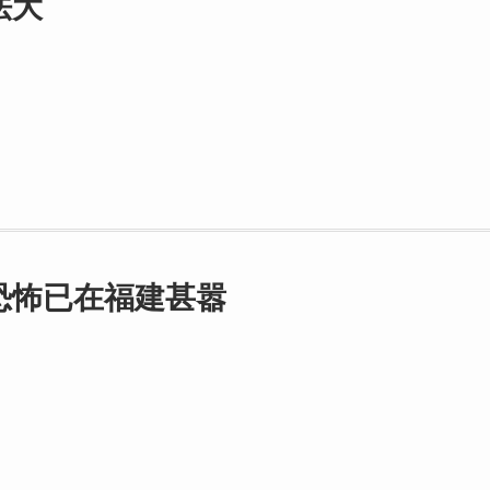
法大
恐怖已在福建甚嚣