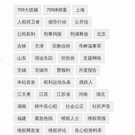
709大抓捕
709律师案
上海
人权捍卫者
倡导行动
公开信
公民权利
刑事拘留
刑满释放
北京
吉林
天津
宗教信仰
寻衅滋事罪
山东
强迫失踪
控告状
支援网络
无锡
无锡市
曹顺利
月度报告
本站首发
权利运动头条
残疾人
江天勇
江苏
江苏省
河南
湖北
湖南
狱中良心犯
社会公正
社区声音
福建
紧急热线
维权人士
维权简报
维权网首发
维权评论
良心犯资料库