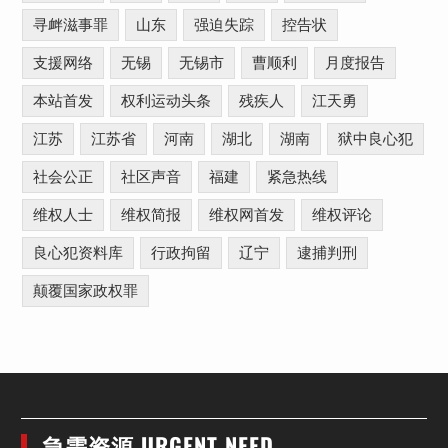
寻衅滋事罪
山东
强迫失踪
控告状
支援网络
无锡
无锡市
曹顺利
月度报告
本站首发
权利运动头条
残疾人
江天勇
江苏
江苏省
河南
湖北
湖南
狱中良心犯
社会公正
社区声音
福建
紧急热线
维权人士
维权简报
维权网首发
维权评论
良心犯资料库
行政拘留
辽宁
逮捕判刑
颠覆国家政权罪
急需资源 URGENT NEED