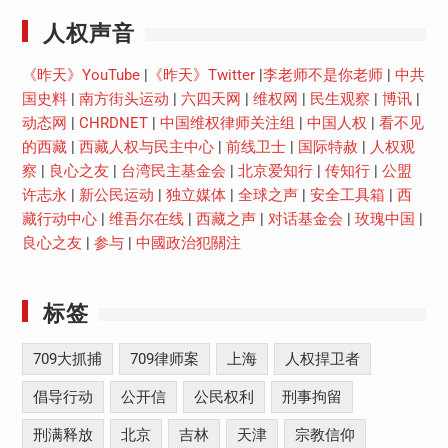
人权声音
《昨天》YouTube
|
《昨天》Twitter
|
李老师不是你老师
|
中共
国史料
|
南方街头运动
|
六四天网
|
维权网
|
民生观察
|
博讯
|
动态网
|
CHRDNET
|
中国维权律师关注组
|
中国人权
|
看不见
的西藏
|
西藏人权与民主中心
|
前线卫士
|
国际特赦
|
人权观
察
|
良心之友
|
台湾民主基金会
|
北京爱知行
|
传知行
|
公盟
许志永
|
新公民运动
|
独立媒体
|
全球之声
|
安全工具箱
|
西
藏行动中心
|
维吾尔在线
|
西藏之声
|
对话基金会
|
玫瑰中国
|
良心之友
|
参与
|
中國政治犯關注
标签
709大抓捕
709律师案
上海
人权捍卫者
倡导行动
公开信
公民权利
刑事拘留
刑满释放
北京
吉林
天津
宗教信仰