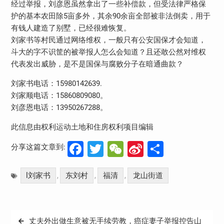
经过举报，刘彦恩虽然拿出了一些补偿款，但受法律严格保
护的基本农田除5亩多外，其余90余亩全部被非法倒卖，用于
有钱人建造了别墅，已经很难恢复。
刘家书等村民通过网络维权，一般只有公安国保才会知道，
斗大的字不识筐的被举报人怎么会知道？且还敢公然对维权
代表发出威胁，是不是国保与腐败分子在暗通曲款？
刘家书电话：15980142639.
刘家顺电话：15860809080。
刘彦恩电话：13950267288。
此信息由权利运动土地和住房权利项目编辑
Facebook
Twitter
WeChat
Sina
分
分享这篇文章到:
Weibo
享
l刘家书
东刘村
福清
龙山街道
,
,
,
文
丈夫外出做生意被无手续劳教，癌症妻子举报控告山