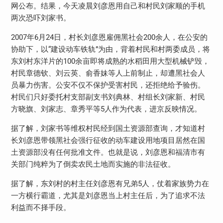
网公布。结果，今天凌晨刘彦恩用自己和村民刘家顺的手机
两次恐吓刘家书。
2007年6月24日，村长刘彦恩雇佣黑社会200余人，在公安的
协助下，以“建设动车铁轨”为由，背着村民和村两委成员，将
东刘村东洋片的100余亩即将成熟的水稻田用大型机械铲毁，
村民章德钦、刘云英、俞香妹等人上前制止，却遭黑社会人
员暴力伤害。公安不仅不保护受害村民，还拒绝给予验伤。
村民们只好委托村支部副支书刘典林、村组长刘家新、村民
方晓旗、刘家志、章秀平等5人作为代表，进京反映情况。
据了解，刘家书等维权村民经到国土资源部查询，才知道村
长刘彦恩带领黑社会强行征收的动车建设用地项目居然在国
土资源部没有任何批准文件。也就是说，刘彦恩和福清市有
关部门纯粹为了倒卖农民土地而实施的非法征收。
据了解，东刘村的村主任刘彦恩有兄弟5人，仗着家族势力在
一方横行霸道，尤其是刘彦恩当上村主任后，为了追求不法
利益而不择手段。