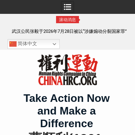
滚动消息
察以
武汉公民张毅于2026年7月28日被以“涉嫌煽动分裂国家罪”
执行逮捕 目前羁押在拉萨市看守所
简体中文
Skip
to
content
Take Action Now
and Make a
Difference