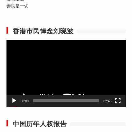
善良是一切
香港市民悼念刘晓波
视
频
播
放
器
00:00
02:46
中国历年人权报告