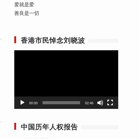
爱就是爱
善良是一切
香港市民悼念刘晓波
视
频
播
放
器
00:00
02:46
中国历年人权报告