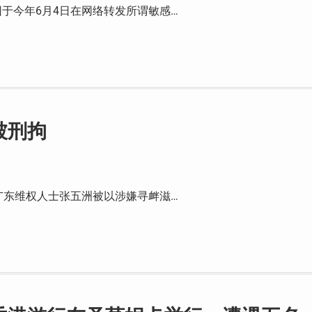
于今年6月4日在网络转发所谓敏感…
被刑拘
广东维权人士张五洲被以涉嫌寻衅滋…