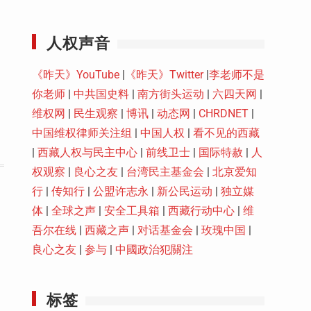
Youtube
人权声音
《昨天》YouTube
|
《昨天》Twitter
|
李老师不是
你老师
|
中共国史料
|
南方街头运动
|
六四天网
|
维权网
|
民生观察
|
博讯
|
动态网
|
CHRDNET
|
中国维权律师关注组
|
中国人权
|
看不见的西藏
|
西藏人权与民主中心
|
前线卫士
|
国际特赦
|
人
权观察
|
良心之友
|
台湾民主基金会
|
北京爱知
行
|
传知行
|
公盟许志永
|
新公民运动
|
独立媒
体
|
全球之声
|
安全工具箱
|
西藏行动中心
|
维
吾尔在线
|
西藏之声
|
对话基金会
|
玫瑰中国
|
良心之友
|
参与
|
中國政治犯關注
标签