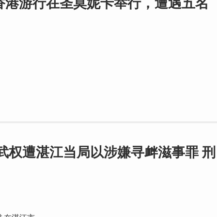
援香港游行在圣莫妮卡举行，遭遇五名
武权遭湛江当局以涉嫌寻衅滋事罪 刑