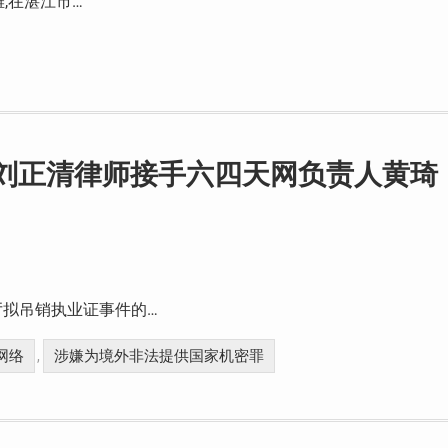
滩,在湛江市…
 刘正清律师接手六四天网负责人黄琦
拟吊销执业证事件的…
网络
涉嫌为境外非法提供国家机密罪
,