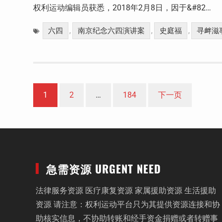
权利运动编辑员获悉，2018年2月8日，因于&#82…
六四
南京纪念六四演讲案
史庭福
寻衅滋
,
,
,
文
1
2
…
184
下一页
章
分
页
急需资源 URGENT NEED
法律服务资源 医疗康复资源 家属援助资源 生活援助
资源 请注意：权利运动平台只为其提供资源连接和协
助核实信息，不协助转账和经手资金捐赠或者转赠事