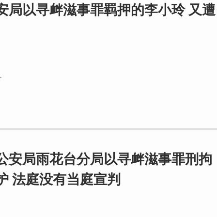
安局以寻衅滋事罪羁押的李小玲 又遭
…
市公安局雨花台分局以寻衅滋事罪刑拘
护 法庭没有当庭宣判