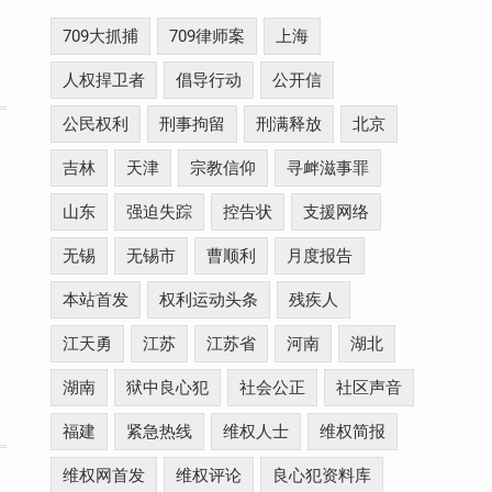
709大抓捕
709律师案
上海
人权捍卫者
倡导行动
公开信
公民权利
刑事拘留
刑满释放
北京
吉林
天津
宗教信仰
寻衅滋事罪
山东
强迫失踪
控告状
支援网络
无锡
无锡市
曹顺利
月度报告
本站首发
权利运动头条
残疾人
江天勇
江苏
江苏省
河南
湖北
湖南
狱中良心犯
社会公正
社区声音
福建
紧急热线
维权人士
维权简报
维权网首发
维权评论
良心犯资料库