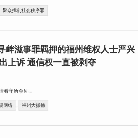
聚众扰乱社会秩序罪
以寻衅滋事罪羁押的福州维权人士严兴
提出上诉 通信权一直被剥夺
福清看守所会见…
援网络
福州大抓捕
,