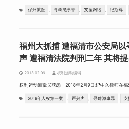
保外就医
寻衅滋事罪
支援网络
纪斯尊
,
,
,
,
福州大抓捕 遭福清市公安局
声 遭福清法院判刑二年 其将
2018-02-09
权利运动编辑
权利运动编辑员获悉，2018年2月9日,纪中久律师在
2018年人权第一案
严兴声
寻衅滋事罪
支
,
,
,