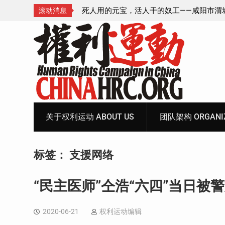
—咸阳市渭城区看守所
锡安教案王林牧师狱中信件：荒诞的人与公
滚动消息
元宝、铅中毒、任务制
Skip
to
content
关于权利运动 ABOUT US
团队架构 ORGANIZ
标签：
支援网络
“民主医师”仝浩“六四”当日被
2020-06-21
权利运动编辑