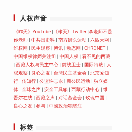
Youtube
人权声音
《昨天》YouTube
|
《昨天》Twitter
|
李老师不是
你老师
|
中共国史料
|
南方街头运动
|
六四天网
|
维权网
|
民生观察
|
博讯
|
动态网
|
CHRDNET
|
中国维权律师关注组
|
中国人权
|
看不见的西藏
|
西藏人权与民主中心
|
前线卫士
|
国际特赦
|
人
权观察
|
良心之友
|
台湾民主基金会
|
北京爱知
行
|
传知行
|
公盟许志永
|
新公民运动
|
独立媒
体
|
全球之声
|
安全工具箱
|
西藏行动中心
|
维
吾尔在线
|
西藏之声
|
对话基金会
|
玫瑰中国
|
良心之友
|
参与
|
中國政治犯關注
标签