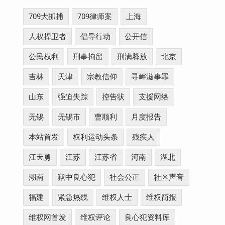
709大抓捕
709律师案
上海
人权捍卫者
倡导行动
公开信
公民权利
刑事拘留
刑满释放
北京
吉林
天津
宗教信仰
寻衅滋事罪
山东
强迫失踪
控告状
支援网络
无锡
无锡市
曹顺利
月度报告
本站首发
权利运动头条
残疾人
江天勇
江苏
江苏省
河南
湖北
湖南
狱中良心犯
社会公正
社区声音
福建
紧急热线
维权人士
维权简报
维权网首发
维权评论
良心犯资料库