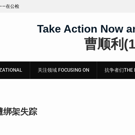
王藏：颠倒黑白，推卸责任，继续为村支书恶行当保
伞 ——追究「王浩溺死事件」【进展之六】
Take Action Now a
曹顺利(19
ATIONAL
关注领域 FOCUSING ON
抗争者们THE RE
遭绑架失踪