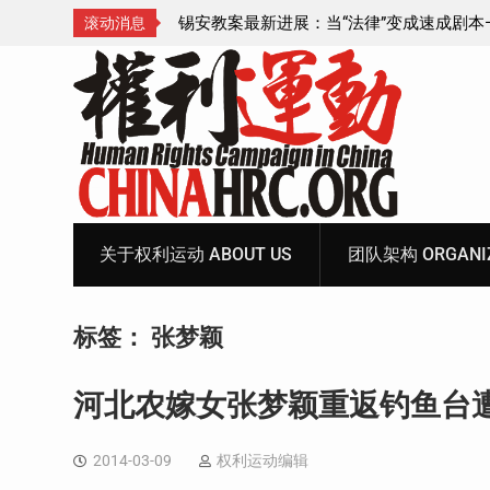
成速成剧本——在公检
锡安教案王聪女士被抓更多细节曝光 之一
滚动消息
Skip
to
content
关于权利运动 ABOUT US
团队架构 ORGANIZ
标签：
张梦颖
河北农嫁女张梦颖重返钓鱼台
2014-03-09
权利运动编辑