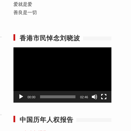
爱就是爱
善良是一切
香港市民悼念刘晓波
视
频
播
放
器
00:00
02:46
中国历年人权报告