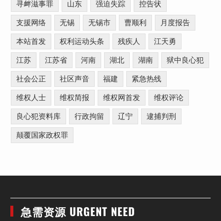
寻衅滋事罪
山东
强迫失踪
控告状
支援网络
无锡
无锡市
曹顺利
月度报告
本站首发
权利运动头条
残疾人
江天勇
江苏
江苏省
河南
湖北
湖南
狱中良心犯
社会公正
社区声音
福建
紧急热线
维权人士
维权简报
维权网首发
维权评论
良心犯资料库
行政拘留
辽宁
逮捕判刑
颠覆国家政权罪
急需资源 URGENT NEED