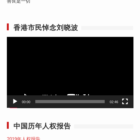
善良是一切
香港市民悼念刘晓波
视
频
播
放
器
00:00
02:46
中国历年人权报告
2019年人权报告