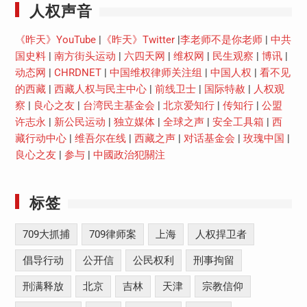
人权声音
《昨天》YouTube
|
《昨天》Twitter
|
李老师不是你老师
|
中共
国史料
|
南方街头运动
|
六四天网
|
维权网
|
民生观察
|
博讯
|
动态网
|
CHRDNET
|
中国维权律师关注组
|
中国人权
|
看不见
的西藏
|
西藏人权与民主中心
|
前线卫士
|
国际特赦
|
人权观
察
|
良心之友
|
台湾民主基金会
|
北京爱知行
|
传知行
|
公盟
许志永
|
新公民运动
|
独立媒体
|
全球之声
|
安全工具箱
|
西
藏行动中心
|
维吾尔在线
|
西藏之声
|
对话基金会
|
玫瑰中国
|
良心之友
|
参与
|
中國政治犯關注
标签
709大抓捕
709律师案
上海
人权捍卫者
倡导行动
公开信
公民权利
刑事拘留
刑满释放
北京
吉林
天津
宗教信仰