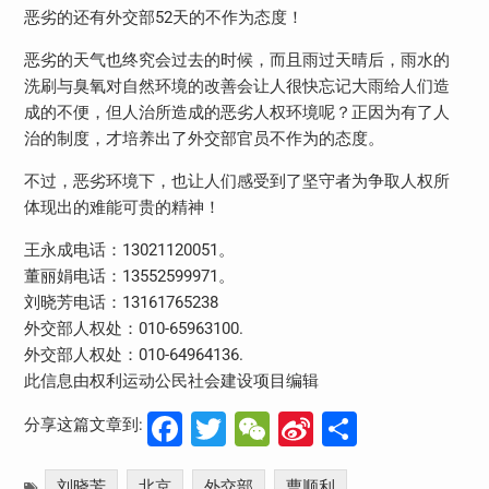
恶劣的还有外交部52天的不作为态度！
恶劣的天气也终究会过去的时候，而且雨过天晴后，雨水的
洗刷与臭氧对自然环境的改善会让人很快忘记大雨给人们造
成的不便，但人治所造成的恶劣人权环境呢？正因为有了人
治的制度，才培养出了外交部官员不作为的态度。
不过，恶劣环境下，也让人们感受到了坚守者为争取人权所
体现出的难能可贵的精神！
王永成电话：13021120051。
董丽娟电话：13552599971。
刘晓芳电话：13161765238
外交部人权处：010-65963100.
外交部人权处：010-64964136.
此信息由权利运动公民社会建设项目编辑
Facebook
Twitter
WeChat
Sina
分
分享这篇文章到:
Weibo
享
刘晓芳
北京
外交部
曹顺利
,
,
,