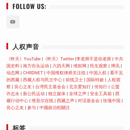
FOLLOW US:
Youtube
人权声音
《昨天》YouTube
|
《昨天》Twitter
|
李老师不是你老师
|
中共
国史料
|
南方街头运动
|
六四天网
|
维权网
|
民生观察
|
博讯
|
动态网
|
CHRDNET
|
中国维权律师关注组
|
中国人权
|
看不见
的西藏
|
西藏人权与民主中心
|
前线卫士
|
国际特赦
|
人权观
察
|
良心之友
|
台湾民主基金会
|
北京爱知行
|
传知行
|
公盟
许志永
|
新公民运动
|
独立媒体
|
全球之声
|
安全工具箱
|
西
藏行动中心
|
维吾尔在线
|
西藏之声
|
对话基金会
|
玫瑰中国
|
良心之友
|
参与
|
中國政治犯關注
标签