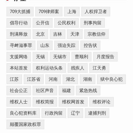
709大抓捕
709律师案
上海
人权捍卫者
倡导行动
公开信
公民权利
刑事拘留
刑满释放
北京
吉林
天津
宗教信仰
寻衅滋事罪
山东
强迫失踪
控告状
支援网络
无锡
无锡市
曹顺利
月度报告
本站首发
权利运动头条
残疾人
江天勇
江苏
江苏省
河南
湖北
湖南
狱中良心犯
社会公正
社区声音
福建
紧急热线
维权人士
维权简报
维权网首发
维权评论
良心犯资料库
行政拘留
辽宁
逮捕判刑
颠覆国家政权罪