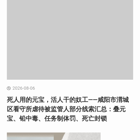
2026-08-06
死人用的元宝，活人干的奴工——咸阳市渭城
区看守所虐待被监管人部分线索汇总：叠元
宝、铅中毒、任务制体罚、死亡封锁