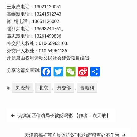
王永成电话：13021120051
高维新电话：13241512743
肖 娟电话：13651126002。
崔丽荣电话：13693244761。
葛志慧电话：13261499836
外交部人权处：010-65963100.
外交部人权处：010-64964136.
此信息由权利运动公民社会建设项目编辑
Facebook
Twitter
WeChat
Sina
分
分享这篇文章到:
Weibo
享
刘晓芳
北京
外交部
曹顺利
,
,
,
文
为滨湖区信访局长被贬喝彩 【作者：袁天放】
章
导
天津德福祥商户集体抗议“电老虎”稽查处不作为