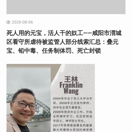
2026-08-06
死人用的元宝，活人干的奴工——咸阳市渭城
区看守所虐待被监管人部分线索汇总：叠元
宝、铅中毒、任务制体罚、死亡封锁