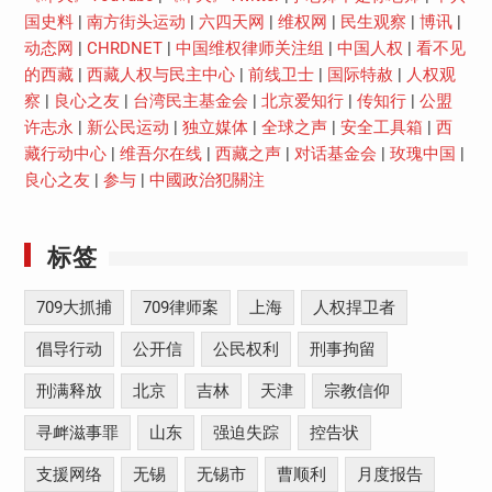
国史料
|
南方街头运动
|
六四天网
|
维权网
|
民生观察
|
博讯
|
动态网
|
CHRDNET
|
中国维权律师关注组
|
中国人权
|
看不见
的西藏
|
西藏人权与民主中心
|
前线卫士
|
国际特赦
|
人权观
察
|
良心之友
|
台湾民主基金会
|
北京爱知行
|
传知行
|
公盟
许志永
|
新公民运动
|
独立媒体
|
全球之声
|
安全工具箱
|
西
藏行动中心
|
维吾尔在线
|
西藏之声
|
对话基金会
|
玫瑰中国
|
良心之友
|
参与
|
中國政治犯關注
标签
709大抓捕
709律师案
上海
人权捍卫者
倡导行动
公开信
公民权利
刑事拘留
刑满释放
北京
吉林
天津
宗教信仰
寻衅滋事罪
山东
强迫失踪
控告状
支援网络
无锡
无锡市
曹顺利
月度报告