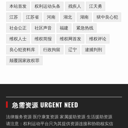
本站首发
权利运动头条
残疾人
江天勇
江苏
江苏省
河南
湖北
湖南
狱中良心犯
社会公正
社区声音
福建
紧急热线
维权人士
维权简报
维权网首发
维权评论
良心犯资料库
行政拘留
辽宁
逮捕判刑
颠覆国家政权罪
急需资源 URGENT NEED
法律服务资源 医疗康复资源 家属援助资源 生活援助资源
请注意：权利运动平台只为其提供资源连接和协助核实信