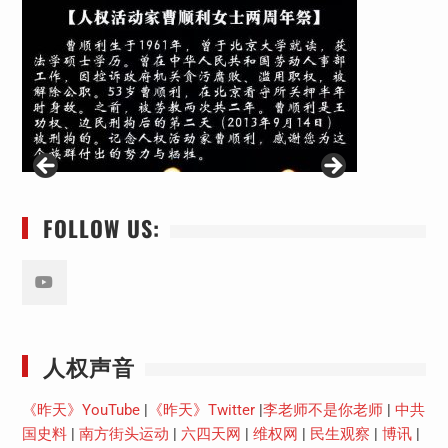
FOLLOW US:
Youtube
人权声音
《昨天》YouTube
|
《昨天》Twitter
|
李老师不是你老师
|
中共
国史料
|
南方街头运动
|
六四天网
|
维权网
|
民生观察
|
博讯
|