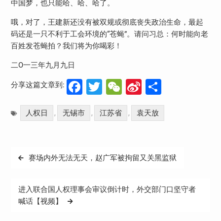
中国梦，也只能哈、哈、哈了。
哦，对了，王建新还没有被双规或彻底丧失政治生命，最起
码还是一只不利于工会环境的“苍蝇”。请问习总：何时能向老
百姓发苍蝇拍？我们将为你喝彩！
二O一三年九月九日
Facebook
Twitter
WeChat
Sina
分
分享这篇文章到:
Weibo
享
人权日
无锡市
江苏省
袁天放
,
,
,
文
赛场内外无法无天，赵广军被拘留又关黑监狱
章
导
进入联合国人权理事会审议倒计时，外交部门口坚守者
航
喊话【视频】