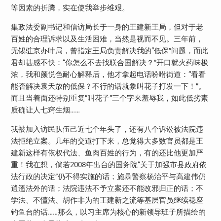
等因素的折腾，实在使我举步维艰。
集政法委副书记和信访局长于一身的王建新王局，但对于老
百姓的合理诉求以及生活困难，当然是视而不见。三年前，
无锡驻京办叶局，曾指定王局负责解决我的“低保”问题，而此
君却甚感不快：“你怎么不去找联合国解决？”开口就火药味极
浓，我和颜悦色耐心解释后，他才拿起电话吩咐街道：“看看
能否解决袁天放的低保？不行的话就象叫花子打发一下！”。
而且当着面还特别重复“叫花子”三个字来羞辱我，如此低劣素
质确让人七窍生烟……
我被加入访民队伍己近七个年头了，还有八个诉讼被法院违
法拒绝立案。几年的交道打下来，总觉得大多数官员都是王
建新这样有依权代法、鱼肉百姓的行为，有的还比他更加严
重！我在想，倘若2008年出台的国务院“关于加强市县政府依
法行政的决定”仍不得实施的话；施暴警察杨治平与高建伟仍
逍遥法外的话；法院违法不予立案还不能改邪归正的话；不
学法、不懂法、胡作非为的王建新之流等基层官员继续稳座
钓鱼台的话……那么，以习主席为核心的新领导班子所描绘的