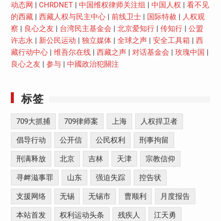
动态网
|
CHRDNET
|
中国维权律师关注组
|
中国人权
|
看不见
的西藏
|
西藏人权与民主中心
|
前线卫士
|
国际特赦
|
人权观
察
|
良心之友
|
台湾民主基金会
|
北京爱知行
|
传知行
|
公盟
许志永
|
新公民运动
|
独立媒体
|
全球之声
|
安全工具箱
|
西
藏行动中心
|
维吾尔在线
|
西藏之声
|
对话基金会
|
玫瑰中国
|
良心之友
|
参与
|
中國政治犯關注
标签
709大抓捕
709律师案
上海
人权捍卫者
倡导行动
公开信
公民权利
刑事拘留
刑满释放
北京
吉林
天津
宗教信仰
寻衅滋事罪
山东
强迫失踪
控告状
支援网络
无锡
无锡市
曹顺利
月度报告
本站首发
权利运动头条
残疾人
江天勇