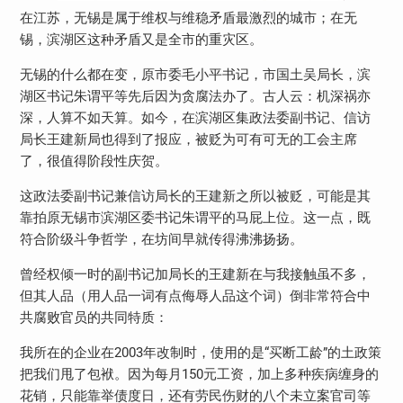
在江苏，无锡是属于维权与维稳矛盾最激烈的城市；在无
锡，滨湖区这种矛盾又是全市的重灾区。
无锡的什么都在变，原市委毛小平书记，市国土吴局长，滨
湖区书记朱谓平等先后因为贪腐法办了。古人云：机深祸亦
深，人算不如天算。如今，在滨湖区集政法委副书记、信访
局长王建新局也得到了报应，被贬为可有可无的工会主席
了，很值得阶段性庆贺。
这政法委副书记兼信访局长的王建新之所以被贬，可能是其
靠拍原无锡市滨湖区委书记朱谓平的马屁上位。这一点，既
符合阶级斗争哲学，在坊间早就传得沸沸扬扬。
曾经权倾一时的副书记加局长的王建新在与我接触虽不多，
但其人品（用人品一词有点侮辱人品这个词）倒非常符合中
共腐败官员的共同特质：
我所在的企业在2003年改制时，使用的是“买断工龄”的土政策
把我们甩了包袱。因为每月150元工资，加上多种疾病缠身的
花销，只能靠举债度日，还有劳民伤财的八个未立案官司等