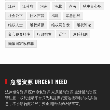
江苏
江苏省
河南
湖北
湖南
狱中良心犯
社会公正
社区声音
福建
紧急热线
维权人士
维权简报
维权网首发
维权评论
良心犯资料库
行政拘留
辽宁
逮捕判刑
颠覆国家政权罪
急需资源 URGENT NEED
法律服务资源 医疗康复资源 家属援助资源 生活援助资源
请注意：权利运动平台只为其提供资源连接和协助核实信
息，不协助转账和经手资金捐赠或者转赠事宜。