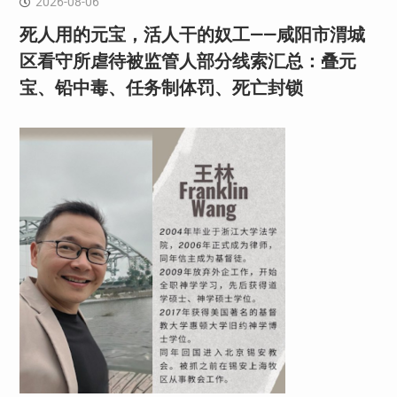
2026-08-06
死人用的元宝，活人干的奴工——咸阳市渭城
区看守所虐待被监管人部分线索汇总：叠元
宝、铅中毒、任务制体罚、死亡封锁