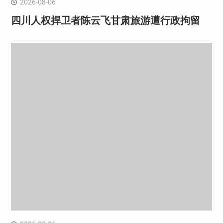
2026-08-06
四川人权捍卫者陈云飞甘肃旅游遭行政拘留