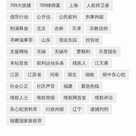
709大抓捕
709律师案
上海
人权捍卫者
倡导行动
公开信
公民权利
刑事拘留
刑满释放
北京
吉林
天津
宗教信仰
寻衅滋事罪
山东
强迫失踪
控告状
支援网络
无锡
无锡市
曹顺利
月度报告
本站首发
权利运动头条
残疾人
江天勇
江苏
江苏省
河南
湖北
湖南
狱中良心犯
社会公正
社区声音
福建
紧急热线
维权人士
维权简报
维权网首发
维权评论
良心犯资料库
行政拘留
辽宁
逮捕判刑
颠覆国家政权罪