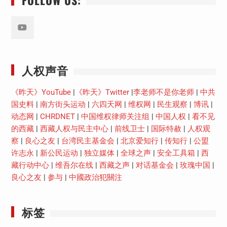
FOLLOW US:
Youtube
人权声音
《昨天》YouTube
|
《昨天》Twitter
|
李老师不是你老师
|
中共
国史料
|
南方街头运动
|
六四天网
|
维权网
|
民生观察
|
博讯
|
动态网
|
CHRDNET
|
中国维权律师关注组
|
中国人权
|
看不见
的西藏
|
西藏人权与民主中心
|
前线卫士
|
国际特赦
|
人权观
察
|
良心之友
|
台湾民主基金会
|
北京爱知行
|
传知行
|
公盟
许志永
|
新公民运动
|
独立媒体
|
全球之声
|
安全工具箱
|
西
藏行动中心
|
维吾尔在线
|
西藏之声
|
对话基金会
|
玫瑰中国
|
良心之友
|
参与
|
中國政治犯關注
标签