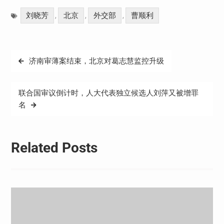
Weibo
享
刘晓芳
北京
外交部
曹顺利
,
,
,
文
济南审薄案结束，北京对葛志慧监控升级
章
导
联合国审议倒计时，人大代表独立候选人刘萍又被增罪
航
名
Related Posts