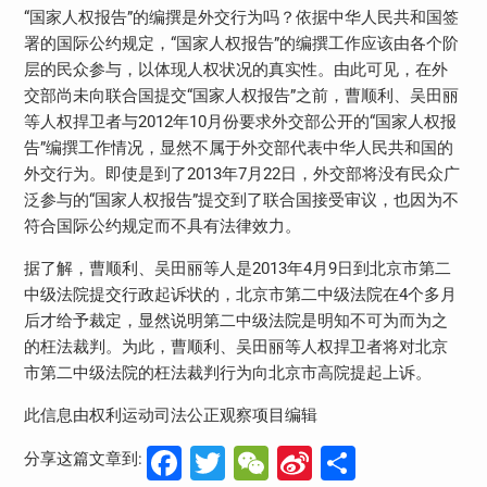
“国家人权报告”的编撰是外交行为吗？依据中华人民共和国签
署的国际公约规定，“国家人权报告”的编撰工作应该由各个阶
层的民众参与，以体现人权状况的真实性。由此可见，在外
交部尚未向联合国提交“国家人权报告”之前，曹顺利、吴田丽
等人权捍卫者与2012年10月份要求外交部公开的“国家人权报
告”编撰工作情况，显然不属于外交部代表中华人民共和国的
外交行为。即使是到了2013年7月22日，外交部将没有民众广
泛参与的“国家人权报告”提交到了联合国接受审议，也因为不
符合国际公约规定而不具有法律效力。
据了解，曹顺利、吴田丽等人是2013年4月9日到北京市第二
中级法院提交行政起诉状的，北京市第二中级法院在4个多月
后才给予裁定，显然说明第二中级法院是明知不可为而为之
的枉法裁判。为此，曹顺利、吴田丽等人权捍卫者将对北京
市第二中级法院的枉法裁判行为向北京市高院提起上诉。
此信息由权利运动司法公正观察项目编辑
Facebook
Twitter
WeChat
Sina
分
分享这篇文章到: