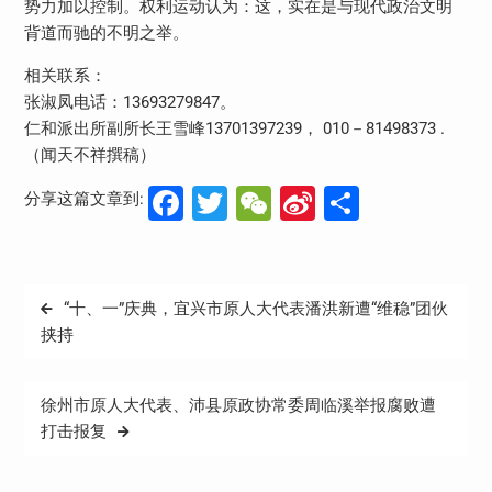
势力加以控制。权利运动认为：这，实在是与现代政治文明
背道而驰的不明之举。
相关联系：
张淑凤电话：13693279847。
仁和派出所副所长王雪峰13701397239， 010－81498373 .
（闻天不祥撰稿）
Facebook
Twitter
WeChat
Sina
分
分享这篇文章到:
Weibo
享
文
“十、一”庆典，宜兴市原人大代表潘洪新遭“维稳”团伙
章
挟持
导
航
徐州市原人大代表、沛县原政协常委周临溪举报腐败遭
打击报复