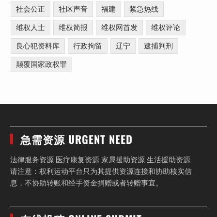
社会公正
社区声音
福建
紧急热线
维权人士
维权简报
维权网首发
维权评论
良心犯资料库
行政拘留
辽宁
逮捕判刑
颠覆国家政权罪
急需资源 URGENT NEED
法律服务资源 医疗康复资源 家属援助资源 生活援助资源
请注意：权利运动平台只为其提供资源连接和协助核实信
息，不协助转账和经手资金捐赠或者转赠事宜。