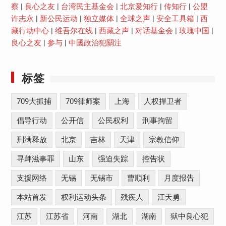
察
|
良心之友
|
台湾民主基金会
|
北京爱知行
|
传知行
|
公盟
许志永
|
新公民运动
|
独立媒体
|
全球之声
|
安全工具箱
|
西
藏行动中心
|
维吾尔在线
|
西藏之声
|
对话基金会
|
玫瑰中国
|
良心之友
|
参与
|
中國政治犯關注
标签
709大抓捕
709律师案
上海
人权捍卫者
倡导行动
公开信
公民权利
刑事拘留
刑满释放
北京
吉林
天津
宗教信仰
寻衅滋事罪
山东
强迫失踪
控告状
支援网络
无锡
无锡市
曹顺利
月度报告
本站首发
权利运动头条
残疾人
江天勇
江苏
江苏省
河南
湖北
湖南
狱中良心犯