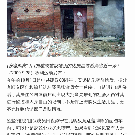
(张淑凤家门口的建筑垃圾堆积的比房屋地基高出近一米）
（2009-9-28）权利运动发布：
今年的10月1日是中共建政60周年，安保措施空前绝后。据北
京顺义区仁和镇前进村冤民张淑凤女士反映，自从进行8月份
后，其居住的房屋前后就出现大批当局雇佣的社会人员对其
进行监控和人身自由的限制，不允许上街购买生活用品，更
不允许到信访部门反映情况。
这些“维稳”团伙成员日夜蹲守在几辆故意遮盖牌照的面包车
内，可以说是兢兢业业尽忠职守。如果看到张淑凤家有人走