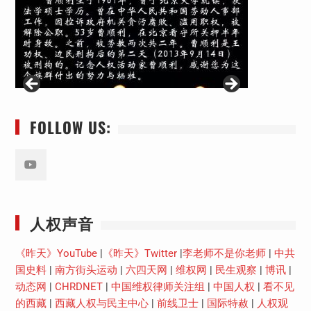
FOLLOW US:
Youtube
人权声音
《昨天》YouTube
|
《昨天》Twitter
|
李老师不是你老师
|
中共
国史料
|
南方街头运动
|
六四天网
|
维权网
|
民生观察
|
博讯
|
动态网
|
CHRDNET
|
中国维权律师关注组
|
中国人权
|
看不见
的西藏
|
西藏人权与民主中心
|
前线卫士
|
国际特赦
|
人权观