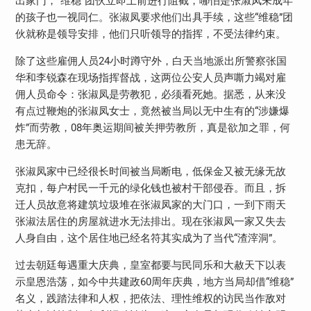
出家门，“维稳”团伙立即上前进行阻截，哪怕是张淑凤未成年
的孩子也一视同仁。张淑凤要求他们出具手续，这些“维稳”团
伙就称是领导安排，他们只听领导的指挥，不受法律约束。
除了这些雇佣人员24小时蹲守外，白天当地派出所警察张国
华和李锐森在现场指挥督战，这两位公安人员声嘶力竭对雇
佣人员命令：张淑凤是劳教犯，必须看死她。据悉，从来没
有点过鞭炮的张淑凤女士，竟然被当局以无中生有的“涉嫌爆
炸”而劳教，08年奥运期间被关押劳教所，真是欲加之罪，何
患无辞。
张淑凤家中已经很长时间被当局断电，低保金又被无缘无故
克扣，每户村民一千元的绿化钱也被村干部侵吞。而且，拆
迁人员故意将建筑垃圾堆在张淑凤家的大门口，一到下雨天
张淑法居住的房屋就进水无法排出。现在张淑凤一家又失去
人身自由，这个居住地已经名符其实成为了当代“渣滓洞”。
过去朝廷每遇重大庆典，皇室都要与民同乐和大赦天下以表
示皇恩浩荡，如今中共建政60周年庆典，地方当局却借“维稳”
名义，践踏法律和人权，把依法、理性维权的访民当作敌对