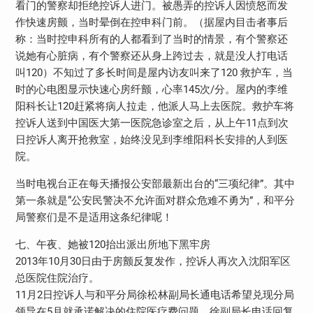
看门的警察却拒绝控诉人进门。被愚弄的控诉人因愤怒而发
作快速房颤，当时晕倒在控申科门前。（据屋内目击者事后
称：当时控申科所有的人都看到了当时的情景，有个警察还
说她有心脏病，有个警察还从身上跨过去，就是没人打电话
叫120）不知过了多长时间是屋内访友叫来了120 救护车，当
时的心电图显示快速心房纤颤，心率145次/分。屋内的李维
阳科长让120赶紧将病人拉走，他派人马上去医院。救护车将
控诉人送到中国医大第一医院急诊室之后，从上午11点到次
日控诉人离开抢救室，始终没见到李维阳科长安排的人到医
院。
当时电视台正在每天播报公安部最新出台的“三项纪律”。其中
第一条就是“公安民警决不允许面对群众危难不勇为”，和平分
局警察们是不是适用这条纪律呢！
七、午夜、她被120抬出派出所地下黑牢房
2013年10月30日由于房颤反复发作，控诉人再次入沈阳军区
总医院住院治疗。
11月2日控诉人与和平分局徐松林副局长通电话希望兑现分局
领导在5月就承诺解决的住院医疗费问题，徐副局长电话回复