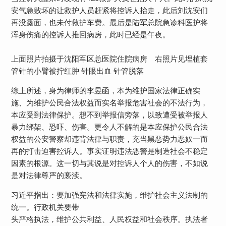
安气急败坏的让救护人员赶紧将控诉人抬走，此后刘沈安们
再没露面，也未付救护车费。最后是陆军总院急诊科医护将
浑身伤痛的控诉人推回病房，此时已经是午夜。
上面照片拍摄于沈阳军区总医院住院病房 右照片见埋植套
管针的小臂被拧红肿 针眼出血 针管脱落
综上所述，身为律师的李昱函，本为维护国家法律正确实
施、为维护公民合法权益而实名举报危害社会的不法行为，
本应受到法律保护。想不到举报信旁落，以致遭受被举报人
暴力绑架、恐吓、伤害。更令人不解的是本应保护公民合法
权益的公安警察却违背法律与职责，充当黑恶势力恶奴一而
再的打击迫害控诉人。事实证明违法恶警是制造社会不稳定
因素的根源。这一切与其说是对控诉人个人的伤害，不如说
是对法律尊严的亵渎。
习近平指出：要加强宪法和法律实施，维护社会主义法制的
统一。行政机关要带
头严格执法，维护公共利益、人民权益和社会秩序。执法者