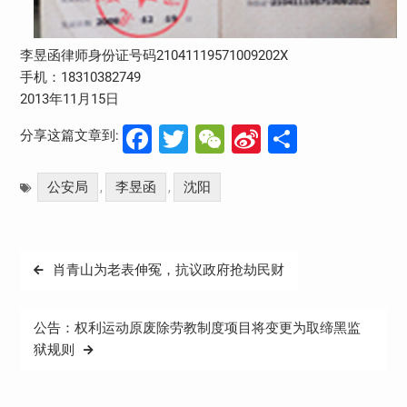
李昱函律师身份证号码21041119571009202X
手机：18310382749
2013年11月15日
Facebook
Twitter
WeChat
Sina
分
分享这篇文章到:
Weibo
享
公安局
李昱函
沈阳
,
,
文
肖青山为老表伸冤，抗议政府抢劫民财
章
导
公告：权利运动原废除劳教制度项目将变更为取缔黑监
航
狱规则