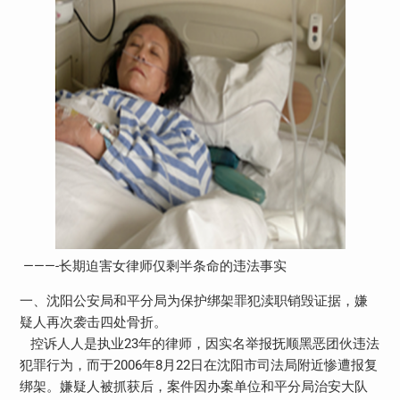
———-长期迫害女律师仅剩半条命的违法事实
一、沈阳公安局和平分局为保护绑架罪犯渎职销毁证据，嫌
疑人再次袭击四处骨折。
控诉人人是执业23年的律师，因实名举报抚顺黑恶团伙违法
犯罪行为，而于2006年8月22日在沈阳市司法局附近惨遭报复
绑架。嫌疑人被抓获后，案件因办案单位和平分局治安大队