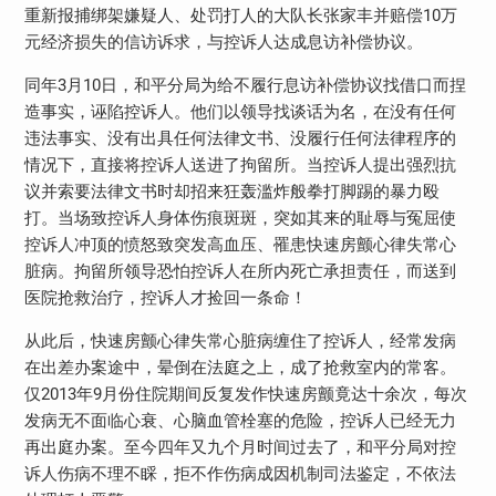
重新报捕绑架嫌疑人、处罚打人的大队长张家丰并赔偿10万
元经济损失的信访诉求，与控诉人达成息访补偿协议。
同年3月10日，和平分局为给不履行息访补偿协议找借口而捏
造事实，诬陷控诉人。他们以领导找谈话为名，在没有任何
违法事实、没有出具任何法律文书、没履行任何法律程序的
情况下，直接将控诉人送进了拘留所。当控诉人提出强烈抗
议并索要法律文书时却招来狂轰滥炸般拳打脚踢的暴力殴
打。当场致控诉人身体伤痕斑斑，突如其来的耻辱与冤屈使
控诉人冲顶的愤怒致突发高血压、罹患快速房颤心律失常心
脏病。拘留所领导恐怕控诉人在所内死亡承担责任，而送到
医院抢救治疗，控诉人才捡回一条命！
从此后，快速房颤心律失常心脏病缠住了控诉人，经常发病
在出差办案途中，晕倒在法庭之上，成了抢救室内的常客。
仅2013年9月份住院期间反复发作快速房颤竟达十余次，每次
发病无不面临心衰、心脑血管栓塞的危险，控诉人已经无力
再出庭办案。至今四年又九个月时间过去了，和平分局对控
诉人伤病不理不睬，拒不作伤病成因机制司法鉴定，不依法