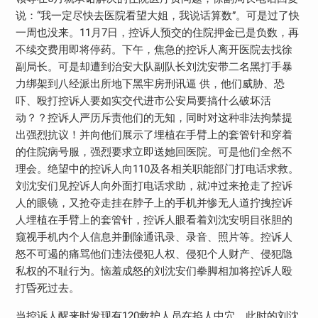
说：“我一定尽快去医院看望大姐，我说话算数”。可是过了快
一周也没来。11月7日，控诉人预交的住院押金已是负数，再
不续交费用即将停药。下午，焦急的控诉人离开医院去找徐
副局长。可是却遭到治安大队副队长刘沈安带二名黑打手暴
力绑架到八经派出所地下黑牢房刑讯逼 供，他们威胁、恐
吓、殴打控诉人要如实交代进市公安局要搞什么破坏活
动？？控诉人严历斥责他们的无知，同时对这种非法拘禁提
出强烈抗议！并向他们展示了埋植在手臂上的套管针和穿着
的住院病号服，强烈要求立即送她回医院。可是他们全然不
理会。绝望中的控诉人向110及各相关职能部门打电话求救。
刘沈安们见控诉人向外面打电话求助，就冲过来抢走了控诉
人的眼镜，又抢夺走挂在脖子上的手机并惨无人道拧拽控诉
人埋植在手臂上的套管针，控诉人眼看着刘沈安明目张胆的
窥视手机内个人信息并删除通讯录、录音、照片等。控诉人
怒不可遏的痛骂他们违法侵犯人权、侵犯个人财产、侵犯隐
私权的不耻行为。恼羞成怒的刘沈安们拳脚相加将控诉人殴
打昏死过去。
当控诉人醒来时发现有120救护人员在掐人中穴。此时的刘沈