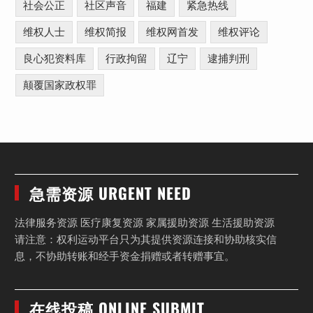
社会公正
社区声音
福建
紧急热线
维权人士
维权简报
维权网首发
维权评论
良心犯资料库
行政拘留
辽宁
逮捕判刑
颠覆国家政权罪
急需资源 URGENT NEED
法律服务资源 医疗康复资源 家属援助资源 生活援助资源
请注意：权利运动平台只为其提供资源连接和协助核实信
息，不协助转账和经手资金捐赠或者转赠事宜。
在线投稿 ONLINE SUBMIT