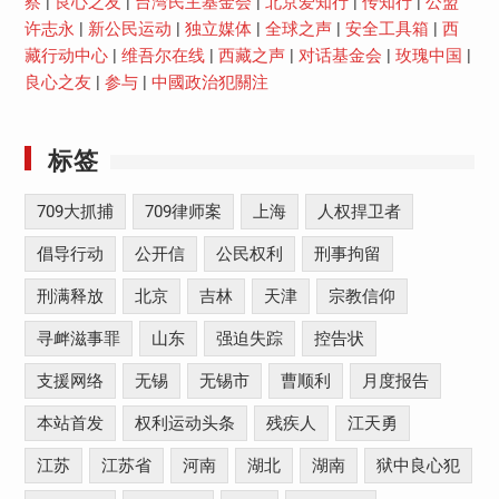
察
|
良心之友
|
台湾民主基金会
|
北京爱知行
|
传知行
|
公盟
许志永
|
新公民运动
|
独立媒体
|
全球之声
|
安全工具箱
|
西
藏行动中心
|
维吾尔在线
|
西藏之声
|
对话基金会
|
玫瑰中国
|
良心之友
|
参与
|
中國政治犯關注
标签
709大抓捕
709律师案
上海
人权捍卫者
倡导行动
公开信
公民权利
刑事拘留
刑满释放
北京
吉林
天津
宗教信仰
寻衅滋事罪
山东
强迫失踪
控告状
支援网络
无锡
无锡市
曹顺利
月度报告
本站首发
权利运动头条
残疾人
江天勇
江苏
江苏省
河南
湖北
湖南
狱中良心犯