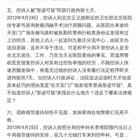
五、控诉人被“形迹可疑”而获行政拘留七天。
2012年9月24日，控诉人到北京正义路附近的卫生部北京医院
挂专家号咨询射频消融手术治疗房颤问题。从医院出来途经
天安门广场东侧马路时被执勤民警例行检查身份证发现有过
上访经历，其他上访人一起送到九敬庄分流中心，由驻京办
送回原籍，这并不等于违法。可是和平分局不管控诉人是否
在北京居住、工作、乃至当天去医院看病的事实。而滥用警
权恶意报复控诉人对其有过控告举报的经历，不顾控诉人快
速房颤发病中，将毫无过错的控诉人没有履行法定程序即关
进拘留所7天。当控诉人行政诉讼，法院送达证据时方才知道
原来处罚的理由竟是“在天安门广场发现李昱函形迹可疑”。真
不知道控诉人“形迹可疑”表现在什么地方？违反了哪条法律规
定？
六、谎称领导接待却拒不见面，发病晕倒在地警察们见死不
救。
2013年9月25日，控诉人按照分局控申科长李维阳预约当日上
午局领导接待的安排，花几十元钱打车来到控申科。可是，