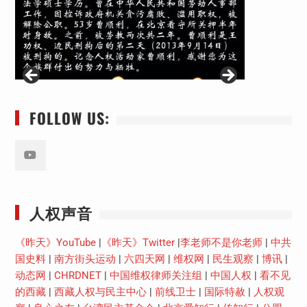
FOLLOW US:
Youtube
人权声音
《昨天》YouTube
|
《昨天》Twitter
|
李老师不是你老师
|
中共
国史料
|
南方街头运动
|
六四天网
|
维权网
|
民生观察
|
博讯
|
动态网
|
CHRDNET
|
中国维权律师关注组
|
中国人权
|
看不见
的西藏
|
西藏人权与民主中心
|
前线卫士
|
国际特赦
|
人权观