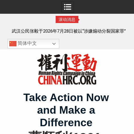
滚动消息
察以
武汉公民张毅于2026年7月28日被以“涉嫌煽动分裂国家罪”
执行逮捕 目前羁押在拉萨市看守所
简体中文
Skip
to
content
Take Action Now
and Make a
Difference