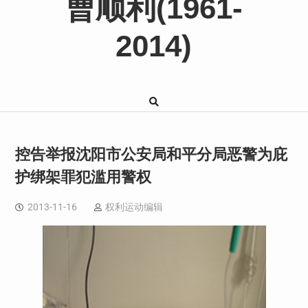
曹顺利(1961-
2014)
控告举报沈阳市公安局和平分局恶警为庇
护绑架罪犯滥用警权
2013-11-16
权利运动编辑