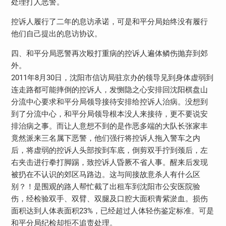
处理打人恶警。
控诉人履行了二年的息访承诺，可是和平分局始终没有履行
他们自己提出的息访协议。
四、和平分局恶警再次殴打重病的控诉人遍体鳞伤抛弃到郊
外。
2011年8月30日，沈阳市信访局驻京办的领导见到身体虚弱到
连走路都可能摔倒的控诉人，发恻隐之心安排回沈阳棋盘山
分流中心要求和平分局领导接待安排给控诉人治病。没想到
到了分流中心，和平分局领导根本没人来接待，更不要说安
排治病之事。而让人意想不到的是作恶多端的大队长张家丰
竟然派来三名属下恶警，他们强行将控诉人拖入警车之内
后，将虚弱的控诉人头部按到车底，倒剪双手拧到颈后，左
右夹击进行拳打脚踢，致控诉人昏厥不省人事。醒来后发现
被扔在不认识的郊区马路边。这与间接故意杀人有什么区
别？！是围观的路人帮忙截了出租车到沈阳市公安医院验
伤，经检验双手、双臂、双腿及口腔大面积青紫淤血。损伤
面积达到人体表面积23%，已经超过人体轻伤鉴定标准。可是
和平分局纪检却拒不追责处理。