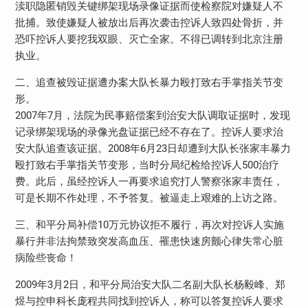
渎职隐匿销毁关键绑架现场录像证据而使检察院对嫌疑人不
批捕。致使嫌疑人被放出后再次袭击控诉人致四处骨折，并
恐吓控诉人要挖我双眼、灭亡全家。不得已调转到北京注册
执业。
二、追查被毁证据遭办案大队长暴力殴打致右手掌指关节变
形。
2007年7月，法院为民事赔偿案到治安大队调取证据时，发现
记录绑架现场的录像光盘证据已经不存在了。控诉人要求治
安大队追查该证据。2008年6月23日却遭到大队长张家丰暴力
殴打致右手掌指关节变形，当时分局纪检给控诉人500治疗
费。此后，虽经控诉人一再要求追究打人警察张家丰责任，
可是长期不作处理，不予答复。被逼走上艰难的上访之路。
三、和平分局补偿10万元协议拒不履行，再次对控诉人实施
暴行并非法拘禁致突发高血压、罹患快速房颤心律失常心脏
病险些丧命！
2009年3月2日，和平分局治安大队二名副大队长杨毅峰、郑
煜与控申科长庞程共同找到控诉人，称可以答复控诉人要求