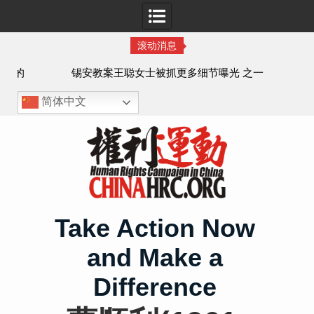
滚动消息
法的
锡安教案王聪女士被抓更多细节曝光 之一
简体中文
Skip
to
content
Take Action Now
and Make a
Difference