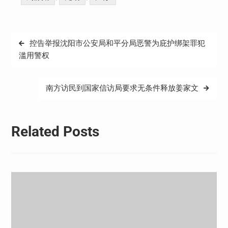
文
控告举报沈阳市公安局和平分局恶警为庇护绑架罪犯
章
滥用警权
导
航
南方访民到国家信访局要求无条件释放姜家文
Related Posts