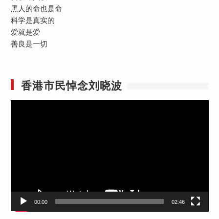
黑人的命也是命
科学是真实的
爱就是爱
善良是一切
香港市民悼念刘晓波
视
频
播
放
器
00:00
02:46