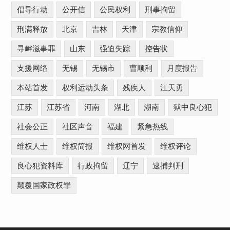
倡导行动
公开信
公民权利
刑事拘留
刑满释放
北京
吉林
天津
宗教信仰
寻衅滋事罪
山东
强迫失踪
控告状
支援网络
无锡
无锡市
曹顺利
月度报告
本站首发
权利运动头条
残疾人
江天勇
江苏
江苏省
河南
湖北
湖南
狱中良心犯
社会公正
社区声音
福建
紧急热线
维权人士
维权简报
维权网首发
维权评论
良心犯资料库
行政拘留
辽宁
逮捕判刑
颠覆国家政权罪