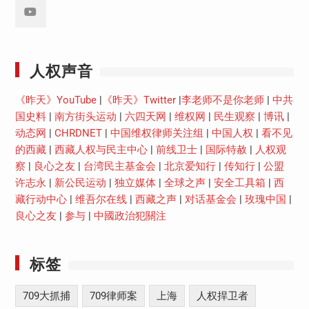
Youtube
人权声音
《昨天》YouTube
|
《昨天》Twitter
|
李老师不是你老师
|
中共
国史料
|
南方街头运动
|
六四天网
|
维权网
|
民生观察
|
博讯
|
动态网
|
CHRDNET
|
中国维权律师关注组
|
中国人权
|
看不见
的西藏
|
西藏人权与民主中心
|
前线卫士
|
国际特赦
|
人权观
察
|
良心之友
|
台湾民主基金会
|
北京爱知行
|
传知行
|
公盟
许志永
|
新公民运动
|
独立媒体
|
全球之声
|
安全工具箱
|
西
藏行动中心
|
维吾尔在线
|
西藏之声
|
对话基金会
|
玫瑰中国
|
良心之友
|
参与
|
中國政治犯關注
标签
709大抓捕
709律师案
上海
人权捍卫者