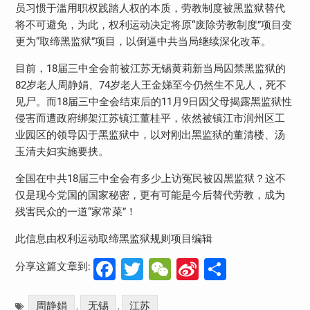
员习惯于滥用职权践踏人权的本质，劳教制度被黑监狱替代
将不可避免，为此，权利运动决定将原“废除劳教制度”项目变
更为“取缔黑监狱”项目，以倒逼中共当局继续深化改革。
目前，18届三中全会前被江苏无锡黄莉新当局囚禁黑监狱的
82岁老人周静娟、74岁老人王金娣至今仍然生不见人，死不
见尸。而18届三中全会结束后的11月9日因父母揭露黑监狱性
侵害而遭政府绑架江苏镇江董桂平，依然被镇江市润州区工
业园区的领导囚于黑监狱中，以对刚出黑监狱的董清楼、汤
玉清夫妇实施要挟。
全国在中共18届三中全会有多少上访冤民被囚黑监狱？这不
仅是现今党国的国家秘密，更有可能是今后替代劳教，成为
残害民众的一道“家常菜”！
此信息由权利运动取缔黑监狱规则项目编辑
Facebook
Twitter
WeChat
Sina
分
分享这篇文章到:
Weibo
享
周静娟
无锡
江苏
,
,