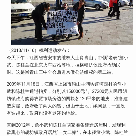
（2013/11/16）权利运动发布：
今天下午，江西省吉安市的维权人士肖青山，带领“老表”詹小
武、陈桂兰在北京火车西站等地，拉横幅抗议政府抢劫民
财。这是肖青山三中全会后进京做公益维权的第二站。
2009年11月18日，江西省上饶市铅山县湖坊镇坷西村的詹小
武和陈桂兰通过拍卖，分别以156000元与127200元人民币胡
坊镇政府购得农贸市场旁边的两块各120平米的地皮，准备建
造房屋，政府收了两人的钱，但由于土地手续问题，一直没
有造起来，政府也没有退还购地款。
直到2012年，詹小武和陈桂兰两家准备建造房屋时，发现利
欲熏心的胡坊镇政府居然“一女二嫁”，在未径詹小武、陈桂兰