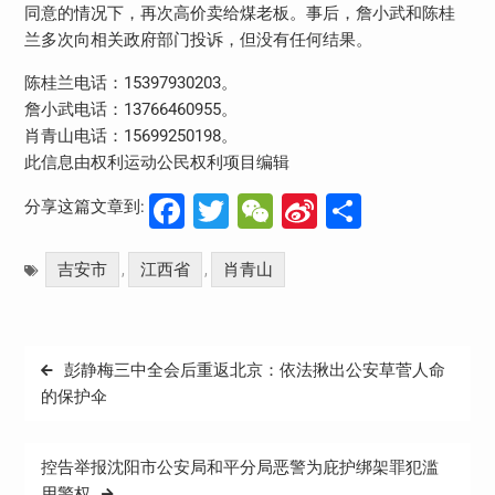
同意的情况下，再次高价卖给煤老板。事后，詹小武和陈桂
兰多次向相关政府部门投诉，但没有任何结果。
陈桂兰电话：15397930203。
詹小武电话：13766460955。
肖青山电话：15699250198。
此信息由权利运动公民权利项目编辑
Facebook
Twitter
WeChat
Sina
分
分享这篇文章到:
Weibo
享
吉安市
江西省
肖青山
,
,
文
彭静梅三中全会后重返北京：依法揪出公安草菅人命
章
的保护伞
导
航
控告举报沈阳市公安局和平分局恶警为庇护绑架罪犯滥
用警权