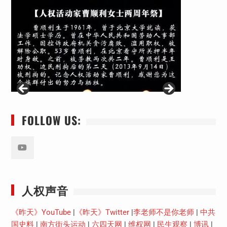
FOLLOW US:
Youtube
人权声音
《昨天》YouTube
|
《昨天》Twitter
|
李老师不是你老师
|
中共
国史料
|
南方街头运动
|
六四天网
|
维权网
|
民生观察
|
博讯
|