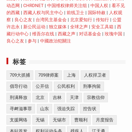
动态网
|
CHRDNET
|
中国维权律师关注组
|
中国人权
|
看不见
的西藏
|
西藏人权与民主中心
|
前线卫士
|
国际特赦
|
人权观
察
|
良心之友
|
台湾民主基金会
|
北京爱知行
|
传知行
|
公盟
许志永
|
新公民运动
|
独立媒体
|
全球之声
|
安全工具箱
|
西
藏行动中心
|
维吾尔在线
|
西藏之声
|
对话基金会
|
玫瑰中国
|
良心之友
|
参与
|
中國政治犯關注
标签
709大抓捕
709律师案
上海
人权捍卫者
倡导行动
公开信
公民权利
刑事拘留
刑满释放
北京
吉林
天津
宗教信仰
寻衅滋事罪
山东
强迫失踪
控告状
支援网络
无锡
无锡市
曹顺利
月度报告
本站首发
权利运动头条
残疾人
江天勇