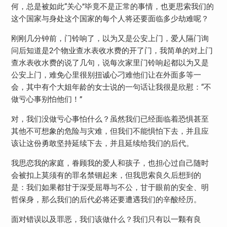
何，总是被如此“关心”毕竟不是正常的事情，也更思索我们的
这个国家与身处这个国家的每个人将还要面临多少劫难呢？
刚刚几分钟前，门铃响了，以为又是公安上门，爱人隔门询
问后知道是2个物业查水表收水费的开了门，我简单的对上门
查水表收水费的说了几句，说每次家里门铃响起都以为又是
公安上门，难免心里很别扭诚心刁难他们让在外面多等一
会，其中有个大姐年龄的女士说的一句话让我很是欣慰：“不
做亏心事别怕他们！”
对，我们没做亏心事怕什么？虽然我们已经面临着恐惧甚至
其他不可想象的危险与灾难，但我们不能惧怕下去，并且应
该让这份勇敢坚持延续下去，并且延续给我们的后代。
我思恋我的家庭，眷顾我的爱人和孩子，也担心过自己随时
会被扣上莫须有的罪名禁锢起来，但我思索良久后想到的
是：我们如果都甘于深受屈辱与不公，甘于眼前的安全、明
哲保身，那么我们的后代必将还要遭遇我们的辛酸经历。
面对错误以及罪恶，我们该做什么？我们只有以一颗有良