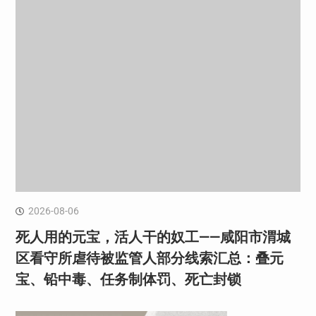
2026-08-06
死人用的元宝，活人干的奴工——咸阳市渭城
区看守所虐待被监管人部分线索汇总：叠元
宝、铅中毒、任务制体罚、死亡封锁