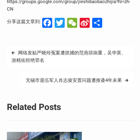
https://groups.google.com/group/jieshibaobaozhijia?hl=zh-
CN
Facebook
Twitter
WeChat
Sina
分
分享这篇文章到:
Weibo
享
文
网络发贴严晓玲冤案遭抓捕的范燕琼病重，吴华英、
章
游精佑拒绝罪名
导
航
无锡市退伍军人肖志俊安置问题遭推诿4年未果
Related Posts