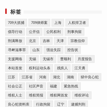
标签
709大抓捕
709律师案
上海
人权捍卫者
倡导行动
公开信
公民权利
刑事拘留
刑满释放
北京
吉林
天津
宗教信仰
寻衅滋事罪
山东
强迫失踪
控告状
支援网络
无锡
无锡市
曹顺利
月度报告
本站首发
权利运动头条
残疾人
江天勇
江苏
江苏省
河南
湖北
湖南
狱中良心犯
社会公正
社区声音
福建
紧急热线
维权人士
维权简报
维权网首发
维权评论
良心犯资料库
行政拘留
辽宁
逮捕判刑