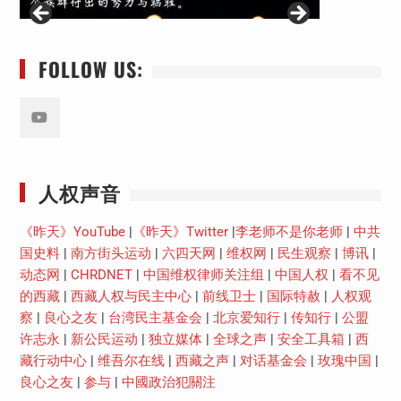
FOLLOW US:
Youtube
人权声音
《昨天》YouTube
|
《昨天》Twitter
|
李老师不是你老师
|
中共
国史料
|
南方街头运动
|
六四天网
|
维权网
|
民生观察
|
博讯
|
动态网
|
CHRDNET
|
中国维权律师关注组
|
中国人权
|
看不见
的西藏
|
西藏人权与民主中心
|
前线卫士
|
国际特赦
|
人权观
察
|
良心之友
|
台湾民主基金会
|
北京爱知行
|
传知行
|
公盟
许志永
|
新公民运动
|
独立媒体
|
全球之声
|
安全工具箱
|
西
藏行动中心
|
维吾尔在线
|
西藏之声
|
对话基金会
|
玫瑰中国
|
良心之友
|
参与
|
中國政治犯關注