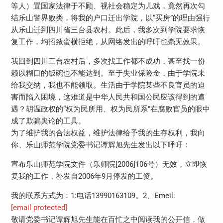
等人）置国家法律于不顾、视社会稳定为儿戏，竟然再次勾
结乐山警界败类，将我的户口迁出学院，以“买房”的理由强行
从乐山迁到四川省三台县农村。此后，我多次到学院要求恢
复工作，均招致蛮横拒绝，从网络发出的呼吁也毫无效果。
我回到四川三台农村后，多次找工作都不成功，甚至找一份
赖以糊口的饭碗也不能达到。至于失业保险金，由于学院未
给我交纳，我也不能领取。生活由于学院某些不良官员的迫
害而陷入困境，这难道是中华人民共和国公民应该得到的遭
遇？胡温政权的“权为民所用、权为民所系”在腐败官员的眼中
成了欺骗舆论的工具。
为了维护我的合法权益，维护法律给予我的生存权利，我向
你、乐山师范学院党委书记谭辉旭先生发出以下呼吁：
宣布乐山师范学院文件（乐师院[2006]106号）无效，立即恢
复我的工作，补发自2006年9月停发的工资。
我的联系方式为：1:电话13990163109。2、Emeil:
[email protected]
敬请党委书记谭辉旭先生能在百忙之中阅读我的公开信，做