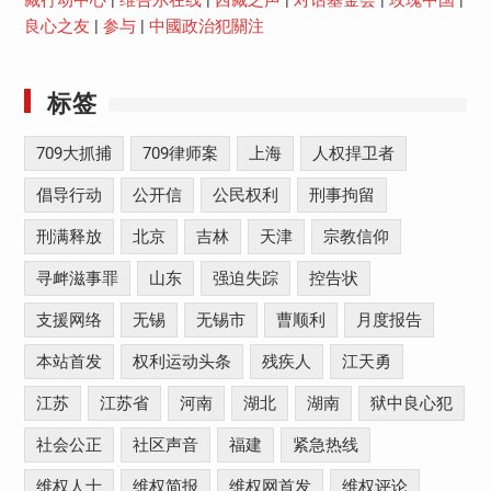
藏行动中心
|
维吾尔在线
|
西藏之声
|
对话基金会
|
玫瑰中国
|
良心之友
|
参与
|
中國政治犯關注
标签
709大抓捕
709律师案
上海
人权捍卫者
倡导行动
公开信
公民权利
刑事拘留
刑满释放
北京
吉林
天津
宗教信仰
寻衅滋事罪
山东
强迫失踪
控告状
支援网络
无锡
无锡市
曹顺利
月度报告
本站首发
权利运动头条
残疾人
江天勇
江苏
江苏省
河南
湖北
湖南
狱中良心犯
社会公正
社区声音
福建
紧急热线
维权人士
维权简报
维权网首发
维权评论