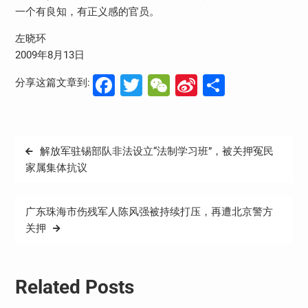
一个有良知，有正义感的官员。
左晓环
2009年8月13日
Facebook
Twitter
WeChat
Sina
分
分享这篇文章到:
Weibo
享
文
解放军驻锡部队非法设立“法制学习班”，被关押冤民
章
家属集体抗议
导
航
广东珠海市伤残军人陈风强被持续打压，再遭北京警方
关押
Related Posts