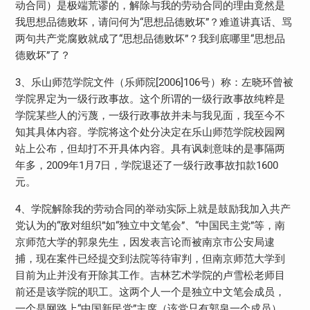
动合同）是极端荒谬的，解除与我的劳动合同的理由竟然是
我思想品德败坏，请问何为“思想品德败坏”？难道讲真话、骂
两句共产党腐败就成了“思想品德败坏”？我到底哪里“思想品
德败坏”了？
3、乐山师范学院文件（乐师院[2006]106号）称：左晓环曾被
学院界定为一级行政事故。这个所谓的一级行政事故纯粹是
学院某些人的污蔑，一级行政事故并未与我见面，我至今不
知其具体内容。学院将这个处分决定在乐山师范学院校园网
站上公布，但却打不开具体内容。具有讽刺意味的是事隔两
年多，2009年1月7日，学院退还了一级行政事故扣款1600
元。
4、学院解除我的劳动合同的举动实际上就是鼓励我加入共产
党认为的“敌对组织”如“独立中文笔会”、“中国民主党”等，南
京师范大学的郭泉先生，因发表言论而被南京市公安局逮
捕，现在案件已经提交到法院等待审判，但南京师范大学到
目前为止并没有开除其工作。吉林艺术学院的卢雪松老师目
前还是该学院的职工。这两个人一个是独立中文笔会成员，
一个是网路上“中国新民党”主席（该党只有郭泉一个成员），