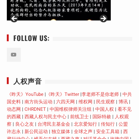
FOLLOW US:
Youtube
人权声音
《昨天》YouTube
|
《昨天》Twitter
|
李老师不是你老师
|
中共
国史料
|
南方街头运动
|
六四天网
|
维权网
|
民生观察
|
博讯
|
动态网
|
CHRDNET
|
中国维权律师关注组
|
中国人权
|
看不见
的西藏
|
西藏人权与民主中心
|
前线卫士
|
国际特赦
|
人权观
察
|
良心之友
|
台湾民主基金会
|
北京爱知行
|
传知行
|
公盟
许志永
|
新公民运动
|
独立媒体
|
全球之声
|
安全工具箱
|
西