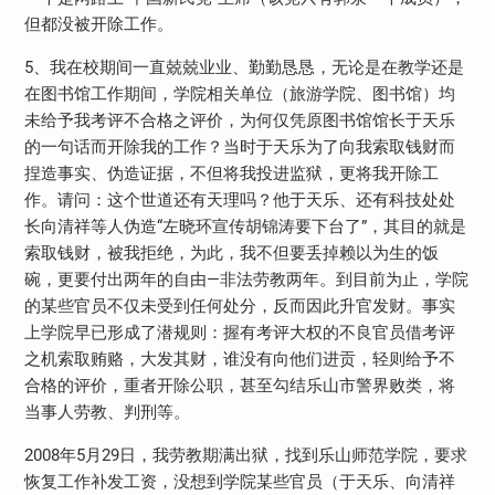
但都没被开除工作。
5、我在校期间一直兢兢业业、勤勤恳恳，无论是在教学还是
在图书馆工作期间，学院相关单位（旅游学院、图书馆）均
未给予我考评不合格之评价，为何仅凭原图书馆馆长于天乐
的一句话而开除我的工作？当时于天乐为了向我索取钱财而
捏造事实、伪造证据，不但将我投进监狱，更将我开除工
作。请问：这个世道还有天理吗？他于天乐、还有科技处处
长向清祥等人伪造“左晓环宣传胡锦涛要下台了”，其目的就是
索取钱财，被我拒绝，为此，我不但要丢掉赖以为生的饭
碗，更要付出两年的自由—非法劳教两年。到目前为止，学院
的某些官员不仅未受到任何处分，反而因此升官发财。事实
上学院早已形成了潜规则：握有考评大权的不良官员借考评
之机索取贿赂，大发其财，谁没有向他们进贡，轻则给予不
合格的评价，重者开除公职，甚至勾结乐山市警界败类，将
当事人劳教、判刑等。
2008年5月29日，我劳教期满出狱，找到乐山师范学院，要求
恢复工作补发工资，没想到学院某些官员（于天乐、向清祥