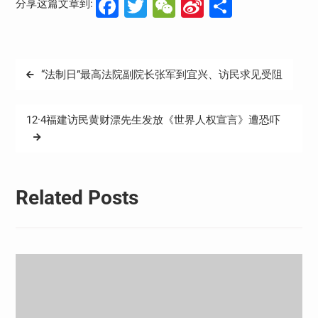
Facebook
Twitter
WeChat
Sina
分
分享这篇文章到:
Weibo
享
文
“法制日”最高法院副院长张军到宜兴、访民求见受阻
章
导
12·4福建访民黄财漂先生发放《世界人权宣言》遭恐吓
航
Related Posts