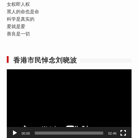
女权即人权
黑人的命也是命
科学是真实的
爱就是爱
善良是一切
香港市民悼念刘晓波
视
频
播
放
器
00:00
02:46