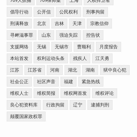
709大抓捕
709律师案
上海
人权捍卫者
倡导行动
公开信
公民权利
刑事拘留
刑满释放
北京
吉林
天津
宗教信仰
寻衅滋事罪
山东
强迫失踪
控告状
支援网络
无锡
无锡市
曹顺利
月度报告
本站首发
权利运动头条
残疾人
江天勇
江苏
江苏省
河南
湖北
湖南
狱中良心犯
社会公正
社区声音
福建
紧急热线
维权人士
维权简报
维权网首发
维权评论
良心犯资料库
行政拘留
辽宁
逮捕判刑
颠覆国家政权罪