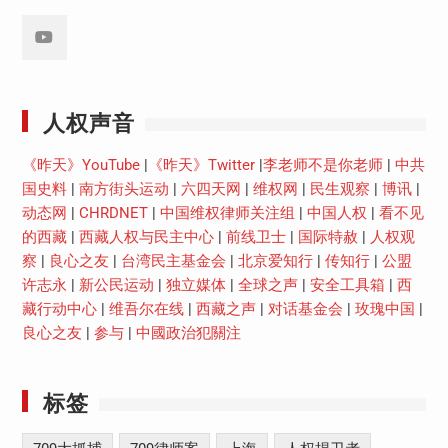
Youtube
人权声音
《昨天》YouTube
|
《昨天》Twitter
|
李老师不是你老师
|
中共
国史料
|
南方街头运动
|
六四天网
|
维权网
|
民生观察
|
博讯
|
动态网
|
CHRDNET
|
中国维权律师关注组
|
中国人权
|
看不见
的西藏
|
西藏人权与民主中心
|
前线卫士
|
国际特赦
|
人权观
察
|
良心之友
|
台湾民主基金会
|
北京爱知行
|
传知行
|
公盟
许志永
|
新公民运动
|
独立媒体
|
全球之声
|
安全工具箱
|
西
藏行动中心
|
维吾尔在线
|
西藏之声
|
对话基金会
|
玫瑰中国
|
良心之友
|
参与
|
中國政治犯關注
标签