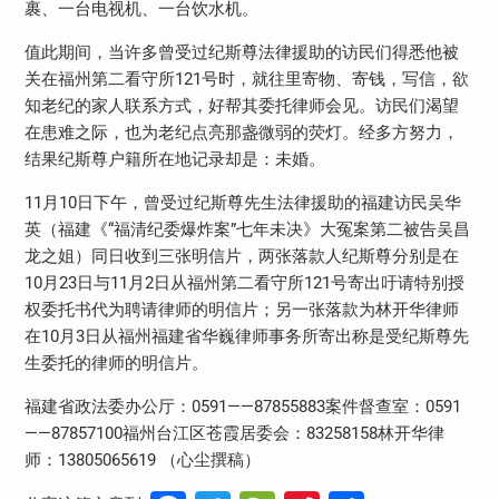
裹、一台电视机、一台饮水机。
值此期间，当许多曾受过纪斯尊法律援助的访民们得悉他被
关在福州第二看守所121号时，就往里寄物、寄钱，写信，欲
知老纪的家人联系方式，好帮其委托律师会见。访民们渴望
在患难之际，也为老纪点亮那盏微弱的荧灯。经多方努力，
结果纪斯尊户籍所在地记录却是：未婚。
11月10日下午，曾受过纪斯尊先生法律援助的福建访民吴华
英（福建《“福清纪委爆炸案”七年未决》大冤案第二被告吴昌
龙之姐）同日收到三张明信片，两张落款人纪斯尊分别是在
10月23日与11月2日从福州第二看守所121号寄出吁请特别授
权委托书代为聘请律师的明信片；另一张落款为林开华律师
在10月3日从福州福建省华巍律师事务所寄出称是受纪斯尊先
生委托的律师的明信片。
福建省政法委办公厅：0591——87855883案件督查室：0591
——87857100福州台江区苍霞居委会：83258158林开华律
师：13805065619 （心尘撰稿）