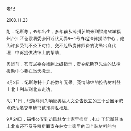
老纪
2008.11.23
附：纪斯尊，49年出生，多年前从漳州芗城来到福建省城福
州台江区苍霞居委会附近状元弄9—1号办起法律援助中心，他
为许多受到不公正对待、交不起昂贵律师费的访民出庭代
理、申诉提供法律上的帮助。
奥运前，苍霞居委会接到上级指示，责令纪斯尊先生的法律
援助中心要在当天搬走。
8月2日，纪斯尊持十几份数年无果、冤情绵绵的控告材料登
上北上列车到北京走访。
8月11日，纪斯尊到为响应奥运人文公告设立的三个公园示威
点依法递交申请书被扣押返福建。
9月24日，福州公安到访民林女士家里搜查，扣走了纪斯尊临
上北京还不及寻租房而寄在林女士家里的四个装材料的包