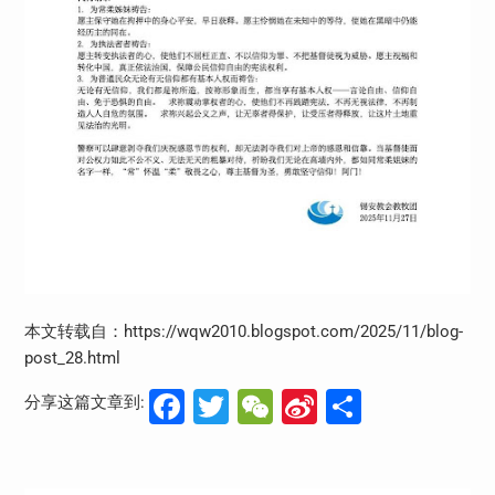
本文转载自：https://wqw2010.blogspot.com/2025/11/blog-
post_28.html
Facebook
Twitter
WeChat
Sina
分
分享这篇文章到:
Weibo
享