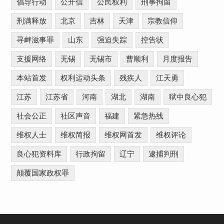
倡导行动
公开信
公民权利
刑事拘留
刑满释放
北京
吉林
天津
宗教信仰
寻衅滋事罪
山东
强迫失踪
控告状
支援网络
无锡
无锡市
曹顺利
月度报告
本站首发
权利运动头条
残疾人
江天勇
江苏
江苏省
河南
湖北
湖南
狱中良心犯
社会公正
社区声音
福建
紧急热线
维权人士
维权简报
维权网首发
维权评论
良心犯资料库
行政拘留
辽宁
逮捕判刑
颠覆国家政权罪