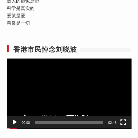
黑人的命也是命
科学是真实的
爱就是爱
善良是一切
香港市民悼念刘晓波
视
频
播
放
器
00:00
02:46