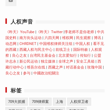
Youtube
人权声音
《昨天》YouTube
|
《昨天》Twitter
|
李老师不是你老师
|
中共
国史料
|
南方街头运动
|
六四天网
|
维权网
|
民生观察
|
博讯
|
动态网
|
CHRDNET
|
中国维权律师关注组
|
中国人权
|
看不见
的西藏
|
西藏人权与民主中心
|
前线卫士
|
国际特赦
|
人权观
察
|
良心之友
|
台湾民主基金会
|
北京爱知行
|
传知行
|
公盟
许志永
|
新公民运动
|
独立媒体
|
全球之声
|
安全工具箱
|
西
藏行动中心
|
维吾尔在线
|
西藏之声
|
对话基金会
|
玫瑰中国
|
良心之友
|
参与
|
中國政治犯關注
标签
709大抓捕
709律师案
上海
人权捍卫者