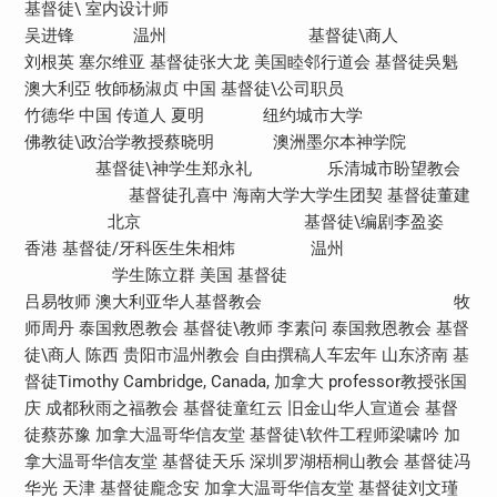
基督徒\ 室内设计师
吴进锋 温州 基督徒\商人
刘根英 塞尔维亚 基督徒张大龙 美国睦邻行道会 基督徒吳魁
澳大利亞 牧師杨淑贞 中国 基督徒\公司职员
竹德华 中国 传道人 夏明 纽约城市大学
佛教徒\政治学教授蔡晓明 澳洲墨尔本神学院
基督徒\神学生郑永礼 乐清城市盼望教会
基督徒孔喜中 海南大学大学生团契 基督徒董建
北京 基督徒\编剧李盈姿
香港 基督徒/牙科医生朱相炜 温州
学生陈立群 美国 基督徒
吕易牧师 澳大利亚华人基督教会 牧
师周丹 泰国救恩教会 基督徒\教师 李素问 泰国救恩教会 基督
徒\商人 陈西 贵阳市温州教会 自由撰稿人车宏年 山东济南 基
督徒Timothy Cambridge, Canada, 加拿大 professor教授张国
庆 成都秋雨之福教会 基督徒童红云 旧金山华人宣道会 基督
徒蔡苏豫 加拿大温哥华信友堂 基督徒\软件工程师梁啸吟 加
拿大温哥华信友堂 基督徒天乐 深圳罗湖梧桐山教会 基督徒冯
华光 天津 基督徒龐念安 加拿大温哥华信友堂 基督徒刘文瑾