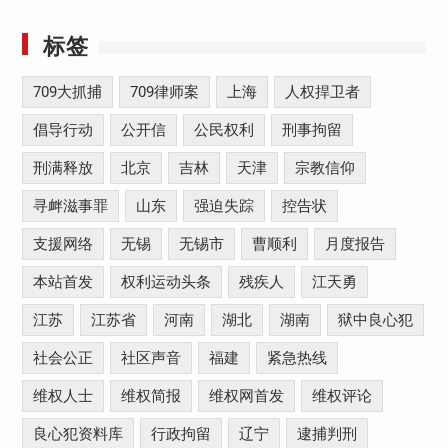
标签
709大抓捕
709律师案
上海
人权捍卫者
倡导行动
公开信
公民权利
刑事拘留
刑满释放
北京
吉林
天津
宗教信仰
寻衅滋事罪
山东
强迫失踪
控告状
支援网络
无锡
无锡市
曹顺利
月度报告
本站首发
权利运动头条
残疾人
江天勇
江苏
江苏省
河南
湖北
湖南
狱中良心犯
社会公正
社区声音
福建
紧急热线
维权人士
维权简报
维权网首发
维权评论
良心犯资料库
行政拘留
辽宁
逮捕判刑