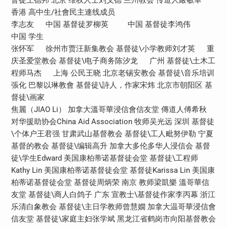
香港 高中生/社會民主連线成员
李志友 中国 基督徒罗柳英 中国 基督徒李鸿伟
中国 学生
张怀军 徐州市贾汪新集教会 基督徒\小学教师刘才英 重
庆圣爱堂教会 基督徒\电子商务陈汐龙 广州 基督徒\土木工
程师马杰 上海 公民王晓 北京老锡安教会 基督徒\音乐培训
張化 巴黎以琳教會 基督徒\詩人，作家宋炜 北京市朝阳区 基
督徒\画家
焦麗（JIAO Li） 加拿大溫哥華浸信會信友堂 傳道人傅希秋
对华援助协会China Aid Association 牧师吴光远 深圳 基督徒
\个体户王君强 甘肃武山基督教会 基督徒\工人毗努伊勒 宁夏
基督的教会 基督徒\编辑高升 加拿大多伦多华人浸信会 基督
徒\学生Edward 美国康柏蒂诺基督徒会堂 基督徒\工程师
Kathy Lin 美国康柏蒂诺基督徒会堂 基督徒Karissa Lin 美国康
柏蒂诺基督徒会堂 基督徒周炳荣 南京 教师梁凱樂 溫哥華信
友堂 基督徒\商人白鸽子 广东 宣教士\基督徒作家李丙幕 浙江
乐清白象教会 基督徒\主日学教师曾慧嫺 加拿大温哥華浸信會
信友堂 基督徒\家庭主妇张学斌 黑龙江省鹤岗市向阳基督教会