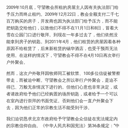
2009年10月底，守望教会所租的房屋主人因有关执法部门给
予压力而终止租约。2009年12月22日，教会全额支付二千七
百万购买的房子，开发商也因为执法部门给予压力，而不能
把钥匙交给他们，以致他们不得不在11月1日和8日，冒着大
雪在公园门口进行敬拜。到现在一年多过去了，他们依然没
能拿到房子的钥匙。到2011年4月，他们租赁的房屋因着各种
原因不给租赁了，后来新租赁的锡华酒店，也受干预而无法
使用。在这样的情况下，守望教会不得不在4月10日再次举行
户外聚会。
然而，这次户外敬拜因牧师同工被软禁、100多位信徒被警察
带走，而被迫中断。守望教会之所以举行户外聚会，是迫不
得已、万般无奈情况下进行的。但他们心意也非常决定，或
者请政府给予他们已经购置的场所钥匙，或者给予一个可以
在室内进行崇拜的书面凭证。否则他们会一直户外聚会下
去，因为他们正常的宗教生活不能受到干涉。
我们迫切恳求北京市政府给予守望教会众信徒在宪法规定内
的宗教信仰自由。《中华人民共和国宪法》第36条规定：“中