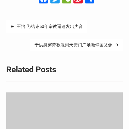
Weibo
享
文
王怡:为结束60年宗教逼迫发出声音
章
导
于洪身穿劳教服到天安门广场瞻仰国父像
航
Related Posts