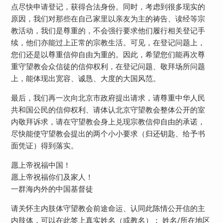
点尽快申请登记，获得合法身份。同时，考虑到很多现实的
原因，我们对那些在自己家里以亲友为主的祷告、读经等宗
教活动，我们是尊重的，不会强行要求他们履行相关登记手
续，他们亦能过上正常的宗教生活。可见，在登记问题上，
您们还是以尊重信仰自由为重的。因此，希望您们能再次尊
重守望教会众信徒的信仰权利，在登记问题、敬拜场所问题
上，能体现出宽容、诚恳、大度的大国风范。
最后，我们再一次向北京市政府提出请求，请尊重中华人民
共和国公民的信仰权利、请体认北京守望教会整体公开的室
内敬拜诉求，请在守望教会身上兑现宗教信仰自由的承诺，
尽快能使守望教会提出的两个小小要求（归还钥匙、给予书
面凭证）得到落实。
愿上帝祝福中国！
愿上帝祝福你们及家人！
一群海内外的中国基督徒
请关怀主内肢体守望教会前途命运、认同此陈情公开信的主
内肢体，可以在此签上真实姓名（或教名）： 姓名/所在地区