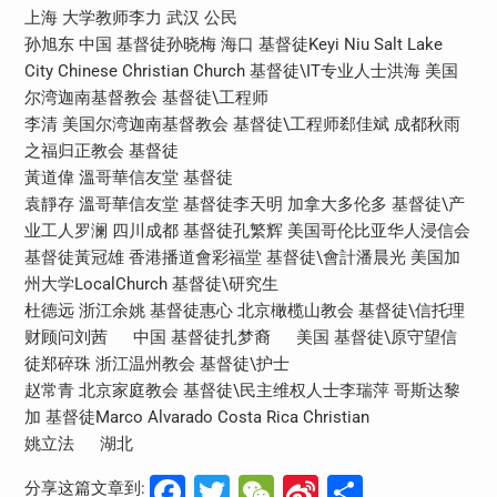
上海 大学教师李力 武汉 公民
孙旭东 中国 基督徒孙晓梅 海口 基督徒Keyi Niu Salt Lake
City Chinese Christian Church 基督徒\IT专业人士洪海 美国
尔湾迦南基督教会 基督徒\工程师
李清 美国尔湾迦南基督教会 基督徒\工程师郄佳斌 成都秋雨
之福归正教会 基督徒
黃道偉 溫哥華信友堂 基督徒
袁靜存 溫哥華信友堂 基督徒李天明 加拿大多伦多 基督徒\产
业工人罗澜 四川成都 基督徒孔繁辉 美国哥伦比亚华人浸信会
基督徒黃冠雄 香港播道會彩福堂 基督徒\會計潘晨光 美国加
州大学LocalChurch 基督徒\研究生
杜德远 浙江余姚 基督徒惠心 北京橄榄山教会 基督徒\信托理
财顾问刘茜 中国 基督徒扎梦裔 美国 基督徒\原守望信
徒郑碎珠 浙江温州教会 基督徒\护士
赵常青 北京家庭教会 基督徒\民主维权人士李瑞萍 哥斯达黎
加 基督徒Marco Alvarado Costa Rica Christian
姚立法 湖北
Facebook
Twitter
WeChat
Sina
分
分享这篇文章到: