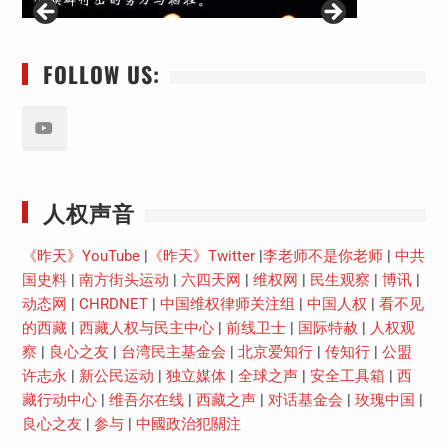
FOLLOW US:
Youtube
人权声音
《昨天》YouTube
|
《昨天》Twitter
|
李老师不是你老师
|
中共
国史料
|
南方街头运动
|
六四天网
|
维权网
|
民生观察
|
博讯
|
动态网
|
CHRDNET
|
中国维权律师关注组
|
中国人权
|
看不见
的西藏
|
西藏人权与民主中心
|
前线卫士
|
国际特赦
|
人权观
察
|
良心之友
|
台湾民主基金会
|
北京爱知行
|
传知行
|
公盟
许志永
|
新公民运动
|
独立媒体
|
全球之声
|
安全工具箱
|
西
藏行动中心
|
维吾尔在线
|
西藏之声
|
对话基金会
|
玫瑰中国
|
良心之友
|
参与
|
中國政治犯關注