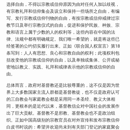
选择自由，不得以宗教或信仰原因为由对任何人加以歧视，
有宗教礼拜和信仰集会及设立和保持一些场所之自由，有编
写、发行宗教或信仰刊物的自由，有按宗教或信仰戒律过宗
教节日及举行宗教仪式的自由，促进和保护民族、种族、宗
教和语言上属于少数的人的权利等，这些内容在中国的法
律、法规中都有明确规定。我们唯一希望的，就是将这些已
经签署的公约切实履行出来。正如《联合国人权宣言》第18
条写到：人人有思想、良心和宗教自由的权利；此项权利包
括改变他的宗教或信仰的自由，以及单独或集体、公开或秘
密地以教义、实践、礼拜和戒律表示他的宗教或信仰的自
由。
总体而言，政府对基督教还是比较尊重的，这不仅是因为世
界上大多数国家主流人群都是基督教徒，也不仅是政府认可
的三自教会与家庭教会都是采用同一本圣经、教义大体相
同，更根本的是近代以来，基督教信众对中国社会的发展作
出了巨大贡献。基督教不是邪教、基督教会也不是政治组
织。正如中国高级别的宗教官员在对外宣传和发布宗教信仰
白皮书时说的：希望并欢迎尚未到有关部门登记的家庭聚会