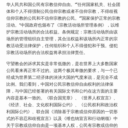
华人民共和国公民有宗教信仰自由。”“任何国家机关、社会团
体和个人不得强制公民信仰宗教或者不信仰宗教，不得歧视
信仰宗教的公民和不信仰宗教的公民。”“国家保护正常的宗教
活动。”中国政府也颁布了《宗教活动场所管理条例》，以维
护宗教活动场所的合法权益。条例规定：宗教活动场所由该
场所的管理组织自主管理，其合法权益和该场所内正常的宗
教活动受法律保护，任何组织和个人不得侵犯和干预。侵犯
宗教活动场所的合法权益将承担法律责任。
守望教会的诉求其实是非常低微的，是在世界上大多数国家
公民看来再正常不过的。这两个极其卑微的要求，与一个已
经成为世界第二经济体的泱泱大国的气度来说，是完全不成
比例。我们看到，中国对公民宗教信仰自由权利的法律保
障，与中国已经签署的有关国际文书和公约在这方面的主要
内容是基本一致的。《联合国宪章》、《世界人权宣言》、
《经济、社会、文化权利国际公约》、《公民权利和政治权
利国际公约》、联合国《消除基于宗教或信仰原因的一切形
式的不容忍和歧视宣言》以及《维也纳宣言和行动纲领》中
关于宗教或信仰自由是一项基本人权，公民有宗教或信仰的