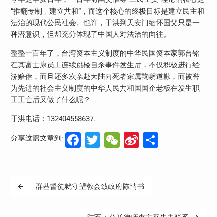
“推翻专制，建立共和”，而这个核心的终极目标是建立民主和
法治的现代公民社会。也许，于洪到天安门缅怀国父只是一
种潜意识，但却充分体现了中国人对法治的向往。
整整一百年了，台湾资本主义制度的中华民国资本家郭台铭
在其富士康员工连续跳楼自杀事件发生后，不仅积极进行经
济赔偿，而且还多次亲赴大陆向死者家属鞠躬道歉，而被誉
为先进的社会主义制度的中华人民共和国国企老板在发生职
工工亡后又做了什么呢？
于洪电话：132404558637.
Facebook
Twitter
WeChat
Sina
分
分享这篇文章到:
Weibo
享
文
一群基督徒就守望教会致政府陈情书
章
导