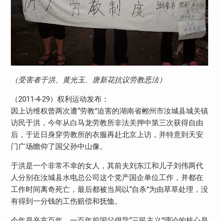
（受害者于洪、黄光玉、唐新花抗议劳教恶法）
（2011-4-29）权利运动发布：
因上访维权曾两次遭“劳教”迫害的湖南省郴州市汝城县城关镇
访民于洪，今年从白马龙劳教所非法关押中第三次获得自由
后，于近日身穿劳教所的衣服再赴北京上访，并特意到天安
门广场瞻仰了国父孙中山像。
于洪是一个非常不幸的女人，其前夫刘东江和儿子刘伟两代
人分别在汝城县水电总公司这个党产国企单位工作，并都在
工作时间离奇死亡，最后都被当局以“自杀”为由草草处理，没
有得到一分钱的工伤赔偿和抚恤。
今年是辛亥百年，一百年前国父倡导“三民主义”理论的核心是