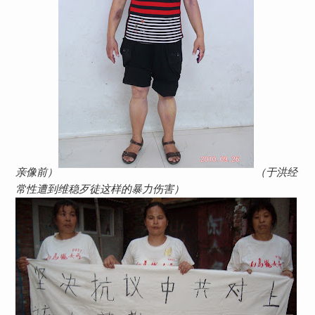
亲像前）
（于洪经
常性遭到维稳歹徒这样的暴力伤害）