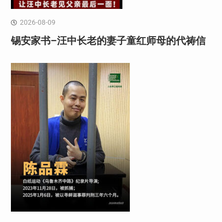
2026-08-09
锡安家书–汪中长老的妻子童红⁩师母的代祷信