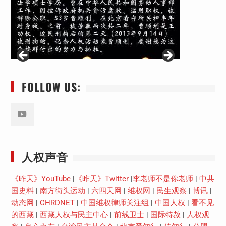
FOLLOW US:
Youtube
人权声音
《昨天》YouTube
|
《昨天》Twitter
|
李老师不是你老师
|
中共
国史料
|
南方街头运动
|
六四天网
|
维权网
|
民生观察
|
博讯
|
动态网
|
CHRDNET
|
中国维权律师关注组
|
中国人权
|
看不见
的西藏
|
西藏人权与民主中心
|
前线卫士
|
国际特赦
|
人权观