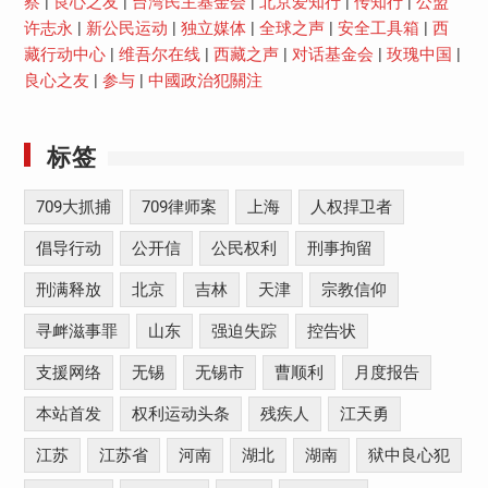
察
|
良心之友
|
台湾民主基金会
|
北京爱知行
|
传知行
|
公盟
许志永
|
新公民运动
|
独立媒体
|
全球之声
|
安全工具箱
|
西
藏行动中心
|
维吾尔在线
|
西藏之声
|
对话基金会
|
玫瑰中国
|
良心之友
|
参与
|
中國政治犯關注
标签
709大抓捕
709律师案
上海
人权捍卫者
倡导行动
公开信
公民权利
刑事拘留
刑满释放
北京
吉林
天津
宗教信仰
寻衅滋事罪
山东
强迫失踪
控告状
支援网络
无锡
无锡市
曹顺利
月度报告
本站首发
权利运动头条
残疾人
江天勇
江苏
江苏省
河南
湖北
湖南
狱中良心犯