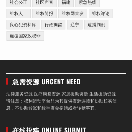
社会公正
社区声音
福建
紧急热线
维权人士
维权简报
维权网首发
维权评论
良心犯资料库
行政拘留
辽宁
逮捕判刑
颠覆国家政权罪
急需资源 URGENT NEED
法律服务资源 医疗康复资源 家属援助资源 生活援助资源
请注意：权利运动平台只为其提供资源连接和协助核实信
息，不协助转账和经手资金捐赠或者转赠事宜。
在线投稿 ONLINE SUBMIT