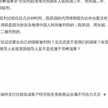
寻衅滋事罪”分别判处珠海市伤残军人陈风强三年、周光福二年、
期徒刑。
个宣判过程仅仅几分钟时间，陈风强的代理律师因为出外办案没有
。周莉是因为孙东东侮辱中国人时间被判刑的；陈风强、周光福
里二被判刑的。
行抗议还要在自己的国家被判刑？北京还是不是我们的国家？欢
共领导人欢迎美国领导人是不是也属于寻衅滋事？
银福州支行过错造成客户经济损失竟称奥运会属不可抗力天灾