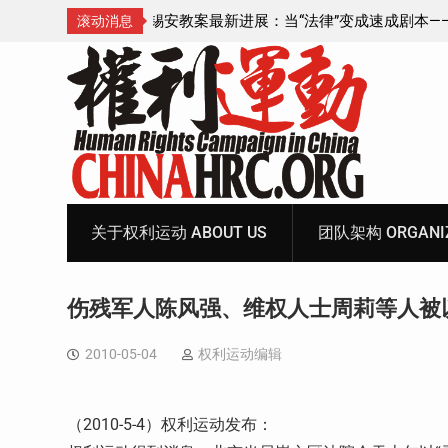
成速成剧本——在公检
锡安教案王聪女士被抓更多细节曝光 之一
滚动消息
Skip
to
content
关于权利运动 ABOUT US
团队架构 ORGANIZ
伤残军人陈风强、维权人士周莉等人被
2010-05-04
权利运动编辑
（2010-5-4）权利运动发布：