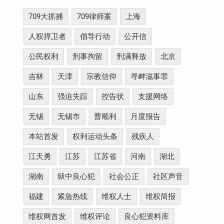
709大抓捕
709律师案
上海
人权捍卫者
倡导行动
公开信
公民权利
刑事拘留
刑满释放
北京
吉林
天津
宗教信仰
寻衅滋事罪
山东
强迫失踪
控告状
支援网络
无锡
无锡市
曹顺利
月度报告
本站首发
权利运动头条
残疾人
江天勇
江苏
江苏省
河南
湖北
湖南
狱中良心犯
社会公正
社区声音
福建
紧急热线
维权人士
维权简报
维权网首发
维权评论
良心犯资料库