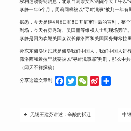
权利运动得到消息，北京当局崇文区法院今天上午以“
李静一年6个月，周莉同样被以“寻衅滋事”被判一年有
据悉，今天是继4月6日和8日开庭审理后的宣判，整
到场，今天有毋秀玲、吴田丽等维权人士到现场旁听
李静是因为欢迎美国众议长佩洛西和美国国务卿希拉
孙东东侮辱访民就是侮辱我们中国人，我们中国人进
佩洛西和希拉里就要被以“寻衅滋事罪”判刑，那么中
（闻天不祥撰稿）
Facebook
Twitter
WeChat
Sina
分
分享这篇文章到:
Weibo
享
文
无锡王建芬讲述：辛酸的拆迁
中
章