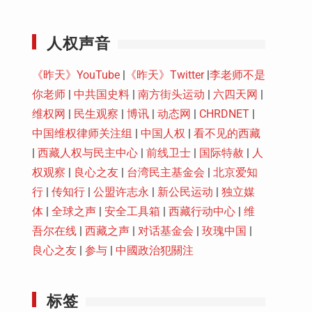
Youtube
人权声音
《昨天》YouTube
|
《昨天》Twitter
|
李老师不是
你老师
|
中共国史料
|
南方街头运动
|
六四天网
|
维权网
|
民生观察
|
博讯
|
动态网
|
CHRDNET
|
中国维权律师关注组
|
中国人权
|
看不见的西藏
|
西藏人权与民主中心
|
前线卫士
|
国际特赦
|
人
权观察
|
良心之友
|
台湾民主基金会
|
北京爱知
行
|
传知行
|
公盟许志永
|
新公民运动
|
独立媒
体
|
全球之声
|
安全工具箱
|
西藏行动中心
|
维
吾尔在线
|
西藏之声
|
对话基金会
|
玫瑰中国
|
良心之友
|
参与
|
中國政治犯關注
标签