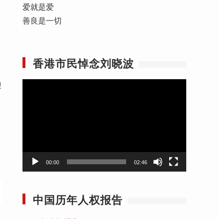
爱就是爱
善良是一切
、
香港市民悼念刘晓波
迎
视
频
播
放
器
00:00
02:46
中国历年人权报告