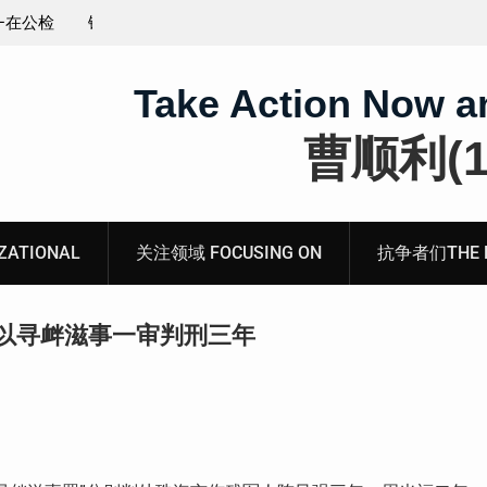
王藏：颠倒黑白，推卸责任，继续为村支书恶行当保
伞 ——追究「王浩溺死事件」【进展之六】
Take Action Now a
曹顺利(19
ATIONAL
关注领域 FOCUSING ON
抗争者们THE RE
以寻衅滋事一审判刑三年