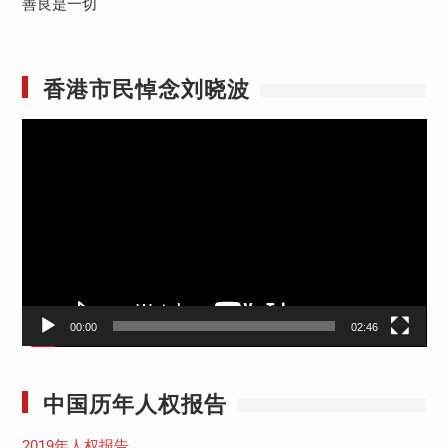
善良是一切
香港市民悼念刘晓波
视
频
播
放
器
00:00
02:46
中国历年人权报告
2019年人权报告