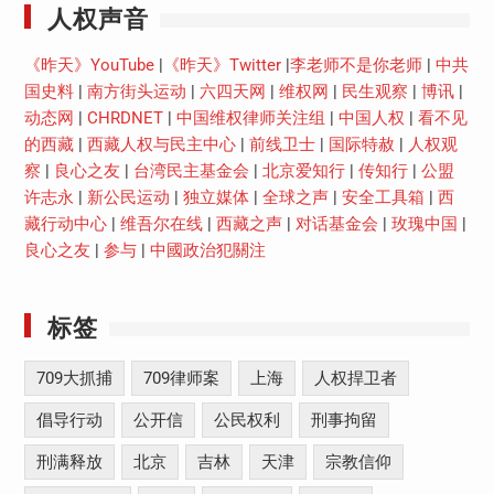
人权声音
《昨天》YouTube
|
《昨天》Twitter
|
李老师不是你老师
|
中共
国史料
|
南方街头运动
|
六四天网
|
维权网
|
民生观察
|
博讯
|
动态网
|
CHRDNET
|
中国维权律师关注组
|
中国人权
|
看不见
的西藏
|
西藏人权与民主中心
|
前线卫士
|
国际特赦
|
人权观
察
|
良心之友
|
台湾民主基金会
|
北京爱知行
|
传知行
|
公盟
许志永
|
新公民运动
|
独立媒体
|
全球之声
|
安全工具箱
|
西
藏行动中心
|
维吾尔在线
|
西藏之声
|
对话基金会
|
玫瑰中国
|
良心之友
|
参与
|
中國政治犯關注
标签
709大抓捕
709律师案
上海
人权捍卫者
倡导行动
公开信
公民权利
刑事拘留
刑满释放
北京
吉林
天津
宗教信仰