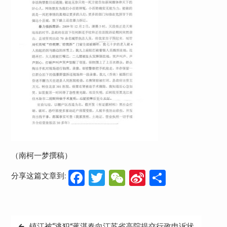
（南柯一梦撰稿）
Facebook
Twitter
WeChat
Sina
分
分享这篇文章到:
Weibo
享
文
镇江被“逃犯”蒋湛春向江苏省高院提交行政申诉状