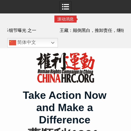
滚动消息
王藏：颠倒黑白，推卸责任，继续为村支书恶行当保护伞
——追究「王浩溺死事件」【进展之六】
简体中文
Skip
to
content
Take Action Now
and Make a
Difference