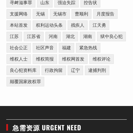
寻衅滋事罪
山东
强迫失踪
控告状
支援网络
无锡
无锡市
曹顺利
月度报告
本站首发
权利运动头条
残疾人
江天勇
江苏
江苏省
河南
湖北
湖南
狱中良心犯
社会公正
社区声音
福建
紧急热线
维权人士
维权简报
维权网首发
维权评论
良心犯资料库
行政拘留
辽宁
逮捕判刑
颠覆国家政权罪
急需资源 URGENT NEED