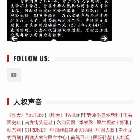
FOLLOW US:
Youtube
人权声音
《昨天》YouTube
|
《昨天》Twitter
|
李老师不是你老师
|
中共
国史料
|
南方街头运动
|
六四天网
|
维权网
|
民生观察
|
博讯
|
动态网
|
CHRDNET
|
中国维权律师关注组
|
中国人权
|
看不见
的西藏
|
西藏人权与民主中心
|
前线卫士
|
国际特赦
|
人权观