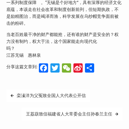
一系列制度保障 。“无锡是个好地方”，具有深厚的经济文化
底蕴，本该走在社会改革和制度创新前列，但短期执政，不
是励精图治，而是竭泽而渔，科学发展在乌纱帽竞争面前被
击的粉碎。
当老百姓最干净的财产都能抢，还有谁的财产是安全的？权
力没有制约，权大于法，这个国家能走向现代化
吗？
江苏无锡 惠林泉
Facebook
Twitter
WeChat
Sina
分
分享这篇文章到:
Weibo
享
文
栾溱洋为父冤致全国人大代表公开信
章
导
王荔蕻致信福建省人大常委会主任孙春兰主任
航