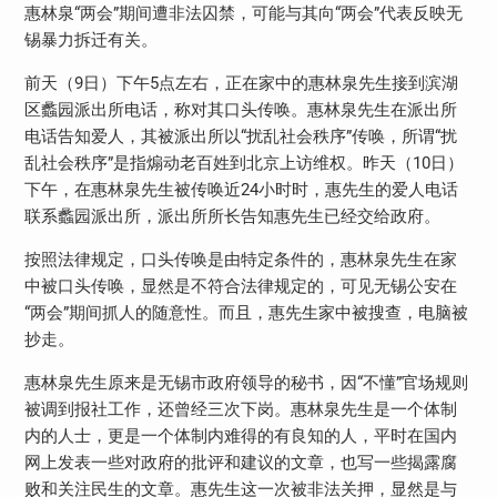
惠林泉“两会”期间遭非法囚禁，可能与其向“两会”代表反映无
锡暴力拆迁有关。
前天（9日）下午5点左右，正在家中的惠林泉先生接到滨湖
区蠡园派出所电话，称对其口头传唤。惠林泉先生在派出所
电话告知爱人，其被派出所以“扰乱社会秩序”传唤，所谓“扰
乱社会秩序”是指煽动老百姓到北京上访维权。昨天（10日）
下午，在惠林泉先生被传唤近24小时时，惠先生的爱人电话
联系蠡园派出所，派出所所长告知惠先生已经交给政府。
按照法律规定，口头传唤是由特定条件的，惠林泉先生在家
中被口头传唤，显然是不符合法律规定的，可见无锡公安在
“两会”期间抓人的随意性。而且，惠先生家中被搜查，电脑被
抄走。
惠林泉先生原来是无锡市政府领导的秘书，因“不懂”官场规则
被调到报社工作，还曾经三次下岗。惠林泉先生是一个体制
内的人士，更是一个体制内难得的有良知的人，平时在国内
网上发表一些对政府的批评和建议的文章，也写一些揭露腐
败和关注民生的文章。惠先生这一次被非法关押，显然是与