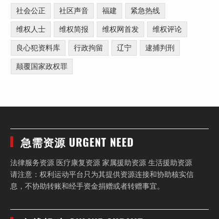
社会公正
社区声音
福建
紧急热线
维权人士
维权简报
维权网首发
维权评论
良心犯资料库
行政拘留
辽宁
逮捕判刑
颠覆国家政权罪
急需资源 URGENT NEED
法律服务资源 医疗康复资源 家属援助资源 生活援助资源
请注意：权利运动平台只为其提供资源连接和协助核实信
息，不协助转账和经手资金捐赠或者转赠事宜。