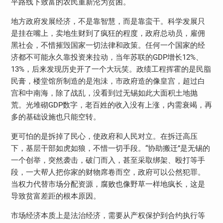
平路线下致富的农民重新沦为贫困。
地方政府发展经济，不是靠智慧，而是靠蛮干。科学发展只
是挂在嘴上，卖地生财到了疯狂的程度，政府总动员，雇佣
黑社会，不惜摧毁国家一切法律和政策。任何一个国家的经
济都不可能永久靠投资来拉动，当年苏联的GDP增长12%、
13%，后来发现历史开了一个大玩笑。政绩工程挥霍的是民脂
民膏，楼堂馆所制造的是泡沬，市政府造的像皇宫，超过白
宫和中南海，除了战乱，没看到过无锡如此大面积土地抛
荒。光堆砌GDP数字，老百姓的收入没有上涨，内需衰竭，再
多的基础设施也只能空转。
更可怕的是拆掉了民心，使政府和人民对立。在拆迁高压
下，基层干部如虎如狼，不惜一切手段。“协助搬迁”是无锡的
一个创举，突然袭击，破门而入，甚至采取绑架、殴打等手
段，一大帮人把你家的财物席卷而空，政府可以公然犯罪。
当权力代替市场分配资源，腐败也像野草一样地疯长，这是
导致贫富差距的根本原因。
市场经济本质上是法治经济，需要从产权保护到合约执行等