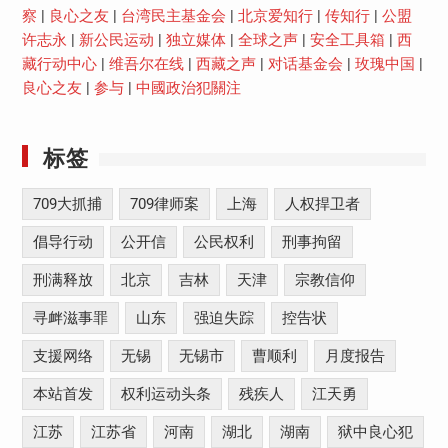
察
|
良心之友
|
台湾民主基金会
|
北京爱知行
|
传知行
|
公盟
许志永
|
新公民运动
|
独立媒体
|
全球之声
|
安全工具箱
|
西
藏行动中心
|
维吾尔在线
|
西藏之声
|
对话基金会
|
玫瑰中国
|
良心之友
|
参与
|
中國政治犯關注
标签
709大抓捕
709律师案
上海
人权捍卫者
倡导行动
公开信
公民权利
刑事拘留
刑满释放
北京
吉林
天津
宗教信仰
寻衅滋事罪
山东
强迫失踪
控告状
支援网络
无锡
无锡市
曹顺利
月度报告
本站首发
权利运动头条
残疾人
江天勇
江苏
江苏省
河南
湖北
湖南
狱中良心犯