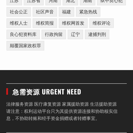
江苏
江苏省
河南
湖北
湖南
狱中良心犯
社会公正
社区声音
福建
紧急热线
维权人士
维权简报
维权网首发
维权评论
良心犯资料库
行政拘留
辽宁
逮捕判刑
颠覆国家政权罪
急需资源 URGENT NEED
法律服务资源 医疗康复资源 家属援助资源 生活援助资源
请注意：权利运动平台只为其提供资源连接和协助核实信
息，不协助转账和经手资金捐赠或者转赠事宜。