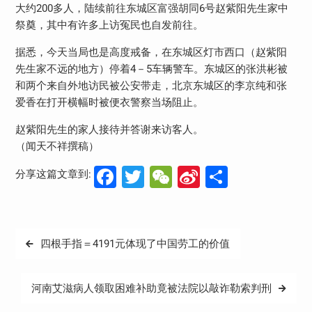
大约200多人，陆续前往东城区富强胡同6号赵紫阳先生家中
祭奠，其中有许多上访冤民也自发前往。
据悉，今天当局也是高度戒备，在东城区灯市西口（赵紫阳
先生家不远的地方）停着4－5车辆警车。东城区的张洪彬被
和两个来自外地访民被公安带走，北京东城区的李京纯和张
爱香在打开横幅时被便衣警察当场阻止。
赵紫阳先生的家人接待并答谢来访客人。
（闻天不祥撰稿）
Facebook
Twitter
WeChat
Sina
分
分享这篇文章到:
Weibo
享
文
四根手指＝4191元体现了中国劳工的价值
章
导
河南艾滋病人领取困难补助竟被法院以敲诈勒索判刑
航