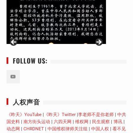
FOLLOW US:
Youtube
人权声音
《昨天》YouTube
|
《昨天》Twitter
|
李老师不是你老师
|
中共
国史料
|
南方街头运动
|
六四天网
|
维权网
|
民生观察
|
博讯
|
动态网
|
CHRDNET
|
中国维权律师关注组
|
中国人权
|
看不见