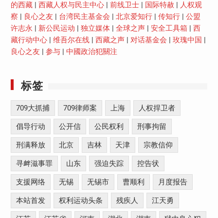
的西藏
|
西藏人权与民主中心
|
前线卫士
|
国际特赦
|
人权观
察
|
良心之友
|
台湾民主基金会
|
北京爱知行
|
传知行
|
公盟
许志永
|
新公民运动
|
独立媒体
|
全球之声
|
安全工具箱
|
西
藏行动中心
|
维吾尔在线
|
西藏之声
|
对话基金会
|
玫瑰中国
|
良心之友
|
参与
|
中國政治犯關注
标签
709大抓捕
709律师案
上海
人权捍卫者
倡导行动
公开信
公民权利
刑事拘留
刑满释放
北京
吉林
天津
宗教信仰
寻衅滋事罪
山东
强迫失踪
控告状
支援网络
无锡
无锡市
曹顺利
月度报告
本站首发
权利运动头条
残疾人
江天勇