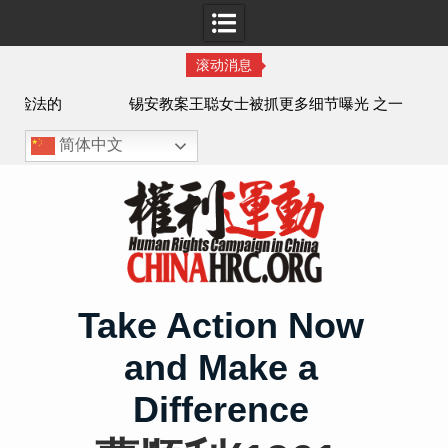
滚动消息
法的
锡安教案王聪女士被抓更多细节曝光 之一
简体中文
Skip
to
content
Take Action Now
and Make a
Difference