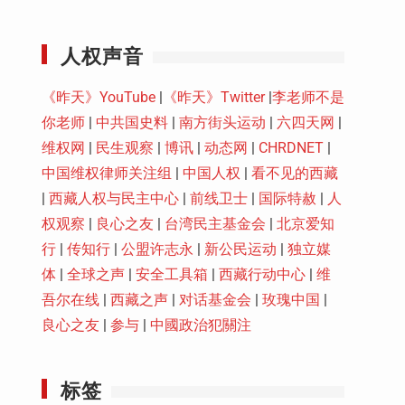
Youtube
人权声音
《昨天》YouTube
|
《昨天》Twitter
|
李老师不是
你老师
|
中共国史料
|
南方街头运动
|
六四天网
|
维权网
|
民生观察
|
博讯
|
动态网
|
CHRDNET
|
中国维权律师关注组
|
中国人权
|
看不见的西藏
|
西藏人权与民主中心
|
前线卫士
|
国际特赦
|
人
权观察
|
良心之友
|
台湾民主基金会
|
北京爱知
行
|
传知行
|
公盟许志永
|
新公民运动
|
独立媒
体
|
全球之声
|
安全工具箱
|
西藏行动中心
|
维
吾尔在线
|
西藏之声
|
对话基金会
|
玫瑰中国
|
良心之友
|
参与
|
中國政治犯關注
标签