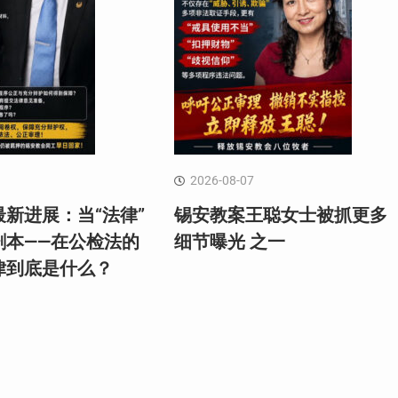
2026-08-07
新进展：当“法律”
锡安教案王聪女士被抓更多
剧本——在公检法的
细节曝光 之一
律到底是什么？