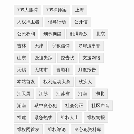
709大抓捕
709律师案
上海
人权捍卫者
倡导行动
公开信
公民权利
刑事拘留
刑满释放
北京
吉林
天津
宗教信仰
寻衅滋事罪
山东
强迫失踪
控告状
支援网络
无锡
无锡市
曹顺利
月度报告
本站首发
权利运动头条
残疾人
江天勇
江苏
江苏省
河南
湖北
湖南
狱中良心犯
社会公正
社区声音
福建
紧急热线
维权人士
维权简报
维权网首发
维权评论
良心犯资料库