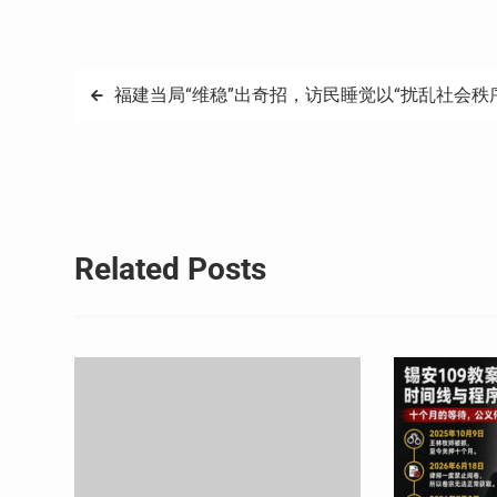
Weibo
享
文
福建当局“维稳”出奇招，访民睡觉以“扰乱社会秩
章
导
航
Related Posts