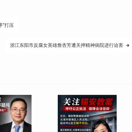
序”打压
浙江东阳市反腐女英雄詹杏芳遭关押精神病院进行迫害