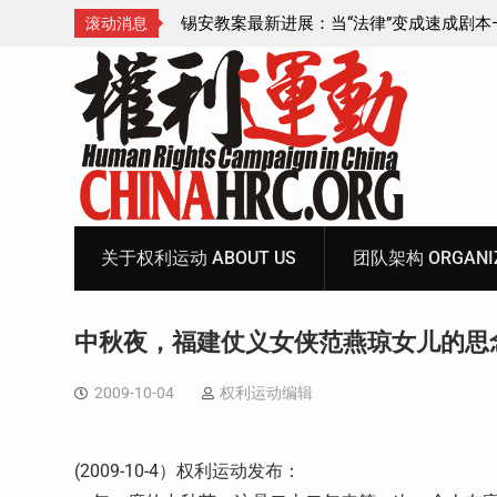
成速成剧本——在公检
锡安教案王聪女士被抓更多细节曝光 之一
滚动消息
Skip
to
content
关于权利运动 ABOUT US
团队架构 ORGANIZ
中秋夜，福建仗义女侠范燕琼女儿的思
2009-10-04
权利运动编辑
(2009-10-4）权利运动发布：