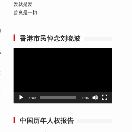
爱就是爱
善良是一切
。
的
香港市民悼念刘晓波
或
视
频
播
让
放
器
倍
00:00
02:46
中国历年人权报告