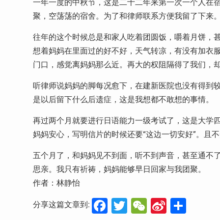
一年一度的中秋节，这是二十二年来第一次一个人在
聚，空荡荡的宿舍。为了和律师联系方便我留了下来
往年的这个时候总是和家人吃着团圆饭，嚼着月饼，
想着妈妈在里面过的好不好，天气转凉，有没有加衣
门口，感觉离妈妈那么近。再大的权阻隔得了我们，
听律师说妈妈的脚每况愈下，在建新医院也没有得到
是以后留下什么后遗症，这是我想都不敢想的事情。
再过两个月就要进行日语能力一级考试了，这是大学
妈妈安心，写明信片的时候还要“这边一切安好”。且
五个月了，和妈妈见不到面，听不到声音，甚至通不
思亲。我只有祈祷，妈妈能够早日回家与我团聚。
作者：林静怡
Facebook
Twitter
WeChat
Sina
分
分享这篇文章到: