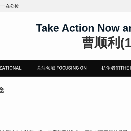
王藏：颠倒黑白，推卸责任，继续为村支书恶行当保
伞 ——追究「王浩溺死事件」【进展之六】
Take Action Now a
曹顺利(19
ATIONAL
关注领域 FOCUSING ON
抗争者们THE RE
念