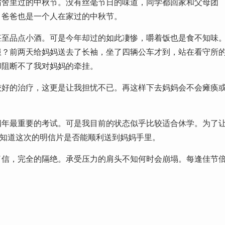
宿舍里过的中秋节。没有丝毫节日的味道，同学都回家和父母团
。爸爸也是一个人在家过的中秋节。
甚至品点小酒。可是今年却过的如此凄惨，嚼着饭也是食不知味
服？前两天给妈妈送去了长袖，坐了四辆公车才到，站在看守所
却阻断不了我对妈妈的牵挂。
较好的治疗，这更是让我担忧不已。再这样下去妈妈会不会瘫痪
四年最重要的考试。可是我目前的状态似乎比较适合休学。为了
不知道这次的明信片是否能顺利送到妈妈手里。
了信，完全的隔绝。承受压力的肩头不知何时会崩塌。每逢佳节