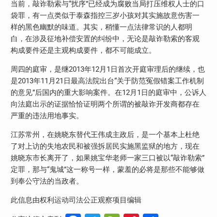
当前，敲诈勒索与“扰序”已经成为腐败当局打压维权人士的口
袋罪，有一点类似于泰森指控三岁小孩对其实施故意伤害一
样的黑色幽默的味道。其实，稍懂一点法律常识的人都明
白，在涉及征地补偿安置的纠纷中，无论是敲诈勒索的客观
构成要件还是主观构成要件，都不可能成立。
周四的庭审，是继
2013
年
12
月
1
日首次开庭审理后的继续，也
是
2013
年
11
月
21
日
最高法院出台“关于防范冤假错案工作机制
的意见”后国内的重大影响案件。在
12
月
1
日的庭审中，公诉人
向法庭出示的证据恰恰证明两个所谓的被敲诈开发商都存在
严重的违法用地事实。
江苏常州，在姚晓东替代王伟成主政后，是一个基本上杜绝
了对上访的失地农民和被强拆居民实施黑监狱的地方，现在
姚晓东市长离开了，如果姚宝华老师一家三口被以“敲诈勒索”
定罪，那与“鬼城”这一称号一样，蒙羞的必将是那些不能够做
到奉公守法的当政者。
此信息由权利运动司法公正观察项目编辑