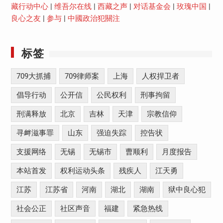
藏行动中心
|
维吾尔在线
|
西藏之声
|
对话基金会
|
玫瑰中国
|
良心之友
|
参与
|
中國政治犯關注
标签
709大抓捕
709律师案
上海
人权捍卫者
倡导行动
公开信
公民权利
刑事拘留
刑满释放
北京
吉林
天津
宗教信仰
寻衅滋事罪
山东
强迫失踪
控告状
支援网络
无锡
无锡市
曹顺利
月度报告
本站首发
权利运动头条
残疾人
江天勇
江苏
江苏省
河南
湖北
湖南
狱中良心犯
社会公正
社区声音
福建
紧急热线