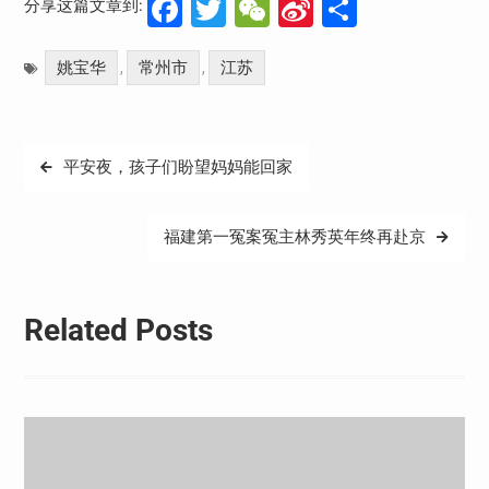
Facebook
Twitter
WeChat
Sina
分
分享这篇文章到:
Weibo
享
姚宝华
常州市
江苏
,
,
文
平安夜，孩子们盼望妈妈能回家
章
导
福建第一冤案冤主林秀英年终再赴京
航
Related Posts