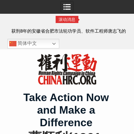
滚动消息
实名
获刑8年的安徽省合肥市法轮功学员、软件工程师唐志飞的
案情及简历
简体中文
Skip
to
content
Take Action Now
and Make a
Difference