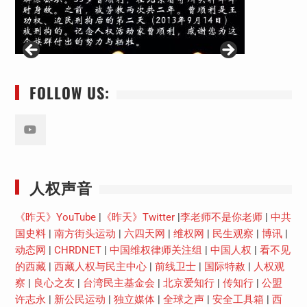
FOLLOW US:
Youtube
人权声音
《昨天》YouTube
|
《昨天》Twitter
|
李老师不是你老师
|
中共
国史料
|
南方街头运动
|
六四天网
|
维权网
|
民生观察
|
博讯
|
动态网
|
CHRDNET
|
中国维权律师关注组
|
中国人权
|
看不见
的西藏
|
西藏人权与民主中心
|
前线卫士
|
国际特赦
|
人权观
察
|
良心之友
|
台湾民主基金会
|
北京爱知行
|
传知行
|
公盟
许志永
|
新公民运动
|
独立媒体
|
全球之声
|
安全工具箱
|
西