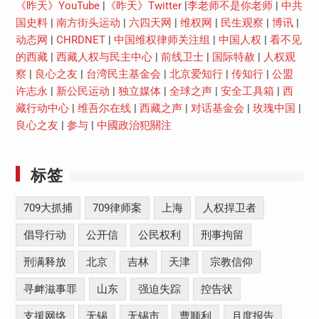
《昨天》YouTube
|
《昨天》Twitter
|
李老师不是你老师
|
中共
国史料
|
南方街头运动
|
六四天网
|
维权网
|
民生观察
|
博讯
|
动态网
|
CHRDNET
|
中国维权律师关注组
|
中国人权
|
看不见
的西藏
|
西藏人权与民主中心
|
前线卫士
|
国际特赦
|
人权观
察
|
良心之友
|
台湾民主基金会
|
北京爱知行
|
传知行
|
公盟
许志永
|
新公民运动
|
独立媒体
|
全球之声
|
安全工具箱
|
西
藏行动中心
|
维吾尔在线
|
西藏之声
|
对话基金会
|
玫瑰中国
|
良心之友
|
参与
|
中國政治犯關注
标签
709大抓捕
709律师案
上海
人权捍卫者
倡导行动
公开信
公民权利
刑事拘留
刑满释放
北京
吉林
天津
宗教信仰
寻衅滋事罪
山东
强迫失踪
控告状
支援网络
无锡
无锡市
曹顺利
月度报告