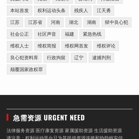
本站首发
权利运动头条
残疾人
江天勇
江苏
江苏省
河南
湖北
湖南
狱中良心犯
社会公正
社区声音
福建
紧急热线
维权人士
维权简报
维权网首发
维权评论
良心犯资料库
行政拘留
辽宁
逮捕判刑
颠覆国家政权罪
急需资源 URGENT NEED
法律服务资源 医疗康复资源 家属援助资源 生活援助资源
请注意：权利运动平台只为其提供资源连接和协助核实信