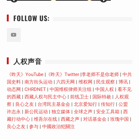
FOLLOW US:
Youtube
人权声音
《昨天》YouTube
|
《昨天》Twitter
|
李老师不是你老师
|
中共
国史料
|
南方街头运动
|
六四天网
|
维权网
|
民生观察
|
博讯
|
动态网
|
CHRDNET
|
中国维权律师关注组
|
中国人权
|
看不见
的西藏
|
西藏人权与民主中心
|
前线卫士
|
国际特赦
|
人权观
察
|
良心之友
|
台湾民主基金会
|
北京爱知行
|
传知行
|
公盟
许志永
|
新公民运动
|
独立媒体
|
全球之声
|
安全工具箱
|
西
藏行动中心
|
维吾尔在线
|
西藏之声
|
对话基金会
|
玫瑰中国
|
良心之友
|
参与
|
中國政治犯關注