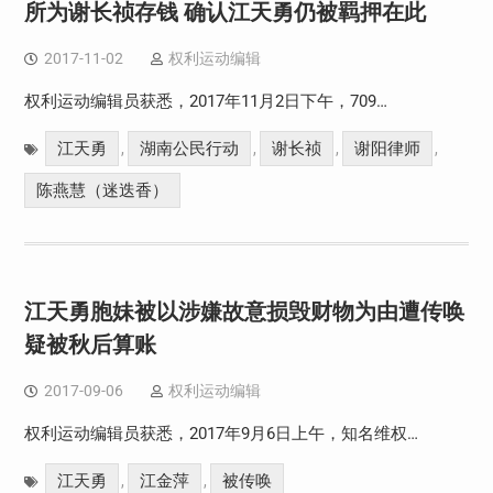
所为谢长祯存钱 确认江天勇仍被羁押在此
2017-11-02
权利运动编辑
权利运动编辑员获悉，2017年11月2日下午，709…
江天勇
湖南公民行动
谢长祯
谢阳律师
,
,
,
,
陈燕慧（迷迭香）
江天勇胞妹被以涉嫌故意损毁财物为由遭传唤
疑被秋后算账
2017-09-06
权利运动编辑
权利运动编辑员获悉，2017年9月6日上午，知名维权…
江天勇
江金萍
被传唤
,
,