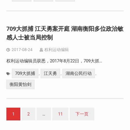
709大抓捕 江天勇案开庭 湖南衡阳多位政治敏
感人士被当局控制
2017-08-24
权利运动编辑
权利运动编辑员获悉，2017年8月22日，709大抓…
709大抓捕
江天勇
湖南公民行动
,
,
,
衡阳黄怡剑
文
1
2
…
11
下一页
章
分