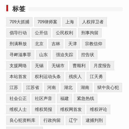
标签
709大抓捕
709律师案
上海
人权捍卫者
倡导行动
公开信
公民权利
刑事拘留
刑满释放
北京
吉林
天津
宗教信仰
寻衅滋事罪
山东
强迫失踪
控告状
支援网络
无锡
无锡市
曹顺利
月度报告
本站首发
权利运动头条
残疾人
江天勇
江苏
江苏省
河南
湖北
湖南
狱中良心犯
社会公正
社区声音
福建
紧急热线
维权人士
维权简报
维权网首发
维权评论
良心犯资料库
行政拘留
辽宁
逮捕判刑