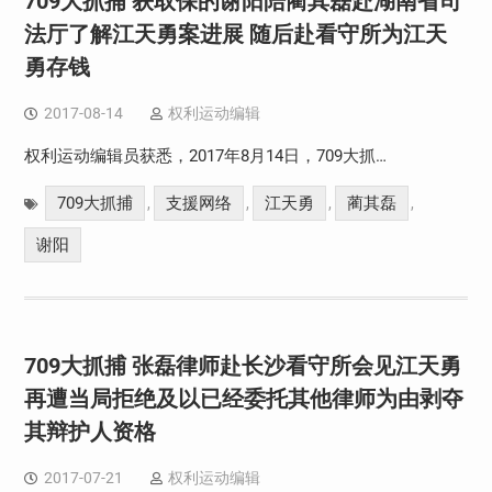
709大抓捕 获取保的谢阳陪蔺其磊赴湖南省司
法厅了解江天勇案进展 随后赴看守所为江天
勇存钱
2017-08-14
权利运动编辑
权利运动编辑员获悉，2017年8月14日，709大抓…
709大抓捕
支援网络
江天勇
蔺其磊
,
,
,
,
谢阳
709大抓捕 张磊律师赴长沙看守所会见江天勇
再遭当局拒绝及以已经委托其他律师为由剥夺
其辩护人资格
2017-07-21
权利运动编辑