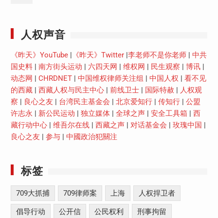
Youtube
人权声音
《昨天》YouTube
|
《昨天》Twitter
|
李老师不是你老师
|
中共
国史料
|
南方街头运动
|
六四天网
|
维权网
|
民生观察
|
博讯
|
动态网
|
CHRDNET
|
中国维权律师关注组
|
中国人权
|
看不见
的西藏
|
西藏人权与民主中心
|
前线卫士
|
国际特赦
|
人权观
察
|
良心之友
|
台湾民主基金会
|
北京爱知行
|
传知行
|
公盟
许志永
|
新公民运动
|
独立媒体
|
全球之声
|
安全工具箱
|
西
藏行动中心
|
维吾尔在线
|
西藏之声
|
对话基金会
|
玫瑰中国
|
良心之友
|
参与
|
中國政治犯關注
标签
709大抓捕
709律师案
上海
人权捍卫者
倡导行动
公开信
公民权利
刑事拘留