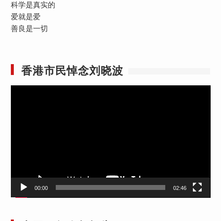
科学是真实的
爱就是爱
善良是一切
香港市民悼念刘晓波
视
频
播
放
器
00:00
02:46