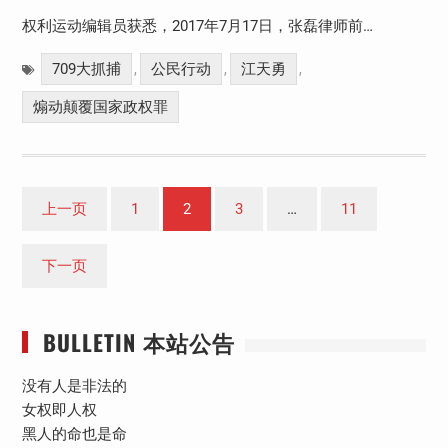
权利运动编辑员获悉，2017年7月17日，张磊律师前…
709大抓捕
公民行动
江天勇
,
,
,
煽动颠覆国家政权罪
文
上一页
1
2
3
…
11
章
分
下一页
页
BULLETIN 本站公告
没有人是非法的
女权即人权
黑人的命也是命