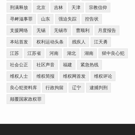
刑满释放
北京
吉林
天津
宗教信仰
寻衅滋事罪
山东
强迫失踪
控告状
支援网络
无锡
无锡市
曹顺利
月度报告
本站首发
权利运动头条
残疾人
江天勇
江苏
江苏省
河南
湖北
湖南
狱中良心犯
社会公正
社区声音
福建
紧急热线
维权人士
维权简报
维权网首发
维权评论
良心犯资料库
行政拘留
辽宁
逮捕判刑
颠覆国家政权罪