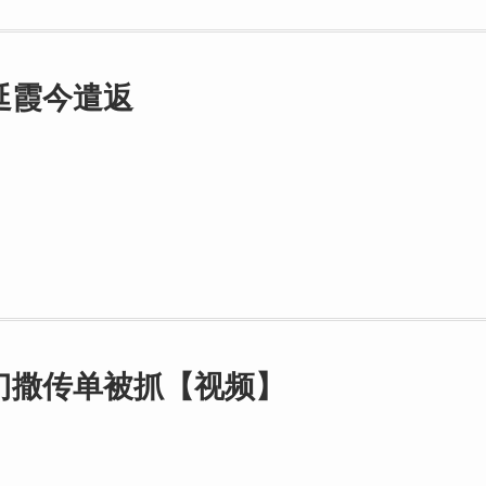
延霞今遣返
门撒传单被抓【视频】