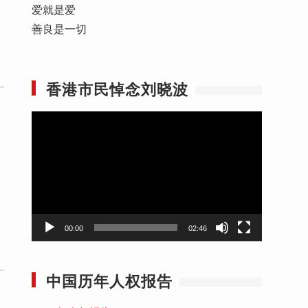
爱就是爱
善良是一切
香港市民悼念刘晓波
视
频
播
放
器
00:00
02:46
中国历年人权报告