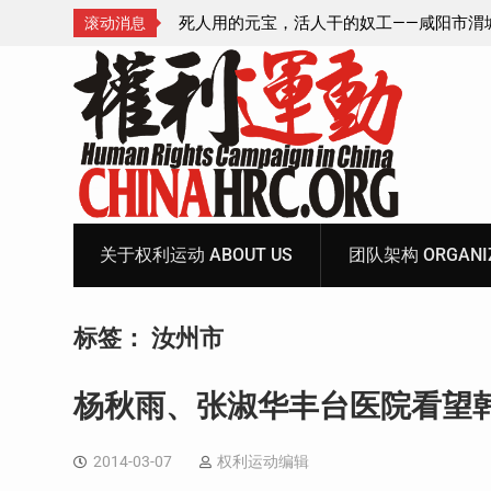
—咸阳市渭城区看守所
锡安教案王林牧师狱中信件：荒诞的人与公
滚动消息
元宝、铅中毒、任务制
Skip
to
content
关于权利运动 ABOUT US
团队架构 ORGANIZ
标签：
汝州市
杨秋雨、张淑华丰台医院看望
2014-03-07
权利运动编辑