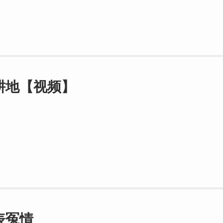
耕地【视频】
表冤情