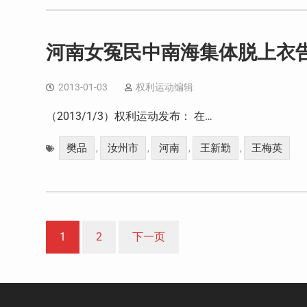
河南女冤民中南海集体脱上衣
2013-01-03
权利运动编辑
（2013/1/3）权利运动发布： 在…
樊品
汝州市
河南
王新勤
王梅英
,
,
,
,
文
1
2
下一页
章
分