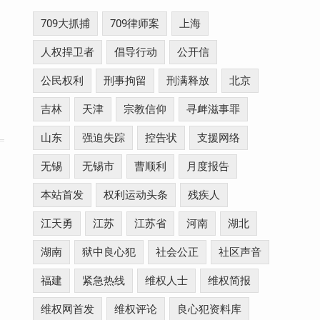
709大抓捕
709律师案
上海
人权捍卫者
倡导行动
公开信
公民权利
刑事拘留
刑满释放
北京
吉林
天津
宗教信仰
寻衅滋事罪
山东
强迫失踪
控告状
支援网络
无锡
无锡市
曹顺利
月度报告
本站首发
权利运动头条
残疾人
江天勇
江苏
江苏省
河南
湖北
湖南
狱中良心犯
社会公正
社区声音
福建
紧急热线
维权人士
维权简报
维权网首发
维权评论
良心犯资料库