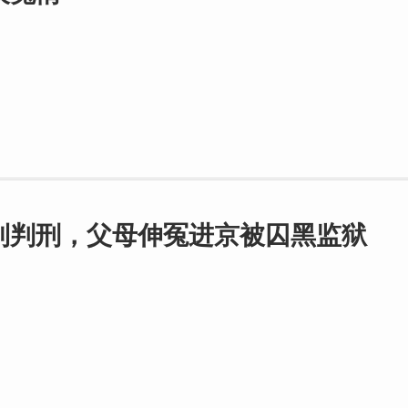
到判刑，父母伸冤进京被囚黑监狱