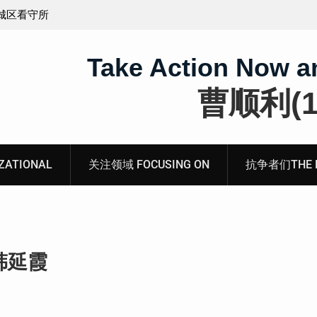
义的神
顾玲娣：涉黑涉恶刑事报案信
Take Action Now a
曹顺利(19
ATIONAL
关注领域 FOCUSING ON
抗争者们THE RE
韩延霞