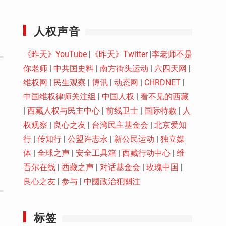
Youtube
人权声音
《昨天》YouTube
|
《昨天》Twitter
|
李老师不是
你老师
|
中共国史料
|
南方街头运动
|
六四天网
|
维权网
|
民生观察
|
博讯
|
动态网
|
CHRDNET
|
中国维权律师关注组
|
中国人权
|
看不见的西藏
|
西藏人权与民主中心
|
前线卫士
|
国际特赦
|
人
权观察
|
良心之友
|
台湾民主基金会
|
北京爱知
行
|
传知行
|
公盟许志永
|
新公民运动
|
独立媒
体
|
全球之声
|
安全工具箱
|
西藏行动中心
|
维
吾尔在线
|
西藏之声
|
对话基金会
|
玫瑰中国
|
良心之友
|
参与
|
中國政治犯關注
标签