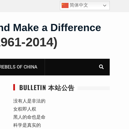
简体中文
王雅军：就《国务院关于出境入境管理的规定》第二条
第三款“劝阻”条款应进行合宪合法性备案审查而致全国
人大常委会法制工作委员会的公开信
nd Make a Difference
61-2014)
BELS OF CHINA
BULLETIN 本站公告
没有人是非法的
女权即人权
黑人的命也是命
科学是真实的