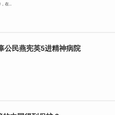
，在…
辜公民燕宪英5进精神病院