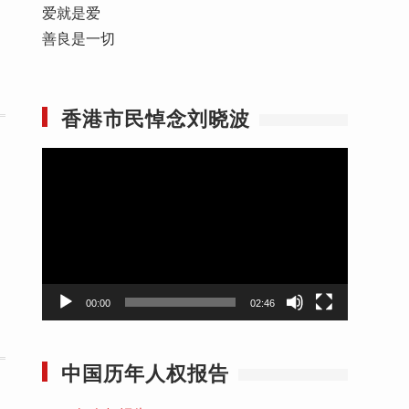
爱就是爱
善良是一切
香港市民悼念刘晓波
视
频
播
放
器
00:00
02:46
中国历年人权报告