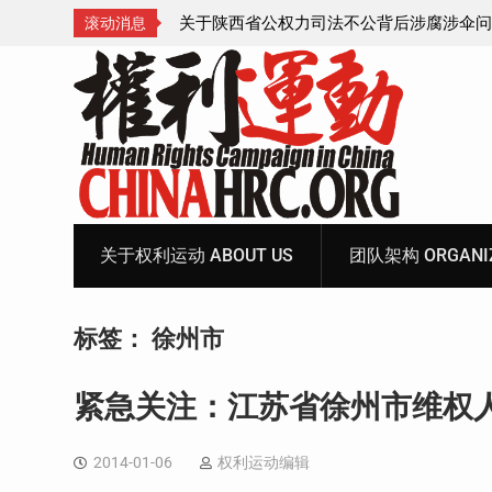
腐涉伞问题的550人
获刑8年的安徽省合肥市法轮功学员、软件
滚动消息
飞的案情及简历
Skip
to
content
关于权利运动 ABOUT US
团队架构 ORGANIZ
标签：
徐州市
紧急关注：江苏省徐州市维权
2014-01-06
权利运动编辑