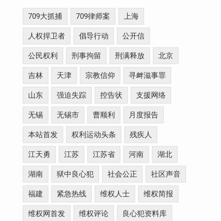
709大抓捕
709律师案
上海
人权捍卫者
倡导行动
公开信
公民权利
刑事拘留
刑满释放
北京
吉林
天津
宗教信仰
寻衅滋事罪
山东
强迫失踪
控告状
支援网络
无锡
无锡市
曹顺利
月度报告
本站首发
权利运动头条
残疾人
江天勇
江苏
江苏省
河南
湖北
湖南
狱中良心犯
社会公正
社区声音
福建
紧急热线
维权人士
维权简报
维权网首发
维权评论
良心犯资料库