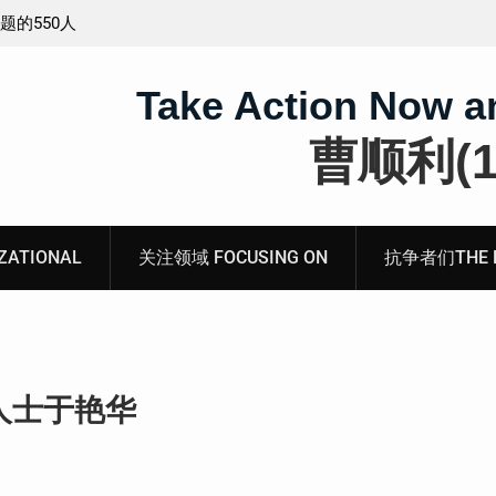
工程师唐志
锡安教案最新进展：当“法律”变成速成剧本——在公检
法的眼里，法律到底是什么？
Take Action Now a
曹顺利(19
ATIONAL
关注领域 FOCUSING ON
抗争者们THE RE
人士于艳华