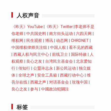
Youtube
人权声音
《昨天》YouTube
|
《昨天》Twitter
|
李老师不是
你老师
|
中共国史料
|
南方街头运动
|
六四天网
|
维权网
|
民生观察
|
博讯
|
动态网
|
CHRDNET
|
中国维权律师关注组
|
中国人权
|
看不见的西藏
|
西藏人权与民主中心
|
前线卫士
|
国际特赦
|
人
权观察
|
良心之友
|
台湾民主基金会
|
北京爱知
行
|
传知行
|
公盟许志永
|
新公民运动
|
独立媒
体
|
全球之声
|
安全工具箱
|
西藏行动中心
|
维
吾尔在线
|
西藏之声
|
对话基金会
|
玫瑰中国
|
良心之友
|
参与
|
中國政治犯關注
标签