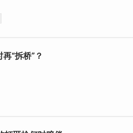
再“拆桥”？