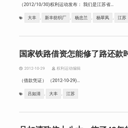
（2012/10/30)权利运动发布： 我们是江苏省…
大丰
新丰纺织厂
杨忠兰
杨翠凤
江苏
,
,
,
,
国家铁路借资怎能修了路还款时
2012-10-29
权利运动编辑
（借款凭证） （2012-10-29)…
吕如清
大丰
江苏
,
,