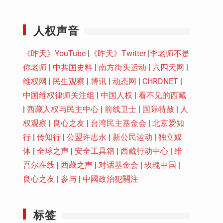
Youtube
人权声音
《昨天》YouTube
|
《昨天》Twitter
|
李老师不是
你老师
|
中共国史料
|
南方街头运动
|
六四天网
|
维权网
|
民生观察
|
博讯
|
动态网
|
CHRDNET
|
中国维权律师关注组
|
中国人权
|
看不见的西藏
|
西藏人权与民主中心
|
前线卫士
|
国际特赦
|
人
权观察
|
良心之友
|
台湾民主基金会
|
北京爱知
行
|
传知行
|
公盟许志永
|
新公民运动
|
独立媒
体
|
全球之声
|
安全工具箱
|
西藏行动中心
|
维
吾尔在线
|
西藏之声
|
对话基金会
|
玫瑰中国
|
良心之友
|
参与
|
中國政治犯關注
标签