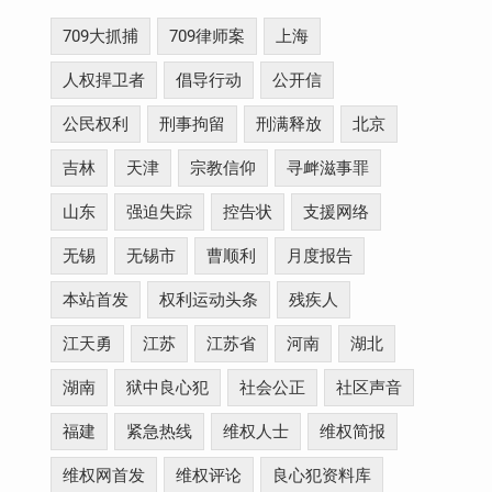
709大抓捕
709律师案
上海
人权捍卫者
倡导行动
公开信
公民权利
刑事拘留
刑满释放
北京
吉林
天津
宗教信仰
寻衅滋事罪
山东
强迫失踪
控告状
支援网络
无锡
无锡市
曹顺利
月度报告
本站首发
权利运动头条
残疾人
江天勇
江苏
江苏省
河南
湖北
湖南
狱中良心犯
社会公正
社区声音
福建
紧急热线
维权人士
维权简报
维权网首发
维权评论
良心犯资料库