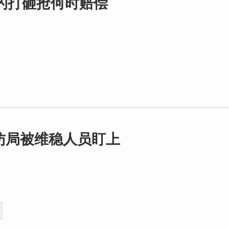
的打砸抢何时赔偿
访局被维稳人员盯上