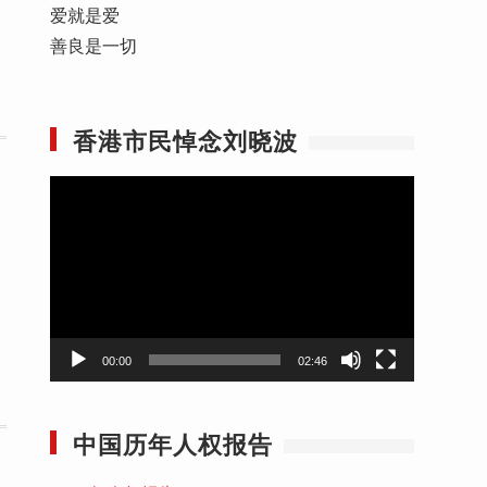
爱就是爱
善良是一切
香港市民悼念刘晓波
视
频
播
放
器
00:00
02:46
中国历年人权报告