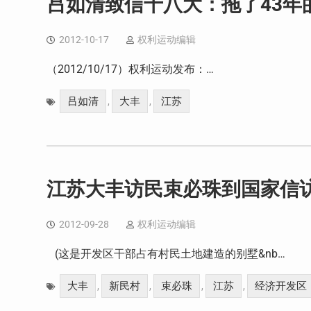
吕如清致信十八大：拖了43年
2012-10-17
权利运动编辑
（2012/10/17）权利运动发布：…
吕如清
大丰
江苏
,
,
江苏大丰访民束必珠到国家信
2012-09-28
权利运动编辑
(这是开发区干部占有村民土地建造的别墅&nb…
大丰
新民村
束必珠
江苏
经济开发区
,
,
,
,