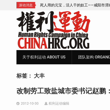
—咸阳市渭城区看守所
锡安教案王林牧师狱中信件：荒诞的人与公
滚动消息
元宝、铅中毒、任务制
Skip
to
content
关于权利运动 ABOUT US
团队架构 ORGANIZ
标签：
大丰
改制劳工致盐城市委书记赵鹏
2012-10-30
权利运动编辑