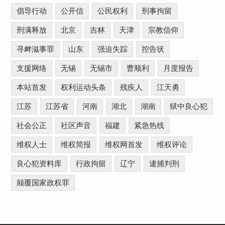
倡导行动
公开信
公民权利
刑事拘留
刑满释放
北京
吉林
天津
宗教信仰
寻衅滋事罪
山东
强迫失踪
控告状
支援网络
无锡
无锡市
曹顺利
月度报告
本站首发
权利运动头条
残疾人
江天勇
江苏
江苏省
河南
湖北
湖南
狱中良心犯
社会公正
社区声音
福建
紧急热线
维权人士
维权简报
维权网首发
维权评论
良心犯资料库
行政拘留
辽宁
逮捕判刑
颠覆国家政权罪