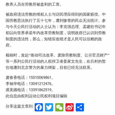
教养人员在劳教所被盘剥的工资。
被政府违法劳教的维权人士与访民理应得到的国家赔偿。中
国劳教恶法执行了五十七年，遭到惨害的民众无法统计。参
与今天公民行活动的人士认为：李克强总理、孟建柱书记年
初以向世界承诺年内改革劳教制度，说明政府已认识到劳教
制度的违法性，那么，知错应改错才是人民可以信赖的政
府。
截稿时，发起“推动司法改革、废除劳教制度、公示官员财产”
等一系列公民行活动的人权捍卫者姜家文先生，在吕村的暂
住地遭到北京警方的暴力绑架，目前已经无法联系。
15510069861
虞春香电话：
。
13041212476
李袖华电话：
。
13391862519
裘美娥电话：
。
此信息由权利运动公民权利项目编辑
Facebook
Twitter
WeChat
Sina
分
分享这篇文章到: