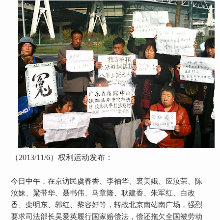
（
2013/11/6
）权利运动发布：
今日中午，在京访民虞春香、李袖华、裘美娥、应汝荣、陈
汝妹、粱带华、聂书伟、马章隆、耿建香、朱军红、白改
香、栾明东、郭红、黎容好等，转战北京南站南广场，强烈
要求司法部长吴爱英履行国家赔偿法，偿还拖欠全国被劳动