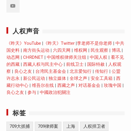
Youtube
人权声音
《昨天》YouTube
|
《昨天》Twitter
|
李老师不是你老师
|
中共
国史料
|
南方街头运动
|
六四天网
|
维权网
|
民生观察
|
博讯
|
动态网
|
CHRDNET
|
中国维权律师关注组
|
中国人权
|
看不见
的西藏
|
西藏人权与民主中心
|
前线卫士
|
国际特赦
|
人权观
察
|
良心之友
|
台湾民主基金会
|
北京爱知行
|
传知行
|
公盟
许志永
|
新公民运动
|
独立媒体
|
全球之声
|
安全工具箱
|
西
藏行动中心
|
维吾尔在线
|
西藏之声
|
对话基金会
|
玫瑰中国
|
良心之友
|
参与
|
中國政治犯關注
标签
709大抓捕
709律师案
上海
人权捍卫者