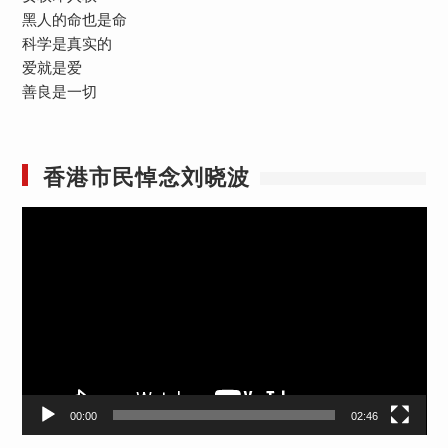
黑人的命也是命
科学是真实的
爱就是爱
善良是一切
香港市民悼念刘晓波
视
频
播
放
器
00:00
02:46