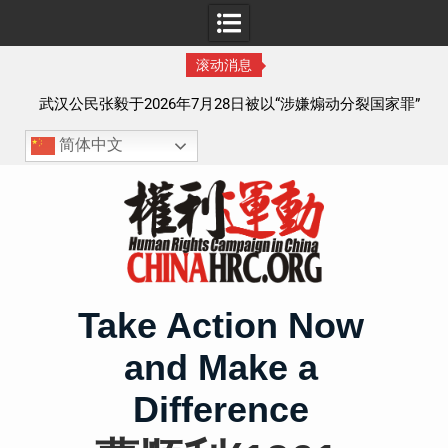
滚动消息
察以
武汉公民张毅于2026年7月28日被以“涉嫌煽动分裂国家罪”
执行逮捕 目前羁押在拉萨市看守所
简体中文
Skip
to
content
Take Action Now
and Make a
Difference