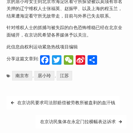
京的居小玲女士到北京市海淀区看守所探望被以莫须有罪名
关押的辽宁维权人士张福英、赵振甲、以及上海的程玉兰，
结果遭海淀看守所无故带走，目前与外界已失去联系。
针对维权人士的抓捕与被失踪的白色恐怖维稳已经在北京全
面铺开，在京访民希望各界媒体予以关注。
此信息由权利运动紧急热线项目编辑
Facebook
Twitter
WeChat
Sina
分
分享这篇文章到:
Weibo
享
南京市
居小玲
江苏
,
,
文
在京访民要求司法部赔偿被劳教所被盘剥的血汗钱
章
导
在京访民集体在永定门拉横幅表达诉求
航