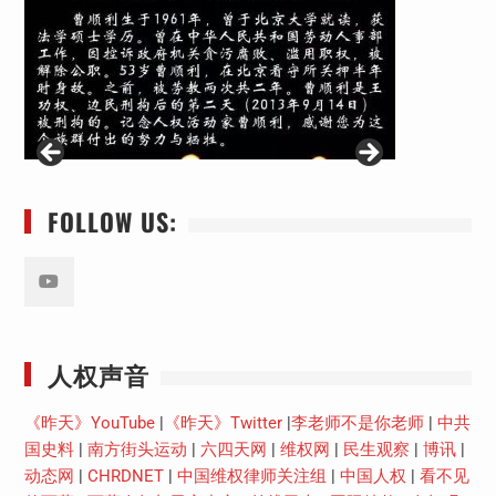
FOLLOW US:
Youtube
人权声音
《昨天》YouTube
|
《昨天》Twitter
|
李老师不是你老师
|
中共
国史料
|
南方街头运动
|
六四天网
|
维权网
|
民生观察
|
博讯
|
动态网
|
CHRDNET
|
中国维权律师关注组
|
中国人权
|
看不见