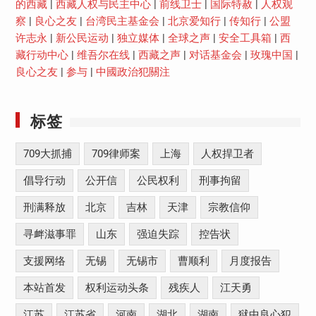
的西藏
|
西藏人权与民主中心
|
前线卫士
|
国际特赦
|
人权观
察
|
良心之友
|
台湾民主基金会
|
北京爱知行
|
传知行
|
公盟
许志永
|
新公民运动
|
独立媒体
|
全球之声
|
安全工具箱
|
西
藏行动中心
|
维吾尔在线
|
西藏之声
|
对话基金会
|
玫瑰中国
|
良心之友
|
参与
|
中國政治犯關注
标签
709大抓捕
709律师案
上海
人权捍卫者
倡导行动
公开信
公民权利
刑事拘留
刑满释放
北京
吉林
天津
宗教信仰
寻衅滋事罪
山东
强迫失踪
控告状
支援网络
无锡
无锡市
曹顺利
月度报告
本站首发
权利运动头条
残疾人
江天勇
江苏
江苏省
河南
湖北
湖南
狱中良心犯