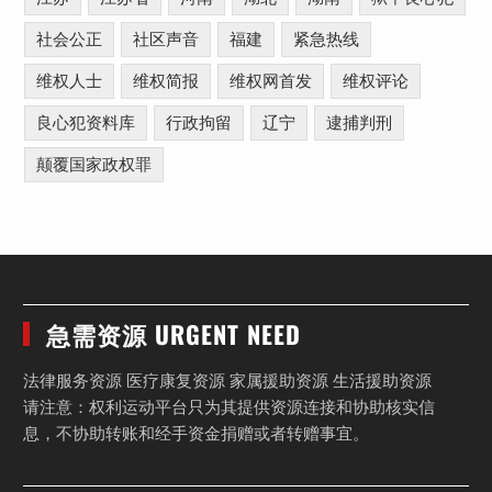
社会公正
社区声音
福建
紧急热线
维权人士
维权简报
维权网首发
维权评论
良心犯资料库
行政拘留
辽宁
逮捕判刑
颠覆国家政权罪
急需资源 URGENT NEED
法律服务资源 医疗康复资源 家属援助资源 生活援助资源
请注意：权利运动平台只为其提供资源连接和协助核实信
息，不协助转账和经手资金捐赠或者转赠事宜。