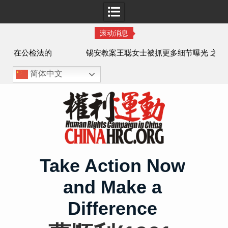
滚动消息
法的
锡安教案王聪女士被抓更多细节曝光 之一
简体中文
Skip
to
content
Take Action Now
and Make a
Difference