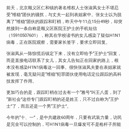
前天，北京顺义区仁和镇的著名维权人士张淑凤女士不堪忍
受“维稳”团伙的骚扰，与丈夫一起到表姐家中。张女士以为脱
离了“维稳”团伙的跟踪和盯梢，昨天中午11点15分49秒，却突
然接到一条自称是顺义区医院王护士的手机短信
（15910507601），称其在学校读书的女儿感染了疑似H1N1
病毒，正在医院观察，需要家长签字，要求立即回复。
张淑凤从一陈惊慌后镇定下来，没有立即给予“王护士”回复，
而是直接电话联系了女儿，其女儿告知正在回家的路上，根
本没有感染H1N1病毒这一回事。很快张淑凤夫妻在表姐家就
被发现，毫无疑问是“维稳”犯罪团伙使用电话定位跟踪的高科
技发挥了作用。
更加巧合的是，跟踪盯梢在过去有一个“雅号”叫王八蛋，到了
“新社会”这些专门跟踪盯梢的还是姓王，只不过自称为“王护
士”了，而且还是一个男“王护士”。
今年的“十、一”，是中共建政60周年，只要有武装力量，访民
是完全可以控制的，可H1N1病毒一旦爆发可不是枪杆子所能