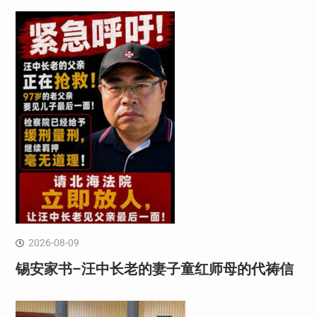
2026-08-09
锡安家书–汪中长老的妻子童红⁩师母的代祷信