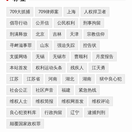
709大抓捕
709律师案
上海
人权捍卫者
倡导行动
公开信
公民权利
刑事拘留
刑满释放
北京
吉林
天津
宗教信仰
寻衅滋事罪
山东
强迫失踪
控告状
支援网络
无锡
无锡市
曹顺利
月度报告
本站首发
权利运动头条
残疾人
江天勇
江苏
江苏省
河南
湖北
湖南
狱中良心犯
社会公正
社区声音
福建
紧急热线
维权人士
维权简报
维权网首发
维权评论
良心犯资料库
行政拘留
辽宁
逮捕判刑
颠覆国家政权罪