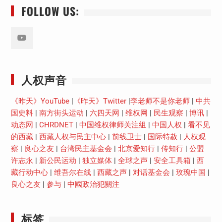
FOLLOW US:
Youtube
人权声音
《昨天》YouTube
|
《昨天》Twitter
|
李老师不是你老师
|
中共
国史料
|
南方街头运动
|
六四天网
|
维权网
|
民生观察
|
博讯
|
动态网
|
CHRDNET
|
中国维权律师关注组
|
中国人权
|
看不见
的西藏
|
西藏人权与民主中心
|
前线卫士
|
国际特赦
|
人权观
察
|
良心之友
|
台湾民主基金会
|
北京爱知行
|
传知行
|
公盟
许志永
|
新公民运动
|
独立媒体
|
全球之声
|
安全工具箱
|
西
藏行动中心
|
维吾尔在线
|
西藏之声
|
对话基金会
|
玫瑰中国
|
良心之友
|
参与
|
中國政治犯關注
标签