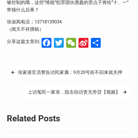
够控制的哦，这些“维稳”犯罪团伙愚蠢的歪点子将给“十、一”
带领什么后果？
张淑凤电话；13718139034.
（闻天不祥撰稿）
Facebook
Twitter
WeChat
Sina
分
分享这篇文章到:
Weibo
享
文
张家港官员警告访民家属：9月20号前不回来就关押
章
导
上访冤民一家亲，阻击劫访责无旁贷【视频】
航
Related Posts