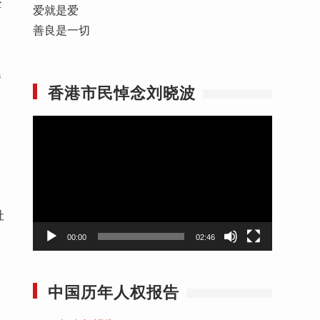
全
爱就是爱
善良是一切
毛
香港市民悼念刘晓波
视
频
播
放
器
社
00:00
02:46
中国历年人权报告