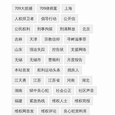
709大抓捕
709律师案
上海
人权捍卫者
倡导行动
公开信
公民权利
刑事拘留
刑满释放
北京
吉林
天津
宗教信仰
寻衅滋事罪
山东
强迫失踪
控告状
支援网络
无锡
无锡市
曹顺利
月度报告
本站首发
权利运动头条
残疾人
江天勇
江苏
江苏省
河南
湖北
湖南
狱中良心犯
社会公正
社区声音
福建
紧急热线
维权人士
维权简报
维权网首发
维权评论
良心犯资料库