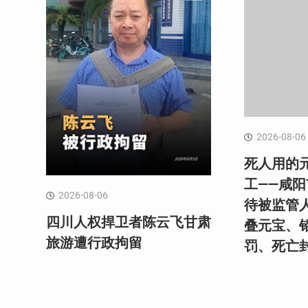
2026-08-06
死人用的
工——咸
2026-08-06
待被监管
四川人权捍卫者陈云飞甘肃
叠元宝、
旅游遭行政拘留
罚、死亡