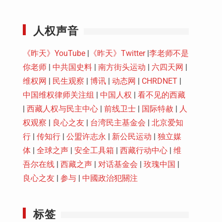
Youtube
人权声音
《昨天》YouTube
|
《昨天》Twitter
|
李老师不是
你老师
|
中共国史料
|
南方街头运动
|
六四天网
|
维权网
|
民生观察
|
博讯
|
动态网
|
CHRDNET
|
中国维权律师关注组
|
中国人权
|
看不见的西藏
|
西藏人权与民主中心
|
前线卫士
|
国际特赦
|
人
权观察
|
良心之友
|
台湾民主基金会
|
北京爱知
行
|
传知行
|
公盟许志永
|
新公民运动
|
独立媒
体
|
全球之声
|
安全工具箱
|
西藏行动中心
|
维
吾尔在线
|
西藏之声
|
对话基金会
|
玫瑰中国
|
良心之友
|
参与
|
中國政治犯關注
标签