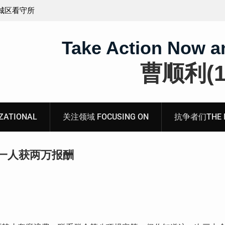
义的神
顾玲娣：涉黑涉恶刑事报案信
Take Action Now a
曹顺利(19
ATIONAL
关注领域 FOCUSING ON
抗争者们THE RE
一人获两万报酬