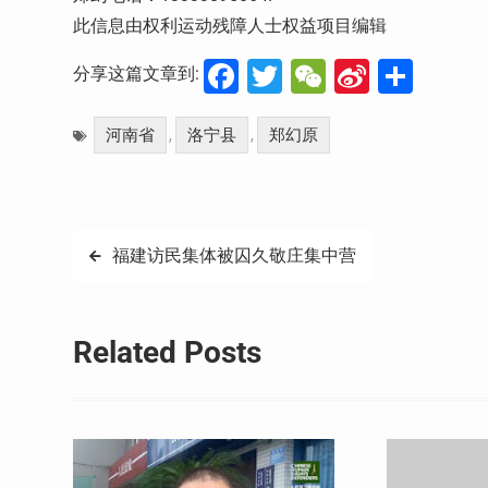
此信息由权利运动残障人士权益项目编辑
Facebook
Twitter
WeChat
Sina
分
分享这篇文章到:
Weibo
享
河南省
洛宁县
郑幻原
,
,
文
福建访民集体被囚久敬庄集中营
章
导
Related Posts
航