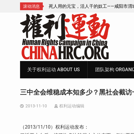
—咸阳市渭城区看守所
锡安教案王林牧师狱中信件：荒诞的人与公
滚动消息
元宝、铅中毒、任务制
Skip
to
content
关于权利运动 ABOUT US
团队架构 ORGANIZ
三中全会维稳成本知多少？黑社会截访
2013-11-10
权利运动编辑
（2013/11/10）权利运动发布：