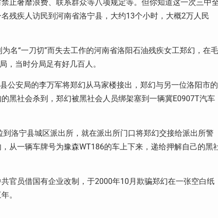
厉禁止奢靡浪费、联系群众等八项规定等。但你知道这一次三中
名残疾人访民到河南省洛宁县，大约13个小时，大概2万人民
制为名“一刀切”而失去工作的河南省洛阳石油残疾女工郑幻，在
分局，当时分局足有好几百人。
洛宁县公安局的李万军将郑幻从马家楼接出，郑幻与另一位洛阳市的
的黑社会杀到，郑幻被黑社会人员绑架塞到一辆冀E0907T汽车
幻拉到洛宁县城区派出所，就在派出所门口将郑幻交接给派出所警
，从一辆车牌号为豫森WT186的车上下来，递给押解自己的黑
官员借国有企业改制，于2000年10月欺骗郑幻在一张空白纸
三年。