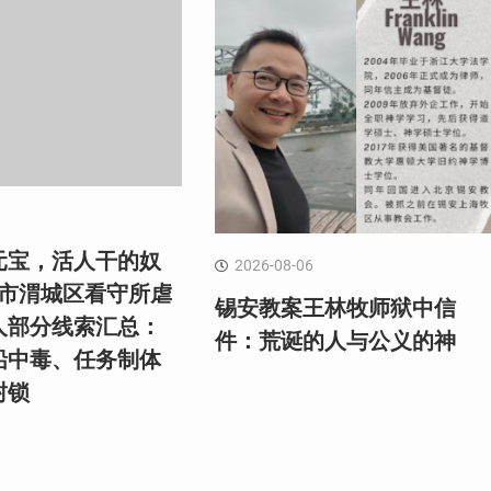
元宝，活人干的奴
2026-08-06
阳市渭城区看守所虐
锡安教案王林牧师狱中信
人部分线索汇总：
件：荒诞的人与公义的神
铅中毒、任务制体
封锁