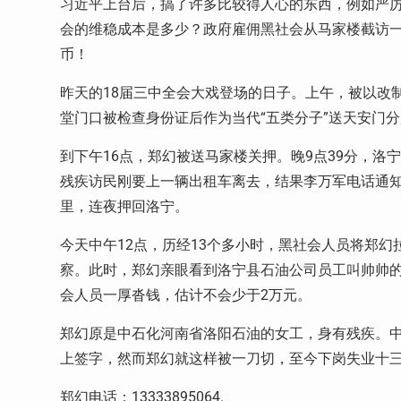
习近平上台后，搞了许多比较得人心的东西，例如严
会的维稳成本是多少？政府雇佣黑社会从马家楼截访一
币！
昨天的18届三中全会大戏登场的日子。上午，被以改
堂门口被检查身份证后作为当代“五类分子”送天安门
到下午16点，郑幻被送马家楼关押。晚9点39分，
残疾访民刚要上一辆出租车离去，结果李万军电话通知
里，连夜押回洛宁。
今天中午12点，历经13个多小时，黑社会人员将郑
察。此时，郑幻亲眼看到洛宁县石油公司员工叫帅帅的
会人员一厚沓钱，估计不会少于2万元。
郑幻原是中石化河南省洛阳石油的女工，身有残疾。中共
上签字，然而郑幻就这样被一刀切，至今下岗失业十
郑幻电话：13333895064.