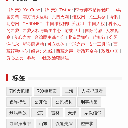
《昨天》YouTube
|
《昨天》Twitter
|
李老师不是你老师
|
中共
国史料
|
南方街头运动
|
六四天网
|
维权网
|
民生观察
|
博讯
|
动态网
|
CHRDNET
|
中国维权律师关注组
|
中国人权
|
看不见
的西藏
|
西藏人权与民主中心
|
前线卫士
|
国际特赦
|
人权观
察
|
良心之友
|
台湾民主基金会
|
北京爱知行
|
传知行
|
公盟
许志永
|
新公民运动
|
独立媒体
|
全球之声
|
安全工具箱
|
西
藏行动中心
|
维吾尔在线
|
西藏之声
|
对话基金会
|
玫瑰中国
|
良心之友
|
参与
|
中國政治犯關注
标签
709大抓捕
709律师案
上海
人权捍卫者
倡导行动
公开信
公民权利
刑事拘留
刑满释放
北京
吉林
天津
宗教信仰
寻衅滋事罪
山东
强迫失踪
控告状