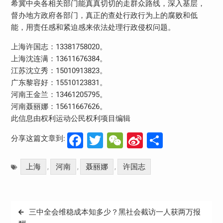
希冀中央各相关部门能真真切切的走群众路线，深入基层，
督办地方政府各部门，真正的查处行政行为上的腐败和低
能，用责任感和紧迫感来依法处理行政侵权问题。
上海许国志：13381758020。
上海沈连满：13611676384。
江苏沈立秀：15010913823。
广东黎容好：15510123831。
河南王金兰：13461205795。
河南聂丽娜：15611667626。
此信息由权利运动公民权利项目编辑
Facebook
Twitter
WeChat
Sina
分
分享这篇文章到:
Weibo
享
上海
河南
聂丽娜
许国志
,
,
,
文
三中全会维稳成本知多少？黑社会截访一人获两万报