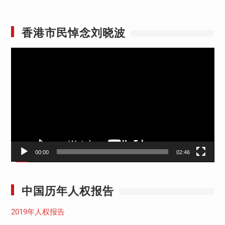
香港市民悼念刘晓波
视
频
播
放
器
00:00
02:46
中国历年人权报告
2019年人权报告