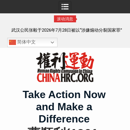
滚动消息
察以
武汉公民张毅于2026年7月28日被以“涉嫌煽动分裂国家罪”
执行逮捕 目前羁押在拉萨市看守所
简体中文
Skip
to
content
Take Action Now
and Make a
Difference