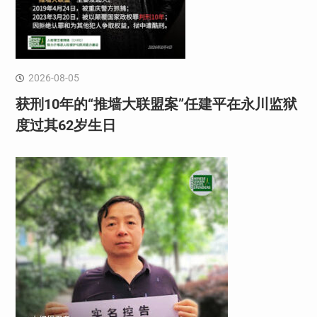
2026-08-05
获刑10年的“推墙大联盟案”任建平在永川监狱
度过其62岁生日