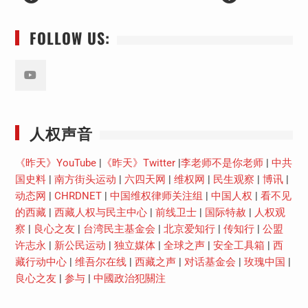
FOLLOW US:
Youtube
人权声音
《昨天》YouTube
|
《昨天》Twitter
|
李老师不是你老师
|
中共
国史料
|
南方街头运动
|
六四天网
|
维权网
|
民生观察
|
博讯
|
动态网
|
CHRDNET
|
中国维权律师关注组
|
中国人权
|
看不见
的西藏
|
西藏人权与民主中心
|
前线卫士
|
国际特赦
|
人权观
察
|
良心之友
|
台湾民主基金会
|
北京爱知行
|
传知行
|
公盟
许志永
|
新公民运动
|
独立媒体
|
全球之声
|
安全工具箱
|
西
藏行动中心
|
维吾尔在线
|
西藏之声
|
对话基金会
|
玫瑰中国
|
良心之友
|
参与
|
中國政治犯關注