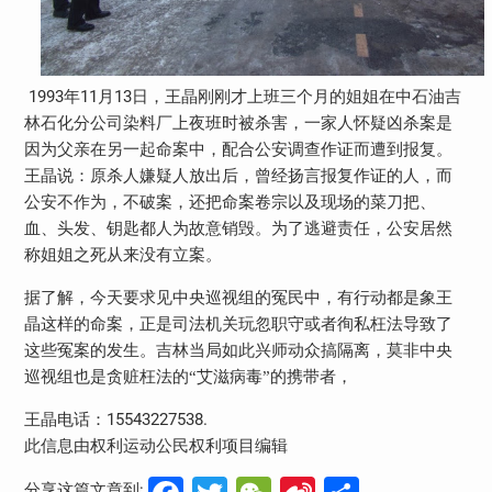
1993
11
13
年
月
日，王晶刚刚才上班三个月的姐姐在中石油吉
林石化分公司染料厂上夜班时被杀害，一家人怀疑凶杀案是
因为父亲在另一起命案中，配合公安调查作证而遭到报复。
王晶说：原杀人嫌疑人放出后，曾经扬言报复作证的人，而
公安不作为，不破案，还把命案卷宗以及现场的菜刀把、
血、头发、钥匙都人为故意销毁。为了逃避责任，公安居然
称姐姐之死从来没有立案。
据了解，今天要求见中央巡视组的冤民中，有行动都是象王
晶这样的命案，正是司法机关玩忽职守或者徇私枉法导致了
这些冤案的发生。吉林当局如此兴师动众搞隔离，莫非中央
巡视组也是贪赃枉法的“艾滋病毒”的携带者，
15543227538.
王晶电话：
此信息由权利运动公民权利项目编辑
分享这篇文章到: