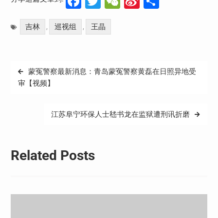
Facebook
Twitter
WeChat
Sina
分
Weibo
享
吉林
巡视组
王晶
,
,
文
蒙冤警察最新消息：青岛蒙冤警察黄磊在日照异地受
章
审【视频】
导
航
江苏阜宁环保人士嵇书龙在监狱遭刑讯折磨
Related Posts