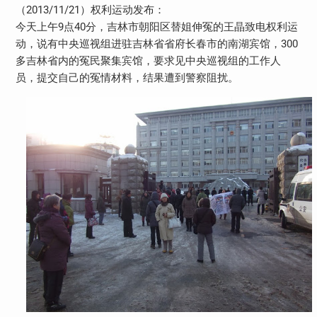
2013/11/21
（
）权利运动发布：
9
40
今天上午
点
分，吉林市朝阳区替姐伸冤的王晶致电权利运
300
动，说有中央巡视组进驻吉林省省府长春市的南湖宾馆，
多吉林省内的冤民聚集宾馆，要求见中央巡视组的工作人
员，提交自己的冤情材料，结果遭到警察阻扰。