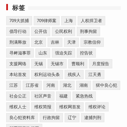
标签
709大抓捕
709律师案
上海
人权捍卫者
倡导行动
公开信
公民权利
刑事拘留
刑满释放
北京
吉林
天津
宗教信仰
寻衅滋事罪
山东
强迫失踪
控告状
支援网络
无锡
无锡市
曹顺利
月度报告
本站首发
权利运动头条
残疾人
江天勇
江苏
江苏省
河南
湖北
湖南
狱中良心犯
社会公正
社区声音
福建
紧急热线
维权人士
维权简报
维权网首发
维权评论
良心犯资料库
行政拘留
辽宁
逮捕判刑