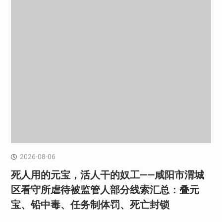
2026-08-06
死人用的元宝，活人干的奴工——咸阳市渭城
区看守所虐待被监管人部分线索汇总：叠元
宝、铅中毒、任务制体罚、死亡封锁