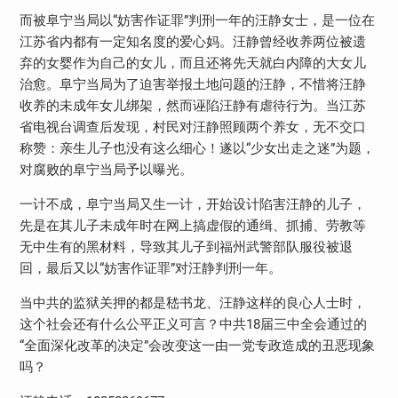
而被阜宁当局以“妨害作证罪”判刑一年的汪静女士，是一位在
江苏省内都有一定知名度的爱心妈。汪静曾经收养两位被遗
弃的女婴作为自己的女儿，而且还将先天就白内障的大女儿
治愈。阜宁当局为了迫害举报土地问题的汪静，不惜将汪静
收养的未成年女儿绑架，然而诬陷汪静有虐待行为。当江苏
省电视台调查后发现，村民对汪静照顾两个养女，无不交口
称赞：亲生儿子也没有这么细心！遂以“少女出走之迷”为题，
对腐败的阜宁当局予以曝光。
一计不成，阜宁当局又生一计，开始设计陷害汪静的儿子，
先是在其儿子未成年时在网上搞虚假的通缉、抓捕、劳教等
无中生有的黑材料，导致其儿子到福州武警部队服役被退
回，最后又以“妨害作证罪”对汪静判刑一年。
当中共的监狱关押的都是嵇书龙、汪静这样的良心人士时，
这个社会还有什么公平正义可言？中共
18
届三中全会通过的
“全面深化改革的决定”会改变这一由一党专政造成的丑恶现象
吗？