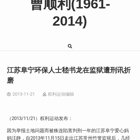
曹顺利(1961-
2014)
江苏阜宁环保人士嵇书龙在监狱遭刑讯折
磨
2013-11-21
权利运动编辑
（
2013/11/21
）权利运动发布：
因为举报土地问题而被株连陷害判刑一年的江苏阜宁爱心妈
妈汪静，自
2013
年
11
月
15
日走出江苏常州竹箦监狱后，几经