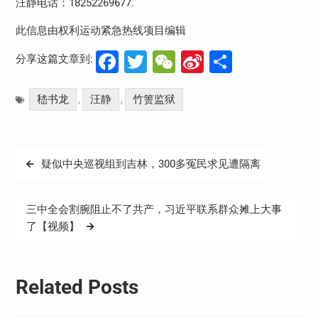
汪静电话：
18252269677.
此信息由权利运动紧急热线项目编辑
Facebook
Twitter
WeChat
Sina
分
分享这篇文章到:
Weibo
享
嵇书龙
汪静
竹箦监狱
,
,
文
疑似中央巡视组到吉林，300多冤民求见遭隔离
章
导
三中全会割腕阻止不了共产，习近平联系群众摊上大事
航
了【视频】
Related Posts