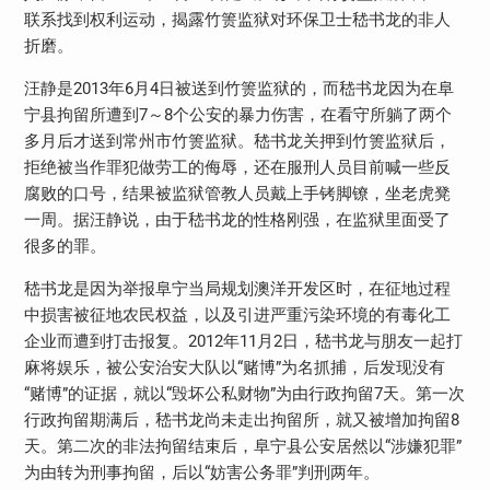
联系找到权利运动，揭露竹箦监狱对环保卫士嵇书龙的非人
折磨。
汪静是
2013
年
6
月
4
日被送到竹箦监狱的，而嵇书龙因为在阜
宁县拘留所遭到
7
～
8
个公安的暴力伤害，在看守所躺了两个
多月后才送到常州市竹箦监狱。嵇书龙关押到竹箦监狱后，
拒绝被当作罪犯做劳工的侮辱，还在服刑人员目前喊一些反
腐败的口号，结果被监狱管教人员戴上手铐脚镣，坐老虎凳
一周。据汪静说，由于嵇书龙的性格刚强，在监狱里面受了
很多的罪。
嵇书龙是因为举报阜宁当局规划澳洋开发区时，在征地过程
中损害被征地农民权益，以及引进严重污染环境的有毒化工
企业而遭到打击报复。
2012
年
11
月
2
日，嵇书龙与朋友一起打
麻将娱乐，被公安治安大队以“赌博”为名抓捕，后发现没有
“赌博”的证据，就以“毁坏公私财物”为由行政拘留
7
天。第一次
行政拘留期满后，嵇书龙尚未走出拘留所，就又被增加拘留
8
天。第二次的非法拘留结束后，阜宁县公安居然以“涉嫌犯罪”
为由转为刑事拘留，后以“妨害公务罪”判刑两年。