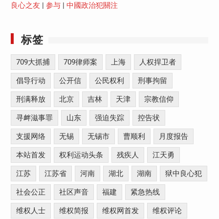
良心之友
|
参与
|
中國政治犯關注
标签
709大抓捕
709律师案
上海
人权捍卫者
倡导行动
公开信
公民权利
刑事拘留
刑满释放
北京
吉林
天津
宗教信仰
寻衅滋事罪
山东
强迫失踪
控告状
支援网络
无锡
无锡市
曹顺利
月度报告
本站首发
权利运动头条
残疾人
江天勇
江苏
江苏省
河南
湖北
湖南
狱中良心犯
社会公正
社区声音
福建
紧急热线
维权人士
维权简报
维权网首发
维权评论