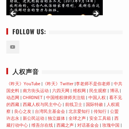
FOLLOW US:
Youtube
人权声音
《昨天》YouTube
|
《昨天》Twitter
|
李老师不是你老师
|
中共
国史料
|
南方街头运动
|
六四天网
|
维权网
|
民生观察
|
博讯
|
动态网
|
CHRDNET
|
中国维权律师关注组
|
中国人权
|
看不见
的西藏
|
西藏人权与民主中心
|
前线卫士
|
国际特赦
|
人权观
察
|
良心之友
|
台湾民主基金会
|
北京爱知行
|
传知行
|
公盟
许志永
|
新公民运动
|
独立媒体
|
全球之声
|
安全工具箱
|
西
藏行动中心
|
维吾尔在线
|
西藏之声
|
对话基金会
|
玫瑰中国
|